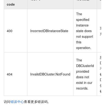
code
The
specified
instance
实
400
IncorrectDBInstanceState
state does
允
not support
this
operation.
您
The
DBC
DBClusterId
不
provided
404
InvalidDBCluster.NotFound
确
does not
DBC
exist in our
值
records.
确
访问
错误中心
查看更多错误码。