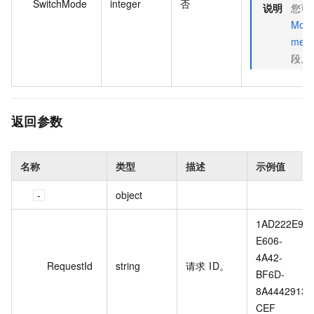
SwitchMode
integer
否
说明
您可
Modi
me
段。
返回参数
名称
类型
描述
示例值
object
1AD222E9-
E606-
4A42-
RequestId
string
请求 ID。
BF6D-
8A4442913
CEF