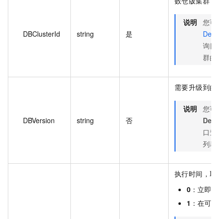
数仓版集群 I
说明
您可
DBClusterId
string
是
Desc
询目
群的集
需要升级到的
说明
您可
DBVersion
string
否
Desc
口查
列表
执行时间，取
0
：立即执
1
：在可维