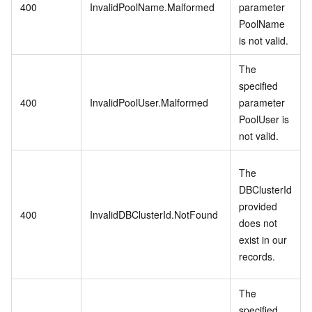
400
InvalidPoolName.Malformed
parameter
PoolName
is not valid.
The
specified
400
InvalidPoolUser.Malformed
parameter
PoolUser is
not valid.
The
DBClusterId
provided
400
InvalidDBClusterId.NotFound
does not
exist in our
records.
The
specified