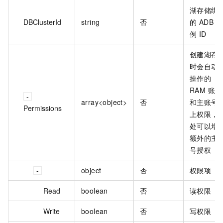
湖存储绑
DBClusterId
string
否
的 ADB 实
例 ID
创建湖存
时会自动
操作的
RAM 账号
array<object>
否
和主账号
Permissions
上权限，
处可以增
额外的主
号授权
object
否
权限项
Read
boolean
否
读权限
Write
boolean
否
写权限