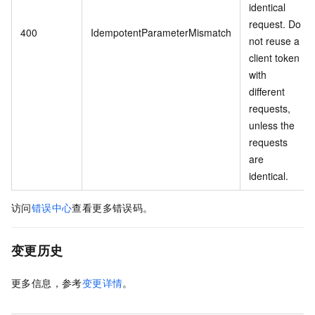
identical
request. Do
400
IdempotentParameterMismatch
not reuse a
client token
with
different
requests,
unless the
requests
are
identical.
访问
错误中心
查看更多错误码。
变更历史
更多信息，参考
变更详情
。