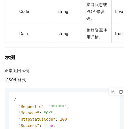
接口状态或
Code
string
POP 错误
Invalid
码。
集群资源使
Data
string
true
用详情。
示例
正常返回示例
格式
JSON
{
"RequestId"
:
"******"
,
"Message"
:
"OK"
,
"HttpStatusCode"
:
200
,
"Success"
:
true
,