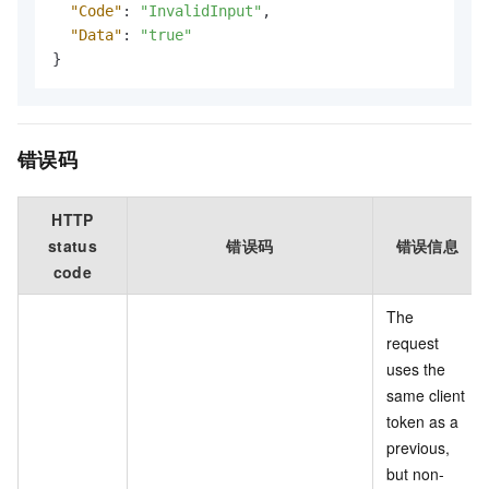
"Code"
:
"InvalidInput"
,
"Data"
:
"true"
}
错误码
HTTP
status
错误码
错误信息
code
The
request
uses the
same client
token as a
previous,
but non-