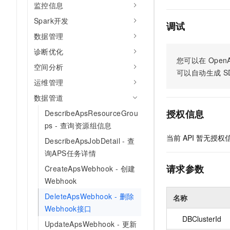
监控信息
AI 产品 免费试用
网络
安全
云开发大赛
Tableau 订阅
1亿+ 大模型 tokens 和 
Spark开发
调试
可观测
入门学习赛
中间件
AI空中课堂在线直播课
数据管理
140+云产品 免费试用
大模型服务
上云与迁云
诊断优化
产品新客免费试用，最长1
数据库
您可以在
OpenA
生态解决方案
空间分析
千问AI平台-Token Plan
企业出海
大模型ACA认证体验
可以自动生成
S
大数据计算
运维管理
助力企业全员 AI 认知与能
行业生态解决方案
政企业务
媒体服务
数据管道
千问AI平台-模型体验
开发者生态解决方案
在线体验全尺寸、多种模态
授权信息
DescribeApsResourceGrou
企业服务与云通信
AI 开发和 AI 应用解决
ps - 查询资源组信息
Happy 系列大模型
域名与网站
当前
API
暂无授权
DescribeApsJobDetail - 查
询APS任务详情
终端用户计算
请求参数
CreateApsWebhook - 创建
Serverless
Webhook
大模型解决方案
DeleteApsWebhook - 删除
名称
开发工具
快速部署 Dify，高效搭建 
Webhook接口
DBClusterId
迁移与运维管理
UpdateApsWebhook - 更新