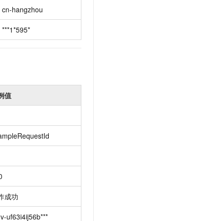
t.diy 一步搞定创意建站
构建大模型应用的安全防护体系
cn-hangzhou
通过自然语言交互简化开发流程,全栈开发支持
通过阿里云安全产品对 AI 应用进行安全防护
***1*595*
例值
ampleRequestId
0
作成功