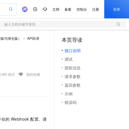
文档
备案
控制台
注册
登录
输入文档关键字查找
验
作计划
器
AI 活动
专业服务
服务伙伴合作计划
开发者社区
加入我们
服务平台百炼
阿里云 OPC 创新助力计划
业版与湖仓版）
API目录
本页导读
（1）
一站式生成采购清单，支持单品或批量购买
S
io：打造专属 AI 语音助手
S产品伙伴计划（繁花）
峰会
造的大模型服务与应用开发平台
轻量应用服务器
一句话生成原生可编辑精美 PPT 文稿
AI 生产力先锋
Al MaaS 服务伙伴赋能合作
域名
博文
Careers
至高可申请百万元
接口说明
性可伸缩的云计算服务
开启高性价比 AI 编程新体验
Qwen-Audio-3.0-Realtime 端到端实时语音角色扮演
输入一句话想法, 轻松生成专业的 PPT
先锋实践拓展 AI 生产力的边界
快速构建应用程序和网站，即刻迈出上云第一步
Token 补贴，五大权
计划
海大会
伙伴信用分合作计划
商标
问答
社会招聘
调试
益加速 OPC 成功
S
eek-V4-Pro
数字证书管理服务（原SSL证书）
一键部署幻兽帕鲁游戏服务器
飞天发布时刻
HOT
划
备案
电子书
校园招聘
授权信息
pSeek-V4-Pro
视频创作，一键激活电商全链路生产力
全托管，含MySQL、PostgreSQL、SQL Server、MariaDB多引擎
实现全站HTTPS，呈现可信的WEB访问
一键购买专属联机服务器，轻松开启游戏
所见，即是所愿
更多支持
 MD 格式
我的收藏
划
公司注册
镜像站
请求参数
视频生成
语音识别与合成
专属 QwenPaw
短信服务
漫剧工坊：一站式动画创作平台
AI 实训营
HOT
合作伙伴培训与认证
返回参数
划
上云迁移
的智能体编程平台
站生成，高效打造优质广告素材
从聊天伙伴进化为能主动干活的本地数字员工
快速生产连贯的高质量长漫剧
从基础到进阶，Agent 创客手把手教你
国内短信简单易用，安全可靠，秒级触达，全球覆盖200+国家和地区。
e-1.1-T2V
Qwen3-TTS-Flash
lScope
我要反馈
查询合作伙伴
示例
畅细腻的高质量视频
离线语音合成大模型，多语言方言自适应，低延迟高稳定
n Alibaba Cloud ISV 合作
代维服务
olarDB
建企业门户网站
大数据开发治理平台 DataWorks
10 分钟搭建微信、支付宝小程序
错误码
创新加速
ope
登录合作伙伴管理后台
我要建议
站，无忧落地极速上线
以可视化方式快速构建移动和 PC 门户网站
100%兼容MySQL、PostgreSQL，兼容Oracle，支持集中和分布式
高效部署网站，快速应用到小程序
Data Agent 驱动的一站式 Data+AI 开发治理平台
e-1.1-I2V
Cosyvoice-V3-Flash
安全
畅自然，细节丰富
高表现力语音合成大模型，语音克隆听感自然
我要投诉
上云场景组合购
伴
的 Webhook 配置。请
边界网络安全防护产品
漫剧创作，剧本、分镜、视频高效生成
覆盖90%+业务场景，专享组合折扣价
2V
VPN
Fun-ASR