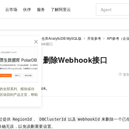
云市场
伙伴
服务
了解阿里云
AI 特惠
数据与 API
成为产品伙伴
企业增值服务
最佳实践
价格计算器
AI 场景体
基础软件
产品伙伴合
阿里云认证
市场活动
配置报价
大模型
alyticDB
云原生数据仓库AnalyticDB MySQL版
开发参考
API参考（企
自助选配和估算价格
teApsWebhook - 删除Webhook接口
新方式
域名与网站
睿译宝，AI翻译排版一步到位
智启 AI 普惠权益
产品生态集成认证中心
企业支持计划
云上春晚
千问官方 MaaS 平台，为开发者和 Agent 而生，新用户赠送 1 亿 + tokens 额度
云服务器 EC
Qwen Aud
AI Coding
阿里云Maa
2026 阿里云
为企业打
数据集
Windows
大模型认证
模型
NEW
NEW
交付可用成果
值低价云产品抢先购
提供智能易用的域名与建站服务
上传文档即自动完成翻译和格式还原
至高享 1亿+免费 tokens，加速 Al 应用落地
安全可靠、弹
智能编程，一键
产品生态伙伴
专家技术服务
云上奥运之旅
弹性计算合作
阿里云中企出
手机三要素
宝塔 Linux
全部认证
psWebhook - 删除Webhook接口
价格优势
有专属领域专家
对象存储 OSS
GLM-5.2：长任务时代开源旗舰模型
阿里云 OPC 创新助力计划
云数据库 RD
即刻拥有 DeepS
AI 电商营销
产品生态伙伴工作台
企业增值服务台
云栖战略参考
云存储合作计
云栖大会
身份实名认证
CentOS
训练营
推动算力普惠，释放技术红利
的大模型服务
最高返9万
多领域专家智能体,一键组建 AI 虚拟交付团队
至高百万元 Token 补贴，加速一人公司成长
稳定、安全、高性价比、高性能的云存储服务
真正可用的 1M 上下文,一次完成代码全链路开发
轻松解锁专属 Dee
从图文生成到
复制
 10:04:44
云上的中国
数据库合作计
活动全景
短信
Docker
图片和
站式影视创作平台
人工智能平台 PAI
Hermes Agent，打造自进化智能体
Token Plan 模型订阅计划
Qoder
5 分钟轻松部署
AI 广告创作
企业成长
大模型
NEW
信息公告
看见新力量
云网络合作计
OCR 文字识别
JAVA
级电脑
证享300元代金券
可视化编排打通从文字构思到成片全链路闭环
一站式AI开发、训练和推理服务
自主进化，持久记忆，越用越聪明
Qwen3.8-Max 首发尝鲜，限时加量 10 倍，夜间低至2折
面向真实软件
图文、视频一
库集群中的特定
Webhook。
的全部系列、模块或功
Kimi-K3
HappyHors
NEW
魔搭 Mode
loud
服务实践
官网公告
区块回到产品主页，帮助
Kimi 最新旗舰模型，长程编程与推理利器
让文字生成流
金融模力时刻
Salesforce O
版
发票查验
全能环境
Qoder CN
Claude Code + GStack 打造工程团队
千问办公，限时限量积分加倍
云原生数据库 P
低代码高效构
AI 建站
NEW
作计划
计划
创新中心
魔搭 ModelSc
健康状态
让AI从“聊天伙伴”进化为能干活的“数字员工”
覆盖公网/内网、递归/权威、移动APP等全场景解析服务
安装技能 GStack，拥有专属 AI 工程团队
你的AI工作搭子，覆盖日常办公高频场景
基于千问大模型等，支持代码智能生成、研发智能问答
0 代码专业建
客户案例
天气预报查询
操作系统
Deepseek-v4-pro
HappyHors
态合作计划
态智能体模型
旗舰 MoE 大模型，百万上下文与顶尖推理能力
图生视频，流
Compute
同享
容器服务 Kubernetes 版 ACK
万小智 AI 建站低至 15元/月
云防火墙
AI 短剧/漫剧
快递物流查询
WordPress
成为服务伙
通过提供
、
以及
来删除一个已存在
高校合作
RegionId
DBClusterId
WebhookId
式云数据仓库
点，立即开启云上创新
提供一站式管理容器应用的 K8s 服务
送.CN域名，送备案服务码
云原生的云上
AI助力短剧
GLM-5.2
Wan2.7-T
准确无误，以免误删重要设置。
Ubuntu