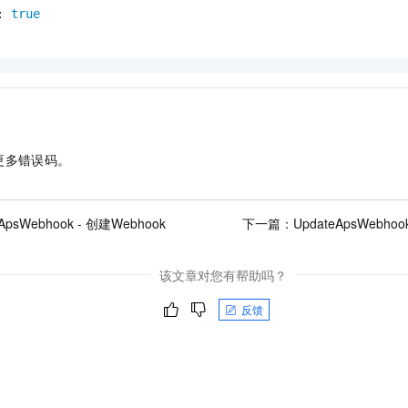
: 
true
更多错误码。
eApsWebhook - 创建Webhook
下一篇：
UpdateApsWebho
该文章对您有帮助吗？
反馈