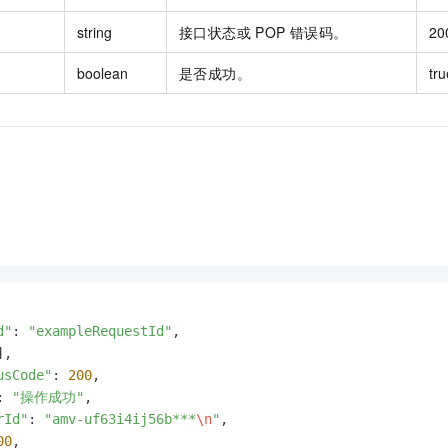
string
接口状态或 POP 错误码。
20
boolean
是否成功。
tru
d"
: 
"exampleRequestId"
,

,

usCode"
: 
200
,

: 
"操作成功"
,

rId"
: 
"amv-uf63i4ij56b***
\n
"
,

00
,
