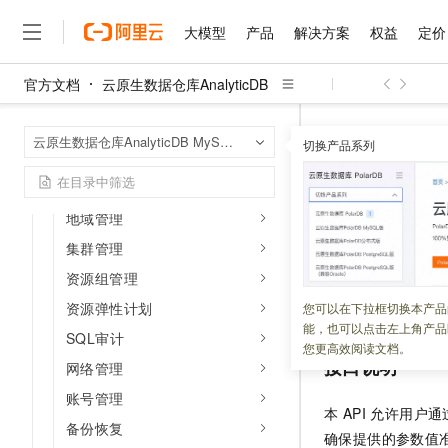
API参考（数仓版）
大模型
产品
解决方案
权益
定价
API参考（企业版与湖仓版）
API概览
官方文档
云原生数据仓库AnalyticDB
服务接入点
大模型
产品
解决方案
权益
定价
云市场
伙伴
服务
了解阿里云
精选产品
精选解决方案
普惠上云
产品定价
精选商城
成为销售伙伴
售前咨询
为什么选择阿里云
千问AI平台
授权信息
云原生数据仓库An
首页
云原生数据仓库AnalyticDB MySQL版
了解云产品的定价详情
切换产品系列
数据管道
Dele
大模型服务平台百炼
千问办公，解锁你的工作
普惠上云 官方力荐
分销伙伴
在线服务
网站建设
什么是云计算
大
流控信息
大模型服务与应用平台
企业级Agent产品，直接
云服务器38元/年起，超
API目录
咨询伙伴
多端小程序
技术领先
DeleteA
云上成本管理
售后服务
千问大模型
Agency Agents：拥
官方推荐返现计划
地域管理
大模型
大模型
精选产品
精选解决方案
Salesforce 国际版订阅
稳定可靠
管理和优化成本
多元化、高性能、安全可靠
推荐新用户得奖励，单订单
销售伙伴合作计划
集群管理
自助服务
更新时间：
2026-01-08
友盟天域
安全合规
人工智能与机器学习
AI
文本生成
资源组管理
无影云电脑
HappyHorse 打造一
云工开物
无影生态合作计划
在线服务
观测云
分析师报告
随时随地安全接入的云上超
高校专属算力普惠，学生认
计算
互联网应用开发
用于删除指定数据
资源弹性计划
您可以在下拉框切换本产品
Qwen3.8-Max
HOT
Salesforce On Alibaba C
工单服务
能，也可以点击左上角产品
智能体时代全能旗舰模型
Tuya 物联网平台阿里云
研究报告与白皮书
SQL审计
云解析DNS
快速拥有专属 OpenClaw
Consulting Partner 合
大数据
容器
您更高效阅读文档。
免费试用
短信专区
接口说明
网络管理
蓝凌 OA
Qwen3.7-Plus
AI 大模型销售与服务生
现代化应用
存储
天池大赛
能看、能想、能动手的多模
账号管理
云原生大数据计算服务 Max
解决方案免费试用 新老
电子合同
本 API 允许用户
面向分析的企业级SaaS模
最高领取价值200元试用
安全
备份恢复
网络与CDN
AI 算法大赛
Qwen3-VL-Plus
确保提供的参数值
畅捷通