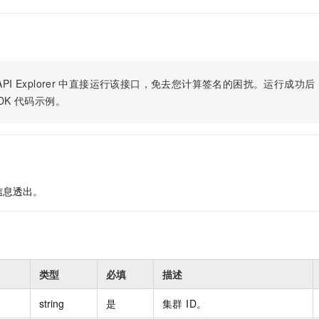
服务生态伙伴
视觉 Coding、空间感知、多模态思考等全面升级
1M上下文，专为长程任务能力而生
云工开物
企业应用
Night Plan 支持 Qwen 3.8-Max
AI 办公
NEW
Red Hat
30+ 款产品免费体验
夜间 5 折，Qwen/Meoo/TokenPlan 客户专享
AI智能应用
科研合作
ERP
堂（旗舰版）
SUSE
智能客服
AI 应用构建
大模型原生
CRM
2个月
自动承接线索
PI Explorer
中直接运行该接口，免去您计算签名的困扰。运行成功后，OpenA
建站小程序
Qoder
大模型服务平台百炼-应用模版
OA 办公系统
HOT
NEW
DK
代码示例。
面向真实软件
个人版上线、团队版降价；千问3.8-Max首发发尝鲜
丰富多元化的应用模版和解决方案
力提升
财税管理
模板建站
万有无界
大模型服务平台百炼-智能体
400电话
定制建站
的模型效果
灵活可视化地构建企业级 Agent
方案
广告营销
模板小程序
秒悟
人工智能平台 PAI
信息透出。
定制小程序
云端极速 AI 
新一代 AI 视频生成模型，深度适配广告营销等场景
AI Native 的算法工程平台，一站式完成建模、训练、推理服务部署
APP 开发
建站系统
类型
必填
描述
AI 应用
10分钟微调：让0.6B模型媲美235B模型
多模态数据信
依托云原生高可用架构,实现Dify私有化部署
用1%尺寸在特定领域达到大模型90%以上效果
string
是
集群 ID。