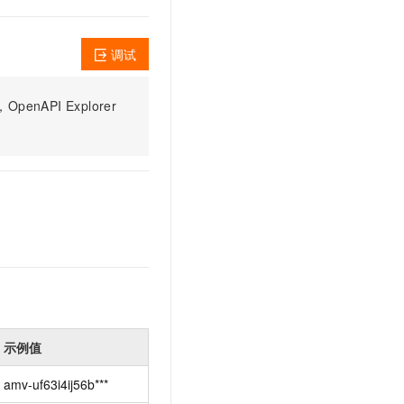
文戏情感细腻自然，动作戏激烈拳拳到肉，实现更强表演能力
支持中英文自由切换，具备更强的噪声鲁棒性
云聚AI 严选权益
SSL 证书
，一键激活高效办公新体验
精选AI产品，从模型到应用全链提效
堡垒机
调试
AI 用量加速计划
应用
防火墙
、识别商机，让客服更高效、服务更出色。
新老同享，达量后返
PI Explorer
千问办公
主机安全
NEW
的智能体编程平台
一站式AI生产力平台
AI 应用及服务市场
伶鹊
企业级人与Agent协作平台，接入和调度多个数字员工
智能客服平台，对话机器人、对话分析、智能外呼
AI 应用
大模型服务平台百炼 - 全妙
大模型
应用创作平台
多模态内容创作工具，已接入 DeepSeek
自然语言处理
数据标注
机器学习
示例值
息提取
与 AI 智能体进行实时音视频通话
从文本、图片、视频中提取结构化的属性信息
构建支持视频理解的 AI 音视频实时通话应用
amv-uf63i4ij56b***