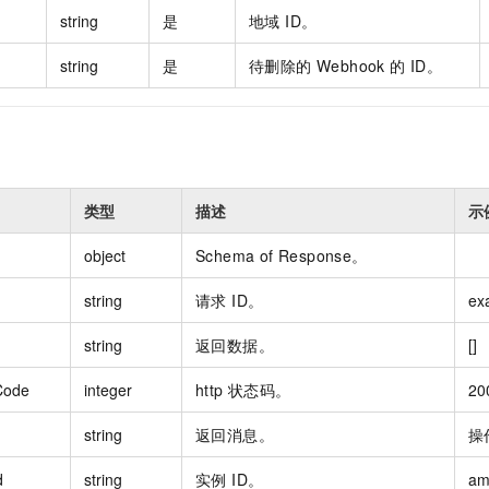
一个 AI 助手
即刻拥有 DeepSeek-R1 满血版
超强辅助，Bol
string
是
地域 ID。
在企业官网、通讯软件中为客户提供 AI 客服
多种方案随心选，轻松解锁专属 DeepSeek
string
是
待删除的 Webhook 的 ID。
类型
描述
示
object
Schema of Response。
string
请求 ID。
ex
string
返回数据。
[]
Code
integer
http 状态码。
20
string
返回消息。
操
d
string
实例 ID。