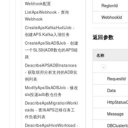
10 分钟在聊天系统中增加
Webhook配置
RegionId
专有云
ListApsWebhook - 查询
WebhookId
Webhook
CreateApsKafkaHudiJob -
创建APS Kafka入湖任务
返回参数
CreateApsSlsADBJob - 创建
一个SLS到ADB数仓的APS链
名称
路
DescribeAPSADBInstances
- 获取联邦分析支持的ADB实
RequestId
例列表
ModifyApsSlsADBJob - 修改
Data
sls投递adb数仓任务
HttpStatus
DescribeApsMigrationWorkl
oads - 查询APS迁移任务工
Message
作负载列表
DescribeApsHiveWorkload -
DBClusterI