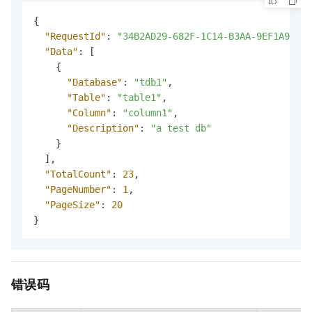
{
"RequestId"
:
"34B2AD29-682F-1C14-B3AA-9EF1A96084
"Data"
:
[
{
"Database"
:
"tdb1"
,
"Table"
:
"table1"
,
"Column"
:
"column1"
,
"Description"
:
"a test db"
}
]
,
"TotalCount"
:
23
,
"PageNumber"
:
1
,
"PageSize"
:
20
}
错误码