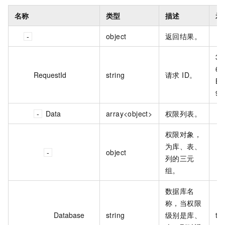
名称
类型
描述
示
object
返回结果。
34
68
RequestId
string
请求 ID。
B3
9E
Data
array<object>
权限列表。
权限对象，
为库、表、
object
列的三元
组。
数据库名
称，当权限
Database
string
级别是库、
td