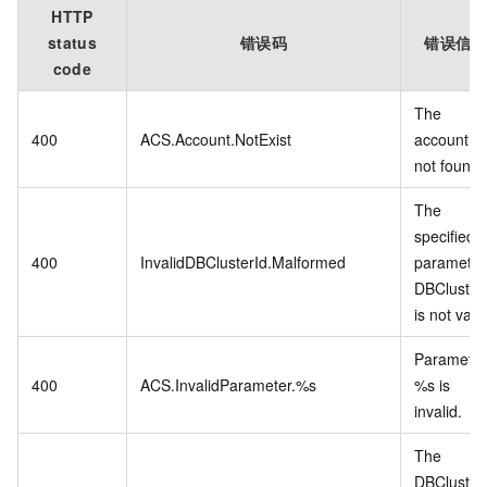
HTTP
status
错误码
错误信息
code
The
400
ACS.Account.NotExist
account is
not found.
The
specified
400
InvalidDBClusterId.Malformed
parameter
DBCluster
is not valid
Parameter
400
ACS.InvalidParameter.%s
%s is
invalid.
The
DBCluster