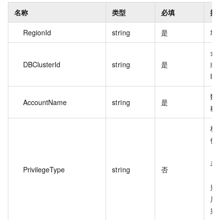
名称
类型
必填
描
RegionId
string
是
地
企
DBClusterId
string
是
或
ID
数
AccountName
string
是
称
权
传
（D
表
PrivilegeType
string
否
（
别
局
别