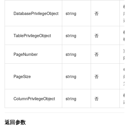
根
DatabasePrivilegeObject
string
否
库
选
根
TablePrivilegeObject
string
否
称
页
PageNumber
string
否
始
每
PageSize
string
否
最
为 
根
ColumnPrivilegeObject
string
否
进
返回参数