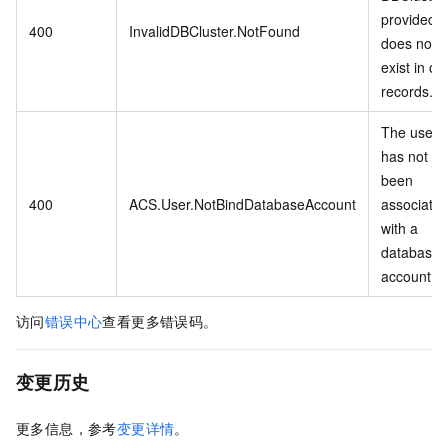
provided
400
InvalidDBCluster.NotFound
does not
exist in ou
records.
The user
has not
been
400
ACS.User.NotBindDatabaseAccount
associate
with a
database
account.
访问
错误中心
查看更多错误码。
变更历史
更多信息，参考
变更详情
。