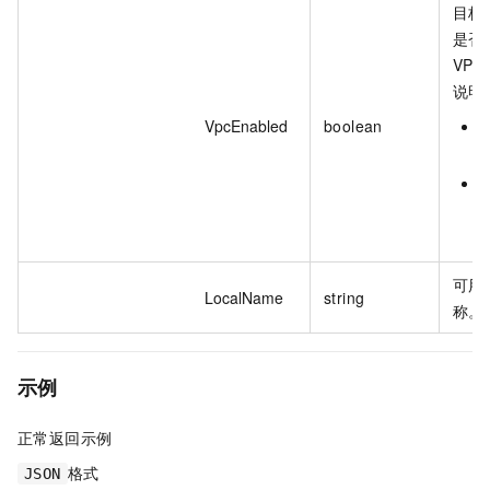
目标
是否
VP
说明
VpcEnabled
boolean
t
f
可用
LocalName
string
称。
示例
正常返回示例
格式
JSON