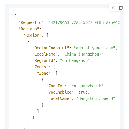
{
"RequestId"
:
"421794A3-72A5-5D27-9E8B-A75A4C503E
"Regions"
:
{
"Region"
:
[
{
"RegionEndpoint"
:
"adb.aliyuncs.com"
,
"LocalName"
:
"China (Hangzhou)"
,
"RegionId"
:
"cn-hangzhou"
,
"Zones"
:
{
"Zone"
:
[
{
"ZoneId"
:
"cn-hangzhou-h"
,
"VpcEnabled"
:
true
,
"LocalName"
:
"Hangzhou Zone H"
}
]
}
}