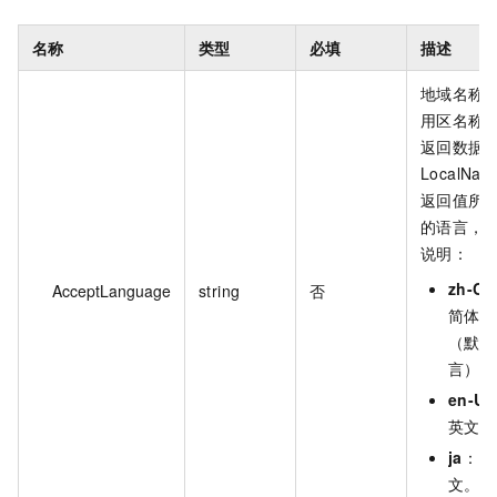
名称
类型
必填
描述
地域名称
用区名称
返回数据
LocalNa
返回值所
的语言，
说明：
zh-CN
AcceptLanguage
string
否
简体中
（默认
言）。
en-US
英文。
ja
：日
文。