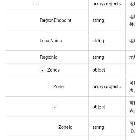
array<object>
地域
地域
RegionEndpoint
string
接入
LocalName
string
地域
RegionId
string
地域 
Zones
object
可用
Zone
array<object>
表。
可用
object
表。
可用
ZoneId
string
ID。