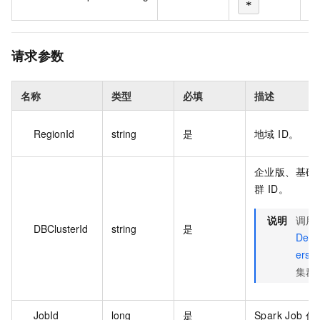
*
请求参数
名称
类型
必填
描述
RegionId
string
是
地域 ID。
企业版、基础
群 ID。
说明
调用
DBClusterId
string
是
Desc
ers
集群的
JobId
long
是
Spark Job 