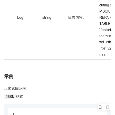
cuting sql:
MSCK 
Log
string
日志内容。
REPAIR 
TABLE  
`footprint
thereum`
wd_eth_e
_txr_v2_di
n++n
示例
正常返回示例
格式
JSON
{
