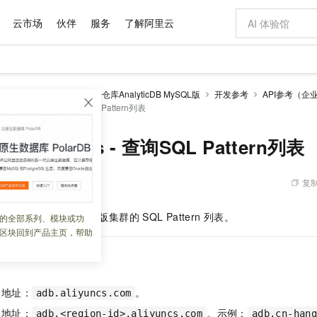
云市场
伙伴
服务
了解阿里云
AI 特惠
数据与 API
成为产品伙伴
企业增值服务
最佳实践
价格计算器
AI 场景体
基础软件
产品伙伴合
阿里云认证
市场活动
配置报价
大模型
alyticDB
云原生数据仓库AnalyticDB MySQL版
开发参考
API参考（企
自助选配和估算价格
ibeSQLPatterns - 查询SQL Pattern列表
步到位
域名与网站
智启 AI 普惠权益
产品生态集成认证中心
企业支持计划
云上春晚
Qwen Audio：打造专属 AI 语音助手
千问官方 MaaS 平台，为开发者和 Agent 而生，新用户赠送 1 亿 + tokens 额度
云服务器 EC
一句话生成原生
AI Coding
阿里云Maa
2026 阿里云
为企业打
数据集
Windows
大模型认证
模型
NEW
NEW
格式还原
值低价云产品抢先购
提供智能易用的域名与建站服务
至高享 1亿+免费 tokens，加速 Al 应用落地
Qwen-Audio-3.0-Realtime 端到端实时语音角色扮演
安全可靠、弹
输入一句话想法,
智能编程，一键
产品生态伙伴
专家技术服务
云上奥运之旅
弹性计算合作
阿里云中企出
手机三要素
宝塔 Linux
全部认证
SQLPatterns - 查询SQL Pattern列表
价格优势
开源旗舰模型
对象存储 OSS
即刻拥有 DeepSeek-V4-Pro
阿里云 OPC 创新助力计划
云数据库 RD
一键部署幻兽
AI 电商营销
产品生态伙伴工作台
企业增值服务台
云栖战略参考
云存储合作计
云栖大会
身份实名认证
CentOS
训练营
推动算力普惠，释放技术红利
的大模型服务
最高返9万
真正可用的 1M 上下文,一次完成代码全链路开发
轻松解锁专属 DeepSeek-V4-Pro
至高百万元 Token 补贴，加速一人公司成长
稳定、安全、高性价比、高性能的云存储服务
一键购买专属
从图文生成到
复制
 10:00:53
云上的中国
数据库合作计
活动全景
短信
Docker
图片和
自进化智能体
人工智能平台 PAI
5 分钟轻松部署专属 QwenPaw
Token Plan 模型订阅计划
Qoder
高效搭建 AI
AI 广告创作
企业成长
大模型
NEW
HOT
信息公告
看见新力量
云网络合作计
OCR 文字识别
JAVA
级电脑
越聪明
证享300元代金券
一站式AI开发、训练和推理服务
Qwen3.8-Max 首发尝鲜，限时加量 10 倍，夜间低至2折
从聊天伙伴进化为能主动干活的本地数字员工
面向真实软件
图文、视频一
alyticDB MySQL
湖仓版集群的
SQL Pattern
列表。
的全部系列、模块或功
Kimi-K3
HappyHors
NEW
魔搭 Mode
loud
服务实践
官网公告
区块回到产品主页，帮助
Kimi 最新旗舰模型，长程编程与推理利器
让文字生成流
金融模力时刻
Salesforce O
版
发票查验
全能环境
Qoder CN
Claude Code + GStack 打造工程团队
千问办公，限时限量积分加倍
云原生数据库 P
低代码高效构
AI 建站
NEW
作计划
计划
创新中心
魔搭 ModelSc
健康状态
让AI从“聊天伙伴”进化为能干活的“数字员工”
覆盖公网/内网、递归/权威、移动APP等全场景解析服务
安装技能 GStack，拥有专属 AI 工程团队
你的AI工作搭子，覆盖日常办公高频场景
基于千问大模型等，支持代码智能生成、研发智能问答
0 代码专业建
客户案例
天气预报查询
操作系统
Deepseek-v4-pro
HappyHors
态合作计划
态智能体模型
旗舰 MoE 大模型，百万上下文与顶尖推理能力
图生视频，流
Compute
同享
容器服务 Kubernetes 版 ACK
万小智 AI 建站低至 15元/月
云防火墙
AI 短剧/漫剧
快递物流查询
WordPress
成为服务伙
入地址：
。
高校合作
adb.aliyuncs.com
式云数据仓库
点，立即开启云上创新
提供一站式管理容器应用的 K8s 服务
送.CN域名，送备案服务码
云原生的云上
AI助力短剧
GLM-5.2
Wan2.7-T
入地址：
。示例：
Ubuntu
adb.<region-id>.aliyuncs.com
adb.cn-han