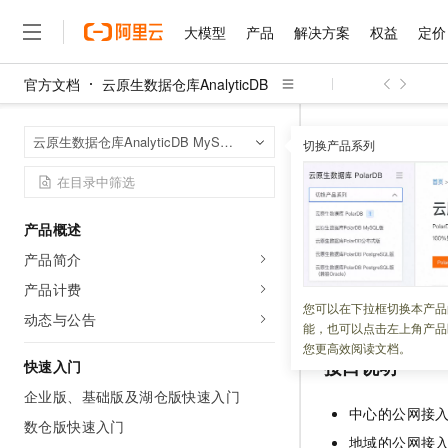
大模型
产品
解决方案
权益
定价
官方文档
云原生数据仓库AnalyticDB
大模型
产品
解决方案
权益
定价
云市场
伙伴
服务
了解阿里云
精选产品
精选解决方案
普惠上云
产品定价
精选商城
成为销售伙伴
售前咨询
为什么选择阿里云
千问AI平台
云原生数据仓库An
首页
云原生数据仓库AnalyticDB MySQL版
了解云产品的定价详情
切换产品系列
诊断优化
Descr
大模型服务平台百炼
睿译宝，AI翻译排版一
普惠上云 官方力荐
分销伙伴
在线服务
网站建设
什么是云计算
大
大模型服务与应用平台
上传文档即自动完成翻译和
云服务器38元/年起，超
咨询伙伴
多端小程序
技术领先
Describe
云上成本管理
售后服务
千问大模型
GLM-5.2：长任务时代
官方推荐返现计划
大模型
大模型
精选产品
精选解决方案
Salesforce 国际版订阅
稳定可靠
产品概述
管理和优化成本
多元化、高性能、安全可靠
推荐新用户得奖励，单订单
销售伙伴合作计划
自助服务
产品简介
更新时间：
2026-05-08
友盟天域
安全合规
人工智能与机器学习
AI
文本生成
无影云电脑
Hermes Agent，打造
云工开物
无影生态合作计划
在线服务
产品计费
观测云
分析师报告
随时随地安全接入的云上超
自主进化，持久记忆，越用
高校专属算力普惠，学生认
计算
互联网应用开发
查看指定日期内
An
您可以在下拉框切换本产品
Qwen3.8-Max
HOT
动态与公告
Salesforce On Alibaba C
工单服务
能，也可以点击左上角产品
智能体时代全能旗舰模型
Tuya 物联网平台阿里云
研究报告与白皮书
云解析DNS
快速拥有专属 OpenClaw
Consulting Partner 合
大数据
容器
您更高效阅读文档。
免费试用
短信专区
接口说明
快速入门
蓝凌 OA
Qwen3.7-Plus
AI 大模型销售与服务生
现代化应用
存储
天池大赛
能看、能想、能动手的多模
企业版、基础版及湖仓版快速入门
云原生大数据计算服务 Max
解决方案免费试用 新老
电子合同
中心的公网接
面向分析的企业级SaaS模
最高领取价值200元试用
数仓版快速入门
安全
网络与CDN
AI 算法大赛
Qwen3-VL-Plus
地域的公网接
畅捷通