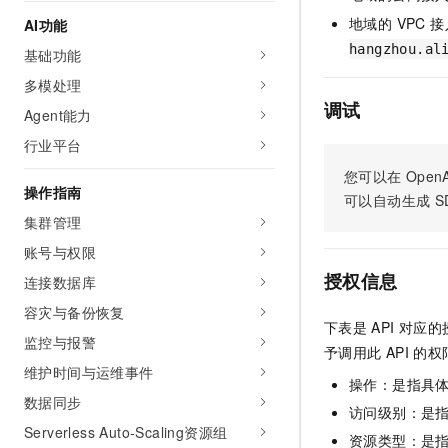
AI 产品 免费试用
网络
安全
云开发大赛
地域的 VPC 
AI功能
Tableau 订阅
1亿+ 大模型 tokens 和 
hangzhou.al
基础功能
可观测
入门学习赛
中间件
AI空中课堂在线直播课
140+云产品 免费试用
多模处理
大模型服务
上云与迁云
产品新客免费试用，最长1
数据库
调试
Agent能力
生态解决方案
千问AI平台-Token Plan
企业出海
大模型ACA认证体验
行业平台
大数据计算
助力企业全员 AI 认知与能
行业生态解决方案
您可以在
OpenA
政企业务
媒体服务
操作指南
千问AI平台-模型体验
可以自动生成
S
开发者生态解决方案
在线体验全尺寸、多种模态
集群管理
企业服务与云通信
AI 开发和 AI 应用解决
账号与权限
Happy 系列大模型
域名与网站
授权信息
连接数据库
终端用户计算
容灾与备份恢复
下表是
API
对应的
监控与报警
Serverless
予调用此
API
的权
大模型解决方案
维护时间与运维事件
操作：是指具
开发工具
快速部署 Dify，高效搭建 
数据同步
访问级别：是指
迁移与运维管理
Serverless Auto-Scaling资源组
资源类型：是