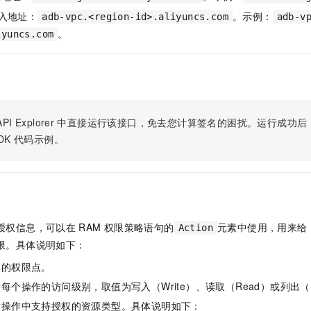
服务生态伙伴
视觉 Coding、空间感知、多模态思考等全面升级
1M上下文，专为长程任务能力而生
云工开物
企业应用
Night Plan 支持 Qwen 3.8-Max
AI 办公
NEW
接入地址：
。示例：
adb-vpc.<region-id>.aliyuncs.com
adb-v
Red Hat
30+ 款产品免费体验
夜间 5 折，Qwen/Meoo/TokenPlan 客户专享
AI智能应用
科研合作
。
iyuncs.com
ERP
堂（旗舰版）
SUSE
智能客服
AI 应用构建
大模型原生
CRM
2个月
自动承接线索
建站小程序
Qoder
大模型服务平台百炼-应用模版
OA 办公系统
HOT
NEW
面向真实软件
个人版上线、团队版降价；千问3.8-Max首发发尝鲜
丰富多元化的应用模版和解决方案
力提升
财税管理
模板建站
PI Explorer
中直接运行该接口，免去您计算签名的困扰。运行成功后，OpenA
万有无界
大模型服务平台百炼-智能体
DK
代码示例。
400电话
定制建站
的模型效果
灵活可视化地构建企业级 Agent
方案
广告营销
模板小程序
秒悟
人工智能平台 PAI
定制小程序
云端极速 AI 
新一代 AI 视频生成模型，深度适配广告营销等场景
AI Native 的算法工程平台，一站式完成建模、训练、推理服务部署
APP 开发
授权信息，可以在
RAM
权限策略语句的
元素中使用，用来给
Action
建站系统
限。具体说明如下：
体的权限点。
AI 应用
10分钟微调：让0.6B模型媲美235B模型
多模态数据信
每个操作的访问级别，取值为写入（Write）、读取（Read）或列出（L
依托云原生高可用架构,实现Dify私有化部署
用1%尺寸在特定领域达到大模型90%以上效果
指操作中支持授权的资源类型。具体说明如下：