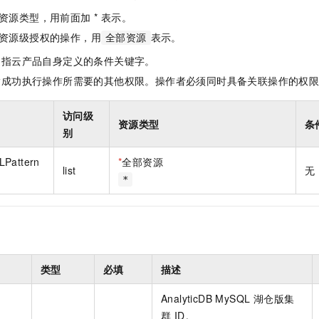
一个 AI 助手
即刻拥有 DeepSeek-R1 满血版
超强辅助，Bol
资源类型，用前面加 * 表示。
在企业官网、通讯软件中为客户提供 AI 客服
多种方案随心选，轻松解锁专属 DeepSeek
资源级授权的操作，用
表示。
全部资源
是指云产品自身定义的条件关键字。
指成功执行操作所需要的其他权限。操作者必须同时具备关联操作的权
访问级
资源类型
条
别
LPattern
*
全部资源
list
无
*
类型
必填
描述
AnalyticDB MySQL 湖仓版集
群 ID。