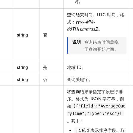
时。
查询结束时间。UTC 时间，格
式：
yyyy-MM-
ddTHH:mm:ssZ
。
string
否
说明
查询结束时间需晚
于查询开始时间。
string
是
地域 ID。
string
否
查询关键字。
将查询结果按指定字段进行排
序。格式为 JSON 字符串，例
如
[{"Field":"AverageQue
ryTime","Type":"Asc"}]
。其中：
表示排序字段。取
Field