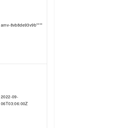
amv-8vb8de93v9b****
2022-09-
06T03:06:00Z