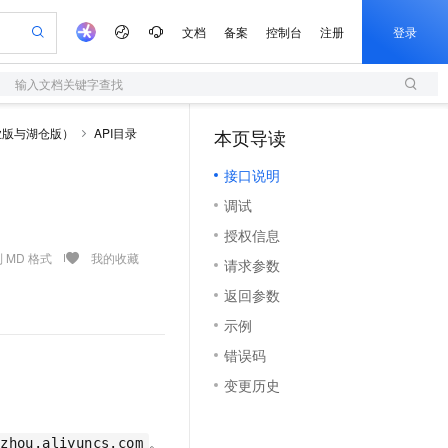
文档
备案
控制台
注册
登录
输入文档关键字查找
验
作计划
器
AI 活动
专业服务
服务伙伴合作计划
开发者社区
加入我们
服务平台百炼
阿里云 OPC 创新助力计划
业版与湖仓版）
API目录
本页导读
（1）
一站式生成采购清单，支持单品或批量购买
S
可编辑精美 PPT 文稿
S产品伙伴计划（繁花）
峰会
造的大模型服务与应用开发平台
轻量应用服务器
Agency Agents：拥有专属领域专家
AI 生产力先锋
Al MaaS 服务伙伴赋能合作
域名
博文
Careers
至高可申请百万元
接口说明
性可伸缩的云计算服务
 轻松生成专业的 PPT
开启高性价比 AI 编程新体验
先锋实践拓展 AI 生产力的边界
快速构建应用程序和网站，即刻迈出上云第一步
多领域专家智能体,一键组建 AI 虚拟交付团队
Token 补贴，五大权
计划
海大会
伙伴信用分合作计划
商标
问答
社会招聘
调试
益加速 OPC 成功
S
帕鲁游戏服务器
数字证书管理服务（原SSL证书）
HappyHorse 打造一站式影视创作平台
飞天发布时刻
HOT
划
备案
电子书
校园招聘
授权信息
联机服务器，轻松开启游戏
视频创作，一键激活电商全链路生产力
全托管，含MySQL、PostgreSQL、SQL Server、MariaDB多引擎
实现全站HTTPS，呈现可信的WEB访问
所见，即是所愿
可视化编排打通从文字构思到成片全链路闭环
更多支持
 MD 格式
我的收藏
划
公司注册
镜像站
请求参数
视频生成
语音识别与合成
 智能体与工作流应用
短信服务
漫剧工坊：一站式动画创作平台
AI 实训营
合作伙伴培训与认证
返回参数
划
上云迁移
的智能体编程平台
站生成，高效打造优质广告素材
通过阿里云百炼高效搭建AI应用,助力高效开发
快速生产连贯的高质量长漫剧
从基础到进阶，Agent 创客手把手教你
国内短信简单易用，安全可靠，秒级触达，全球覆盖200+国家和地区。
e-1.1-T2V
Qwen3-TTS-Flash
lScope
我要反馈
查询合作伙伴
示例
畅细腻的高质量视频
离线语音合成大模型，多语言方言自适应，低延迟高稳定
n Alibaba Cloud ISV 合作
代维服务
olarDB
建企业门户网站
大数据开发治理平台 DataWorks
10 分钟搭建微信、支付宝小程序
错误码
创新加速
ope
登录合作伙伴管理后台
我要建议
站，无忧落地极速上线
以可视化方式快速构建移动和 PC 门户网站
100%兼容MySQL、PostgreSQL，兼容Oracle，支持集中和分布式
高效部署网站，快速应用到小程序
Data Agent 驱动的一站式 Data+AI 开发治理平台
e-1.1-I2V
Cosyvoice-V3-Flash
变更历史
安全
畅自然，细节丰富
高表现力语音合成大模型，语音克隆听感自然
我要投诉
上云场景组合购
伴
边界网络安全防护产品
漫剧创作，剧本、分镜、视频高效生成
覆盖90%+业务场景，专享组合折扣价
2V
VPN
Fun-ASR
。
gzhou.aliyuncs.com