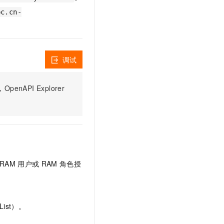
文戏情感细腻自然，动作戏激烈拳拳到肉，实现更强表演能力
支持中英文自由切换，具备更强的噪声鲁棒性
云聚AI 严选权益
SSL 证书
pc.cn-
，一键激活高效办公新体验
精选AI产品，从模型到应用全链提效
堡垒机
AI 用量加速计划
应用
防火墙
、识别商机，让客服更高效、服务更出色。
新老同享，达量后返
调试
千问办公
主机安全
NEW
的智能体编程平台
一站式AI生产力平台
PI Explorer
AI 应用及服务市场
伶鹊
企业级人与Agent协作平台，接入和调度多个数字员工
智能客服平台，对话机器人、对话分析、智能外呼
AI 应用
大模型服务平台百炼 - 全妙
大模型
应用创作平台
多模态内容创作工具，已接入 DeepSeek
自然语言处理
RAM
用户或
RAM
角色授
数据标注
机器学习
息提取
与 AI 智能体进行实时音视频通话
ist）。
从文本、图片、视频中提取结构化的属性信息
构建支持视频理解的 AI 音视频实时通话应用