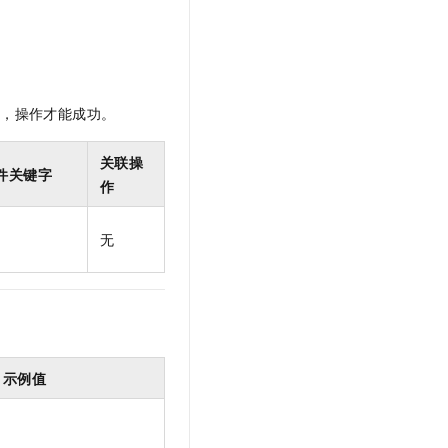
t.diy 一步搞定创意建站
构建大模型应用的安全防护体系
通过自然语言交互简化开发流程,全栈开发支持
通过阿里云安全产品对 AI 应用进行安全防护
限，操作才能成功。
关联操
件关键字
作
无
示例值