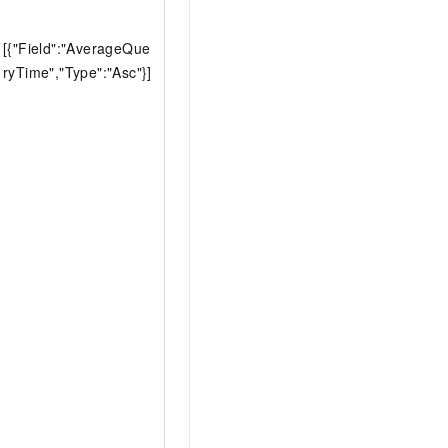
[{"Field":"AverageQue
ryTime","Type":"Asc"}]