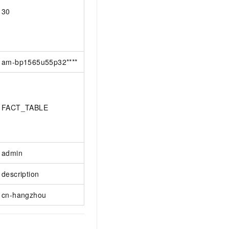
30
am-bp1565u55p32****
FACT_TABLE
admin
description
cn-hangzhou