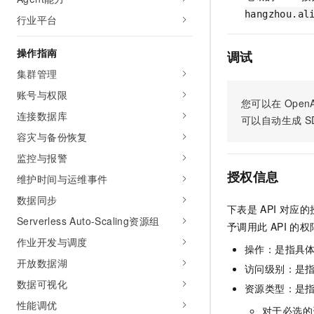
AI 产品 免费试用
网络
安全
云开发大赛
hangzhou.al
行业平台
Tableau 订阅
1亿+ 大模型 tokens 和 
可观测
入门学习赛
中间件
AI空中课堂在线直播课
操作指南
140+云产品 免费试用
调试
大模型服务
上云与迁云
产品新客免费试用，最长1
数据库
集群管理
生态解决方案
千问AI平台-Token Plan
账号与权限
企业出海
大模型ACA认证体验
大数据计算
您可以在
OpenA
助力企业全员 AI 认知与能
连接数据库
行业生态解决方案
可以自动生成
S
政企业务
媒体服务
千问AI平台-模型体验
容灾与备份恢复
开发者生态解决方案
在线体验全尺寸、多种模态
监控与报警
企业服务与云通信
AI 开发和 AI 应用解决
授权信息
Happy 系列大模型
维护时间与运维事件
域名与网站
数据同步
下表是
API
对应的
终端用户计算
Serverless Auto-Scaling资源组
予调用此
API
的权
作业开发与调度
Serverless
大模型解决方案
操作：是指具
开放数据湖
访问级别：是指
开发工具
快速部署 Dify，高效搭建 
数据可视化
资源类型：是
迁移与运维管理
性能调优
对于必选的