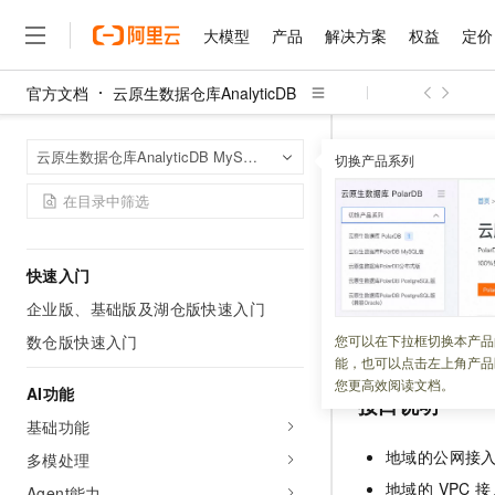
大模型
产品
解决方案
权益
定价
官方文档
云原生数据仓库AnalyticDB
大模型
产品
解决方案
权益
定价
云市场
伙伴
服务
了解阿里云
精选产品
精选解决方案
普惠上云
产品定价
精选商城
成为销售伙伴
售前咨询
为什么选择阿里云
产品概述
千问AI平台
云原生数据仓库An
首页
产品简介
云原生数据仓库AnalyticDB MySQL版
了解云产品的定价详情
切换产品系列
数据管理
GetTa
大模型服务平台百炼
睿译宝，AI翻译排版一
普惠上云 官方力荐
分销伙伴
在线服务
网站建设
什么是云计算
大
产品计费
大模型服务与应用平台
上传文档即自动完成翻译和
云服务器38元/年起，超
咨询伙伴
多端小程序
技术领先
GetTabl
动态与公告
云上成本管理
售后服务
千问大模型
GLM-5.2：长任务时代
官方推荐返现计划
大模型
大模型
精选产品
精选解决方案
Salesforce 国际版订阅
稳定可靠
管理和优化成本
多元化、高性能、安全可靠
推荐新用户得奖励，单订单
销售伙伴合作计划
快速入门
自助服务
更新时间：
2026-07-01
友盟天域
安全合规
人工智能与机器学习
AI
文本生成
无影云电脑
Hermes Agent，打造
云工开物
企业版、基础版及湖仓版快速入门
无影生态合作计划
在线服务
观测云
分析师报告
随时随地安全接入的云上超
自主进化，持久记忆，越用
高校专属算力普惠，学生认
计算
互联网应用开发
查询表信息。
数仓版快速入门
您可以在下拉框切换本产品
Qwen3.8-Max
HOT
Salesforce On Alibaba C
工单服务
能，也可以点击左上角产品
智能体时代全能旗舰模型
Tuya 物联网平台阿里云
研究报告与白皮书
云解析DNS
快速拥有专属 OpenClaw
Consulting Partner 合
大数据
容器
您更高效阅读文档。
AI功能
免费试用
短信专区
接口说明
蓝凌 OA
Qwen3.7-Plus
AI 大模型销售与服务生
基础功能
现代化应用
存储
天池大赛
能看、能想、能动手的多模
云原生大数据计算服务 Max
解决方案免费试用 新老
电子合同
地域的公网接
多模处理
面向分析的企业级SaaS模
最高领取价值200元试用
安全
网络与CDN
AI 算法大赛
Qwen3-VL-Plus
地域的 VPC 
畅捷通
Agent能力