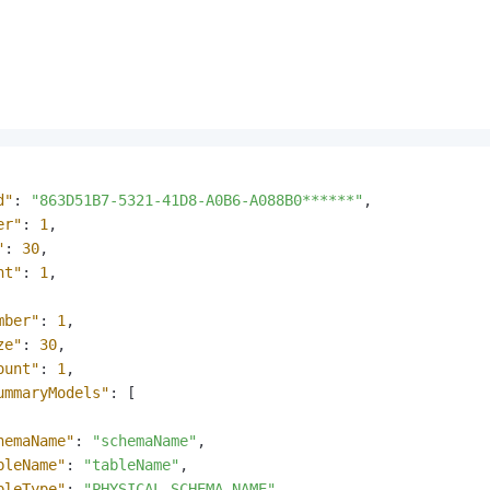
d"
:
"863D51B7-5321-41D8-A0B6-A088B0******"
,
er"
:
1
,
"
:
30
,
nt"
:
1
,
mber"
:
1
,
ze"
:
30
,
ount"
:
1
,
ummaryModels"
:
[
hemaName"
:
"schemaName"
,
bleName"
:
"tableName"
,
bleType"
:
"PHYSICAL_SCHEMA_NAME"
,