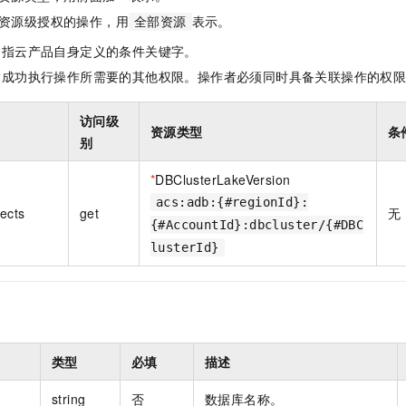
一个 AI 助手
即刻拥有 DeepSeek-R1 满血版
超强辅助，Bol
资源级授权的操作，用
表示。
全部资源
在企业官网、通讯软件中为客户提供 AI 客服
多种方案随心选，轻松解锁专属 DeepSeek
是指云产品自身定义的条件关键字。
指成功执行操作所需要的其他权限。操作者必须同时具备关联操作的权
访问级
资源类型
条
别
*
DBClusterLakeVersion
acs:adb:{#regionId}:
ects
get
无
{#AccountId}:dbcluster/{#DBC
lusterId}
类型
必填
描述
string
否
数据库名称。