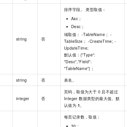
排序字段。 类型取值：
Asc；
Desc；
域取值： -TableName； -
string
否
TableSize； -CreateTime; -
UpdateTime;
默认值：{"Type":
"Desc","Field":
"TableName"}；
string
否
表名。
页码，取值为大于 0 且不超过
integer
否
Integer 数据类型的最大值。默
认值为
1
。
每页记录数，取值：
30；