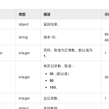
类型
描述
示
object
返回结果。
86
string
请求 ID。
A0
页码，取值为正整数。默认值为
er
integer
1
1
。
每页记录数，取值：
30
（默认值）
integer
30
50
100
。
integer
总记录数。
1
object
返回数据。