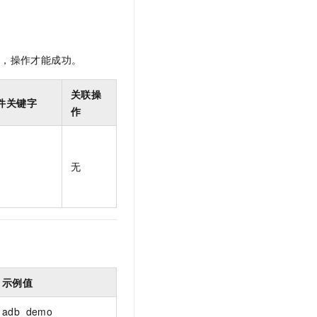
t.diy 一步搞定创意建站
构建大模型应用的安全防护体系
通过自然语言交互简化开发流程,全栈开发支持
通过阿里云安全产品对 AI 应用进行安全防护
限，操作才能成功。
关联操
件关键字
作
无
示例值
adb_demo