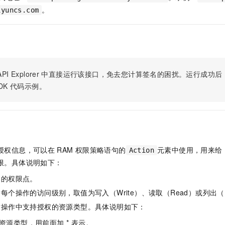
服务生态伙伴
视觉 Coding、空间感知、多模态思考等全面升级
1M上下文，专为长程任务能力而生
云工开物
企业应用
Night Plan 支持 Qwen 3.8-Max
AI 办公
NEW
。
iyuncs.com
Red Hat
30+ 款产品免费体验
夜间 5 折，Qwen/Meoo/TokenPlan 客户专享
AI智能应用
科研合作
ERP
堂（旗舰版）
SUSE
智能客服
AI 应用构建
大模型原生
CRM
2个月
自动承接线索
建站小程序
Qoder
大模型服务平台百炼-应用模版
OA 办公系统
HOT
NEW
PI Explorer
中直接运行该接口，免去您计算签名的困扰。运行成功后，OpenA
面向真实软件
个人版上线、团队版降价；千问3.8-Max首发发尝鲜
丰富多元化的应用模版和解决方案
力提升
财税管理
模板建站
DK
代码示例。
万有无界
大模型服务平台百炼-智能体
400电话
定制建站
的模型效果
灵活可视化地构建企业级 Agent
方案
广告营销
模板小程序
秒悟
人工智能平台 PAI
定制小程序
云端极速 AI 
新一代 AI 视频生成模型，深度适配广告营销等场景
AI Native 的算法工程平台，一站式完成建模、训练、推理服务部署
授权信息，可以在
RAM
权限策略语句的
元素中使用，用来给
Action
APP 开发
限。具体说明如下：
建站系统
体的权限点。
每个操作的访问级别，取值为写入（Write）、读取（Read）或列出（L
AI 应用
10分钟微调：让0.6B模型媲美235B模型
多模态数据信
指操作中支持授权的资源类型。具体说明如下：
依托云原生高可用架构,实现Dify私有化部署
用1%尺寸在特定领域达到大模型90%以上效果
资源类型，用前面加 * 表示。