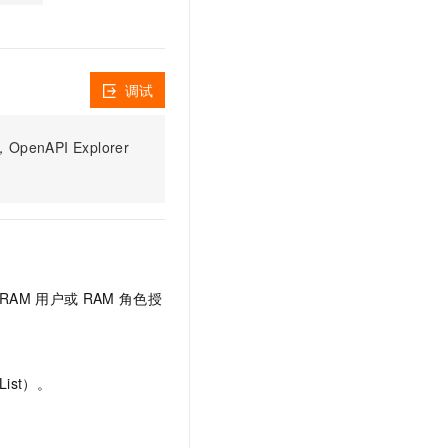
文戏情感细腻自然，动作戏激烈拳拳到肉，实现更强表演能力
支持中英文自由切换，具备更强的噪声鲁棒性
云聚AI 严选权益
SSL 证书
，一键激活高效办公新体验
精选AI产品，从模型到应用全链提效
堡垒机
AI 用量加速计划
应用
调试
防火墙
、识别商机，让客服更高效、服务更出色。
新老同享，达量后返
千问办公
主机安全
NEW
PI Explorer
的智能体编程平台
一站式AI生产力平台
AI 应用及服务市场
伶鹊
企业级人与Agent协作平台，接入和调度多个数字员工
智能客服平台，对话机器人、对话分析、智能外呼
AI 应用
大模型服务平台百炼 - 全妙
大模型
应用创作平台
多模态内容创作工具，已接入 DeepSeek
RAM
用户或
RAM
角色授
自然语言处理
数据标注
机器学习
ist）。
息提取
与 AI 智能体进行实时音视频通话
从文本、图片、视频中提取结构化的属性信息
构建支持视频理解的 AI 音视频实时通话应用