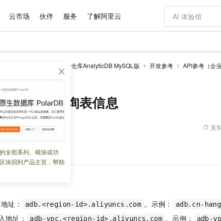
云市场
伙伴
服务
了解阿里云
AI 特惠
数据与 API
成为产品伙伴
企业增值服务
最佳实践
价格计算器
AI 场景体
基础软件
产品伙伴合
阿里云认证
市场活动
配置报价
大模型
alyticDB
云原生数据仓库AnalyticDB MySQL版
开发参考
API参考（企
自助选配和估算价格
bleObjects - 查询表信息
步到位
域名与网站
智启 AI 普惠权益
产品生态集成认证中心
企业支持计划
云上春晚
Qwen Audio：打造专属 AI 语音助手
千问官方 MaaS 平台，为开发者和 Agent 而生，新用户赠送 1 亿 + tokens 额度
云服务器 EC
一句话生成原生
AI Coding
阿里云Maa
2026 阿里云
为企业打
数据集
Windows
大模型认证
模型
NEW
NEW
格式还原
值低价云产品抢先购
提供智能易用的域名与建站服务
至高享 1亿+免费 tokens，加速 Al 应用落地
Qwen-Audio-3.0-Realtime 端到端实时语音角色扮演
安全可靠、弹
输入一句话想法,
智能编程，一键
产品生态伙伴
专家技术服务
云上奥运之旅
弹性计算合作
阿里云中企出
手机三要素
宝塔 Linux
全部认证
eObjects - 查询表信息
价格优势
开源旗舰模型
对象存储 OSS
即刻拥有 DeepSeek-V4-Pro
阿里云 OPC 创新助力计划
云数据库 RD
一键部署幻兽
AI 电商营销
产品生态伙伴工作台
企业增值服务台
云栖战略参考
云存储合作计
云栖大会
身份实名认证
CentOS
训练营
推动算力普惠，释放技术红利
的大模型服务
最高返9万
真正可用的 1M 上下文,一次完成代码全链路开发
轻松解锁专属 DeepSeek-V4-Pro
至高百万元 Token 补贴，加速一人公司成长
稳定、安全、高性价比、高性能的云存储服务
一键购买专属
从图文生成到
复制
 03:28:56
云上的中国
数据库合作计
活动全景
短信
Docker
图片和
自进化智能体
人工智能平台 PAI
5 分钟轻松部署专属 QwenPaw
Token Plan 模型订阅计划
Qoder
高效搭建 AI
AI 广告创作
企业成长
大模型
NEW
HOT
信息公告
看见新力量
云网络合作计
OCR 文字识别
JAVA
级电脑
越聪明
证享300元代金券
一站式AI开发、训练和推理服务
Qwen3.8-Max 首发尝鲜，限时加量 10 倍，夜间低至2折
从聊天伙伴进化为能主动干活的本地数字员工
面向真实软件
图文、视频一
的全部系列、模块或功
Kimi-K3
HappyHors
NEW
魔搭 Mode
loud
服务实践
官网公告
区块回到产品主页，帮助
Kimi 最新旗舰模型，长程编程与推理利器
让文字生成流
金融模力时刻
Salesforce O
版
发票查验
全能环境
Qoder CN
Claude Code + GStack 打造工程团队
千问办公，限时限量积分加倍
云原生数据库 P
低代码高效构
AI 建站
NEW
作计划
计划
创新中心
魔搭 ModelSc
健康状态
让AI从“聊天伙伴”进化为能干活的“数字员工”
覆盖公网/内网、递归/权威、移动APP等全场景解析服务
安装技能 GStack，拥有专属 AI 工程团队
你的AI工作搭子，覆盖日常办公高频场景
基于千问大模型等，支持代码智能生成、研发智能问答
0 代码专业建
客户案例
天气预报查询
操作系统
Deepseek-v4-pro
HappyHors
态合作计划
态智能体模型
旗舰 MoE 大模型，百万上下文与顶尖推理能力
图生视频，流
Compute
同享
容器服务 Kubernetes 版 ACK
万小智 AI 建站低至 15元/月
云防火墙
AI 短剧/漫剧
快递物流查询
WordPress
成为服务伙
入地址：
。示例：
高校合作
adb.<region-id>.aliyuncs.com
adb.cn-han
式云数据仓库
点，立即开启云上创新
提供一站式管理容器应用的 K8s 服务
送.CN域名，送备案服务码
云原生的云上
AI助力短剧
GLM-5.2
Wan2.7-T
接入地址：
。示例：
Ubuntu
adb-vpc.<region-id>.aliyuncs.com
adb-v