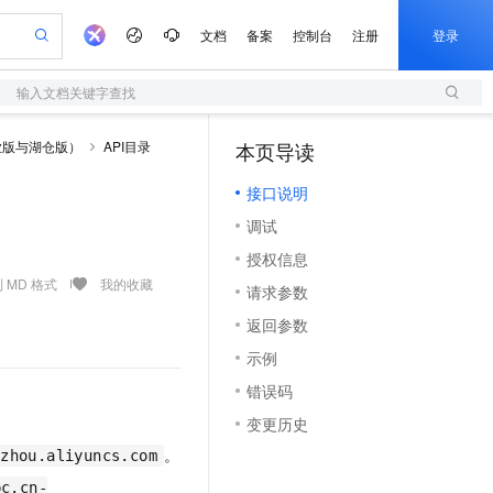
文档
备案
控制台
注册
登录
输入文档关键字查找
验
作计划
器
AI 活动
专业服务
服务伙伴合作计划
开发者社区
加入我们
服务平台百炼
阿里云 OPC 创新助力计划
业版与湖仓版）
API目录
本页导读
（1）
一站式生成采购清单，支持单品或批量购买
S
可编辑精美 PPT 文稿
S产品伙伴计划（繁花）
峰会
造的大模型服务与应用开发平台
轻量应用服务器
Agency Agents：拥有专属领域专家
AI 生产力先锋
Al MaaS 服务伙伴赋能合作
域名
博文
Careers
至高可申请百万元
接口说明
性可伸缩的云计算服务
 轻松生成专业的 PPT
开启高性价比 AI 编程新体验
先锋实践拓展 AI 生产力的边界
快速构建应用程序和网站，即刻迈出上云第一步
多领域专家智能体,一键组建 AI 虚拟交付团队
Token 补贴，五大权
计划
海大会
伙伴信用分合作计划
商标
问答
社会招聘
调试
益加速 OPC 成功
S
帕鲁游戏服务器
数字证书管理服务（原SSL证书）
HappyHorse 打造一站式影视创作平台
飞天发布时刻
HOT
划
备案
电子书
校园招聘
授权信息
联机服务器，轻松开启游戏
视频创作，一键激活电商全链路生产力
全托管，含MySQL、PostgreSQL、SQL Server、MariaDB多引擎
实现全站HTTPS，呈现可信的WEB访问
所见，即是所愿
可视化编排打通从文字构思到成片全链路闭环
更多支持
 MD 格式
我的收藏
划
公司注册
镜像站
请求参数
视频生成
语音识别与合成
 智能体与工作流应用
短信服务
漫剧工坊：一站式动画创作平台
AI 实训营
合作伙伴培训与认证
返回参数
划
上云迁移
的智能体编程平台
站生成，高效打造优质广告素材
通过阿里云百炼高效搭建AI应用,助力高效开发
快速生产连贯的高质量长漫剧
从基础到进阶，Agent 创客手把手教你
国内短信简单易用，安全可靠，秒级触达，全球覆盖200+国家和地区。
e-1.1-T2V
Qwen3-TTS-Flash
lScope
我要反馈
查询合作伙伴
示例
畅细腻的高质量视频
离线语音合成大模型，多语言方言自适应，低延迟高稳定
n Alibaba Cloud ISV 合作
代维服务
olarDB
建企业门户网站
大数据开发治理平台 DataWorks
10 分钟搭建微信、支付宝小程序
错误码
创新加速
ope
登录合作伙伴管理后台
我要建议
站，无忧落地极速上线
以可视化方式快速构建移动和 PC 门户网站
100%兼容MySQL、PostgreSQL，兼容Oracle，支持集中和分布式
高效部署网站，快速应用到小程序
Data Agent 驱动的一站式 Data+AI 开发治理平台
e-1.1-I2V
Cosyvoice-V3-Flash
变更历史
安全
畅自然，细节丰富
高表现力语音合成大模型，语音克隆听感自然
我要投诉
上云场景组合购
伴
。
gzhou.aliyuncs.com
边界网络安全防护产品
漫剧创作，剧本、分镜、视频高效生成
覆盖90%+业务场景，专享组合折扣价
2V
VPN
Fun-ASR
pc.cn-