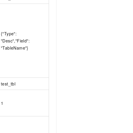
{"Type":
"Desc","Field":
"TableName"}
test_tbl
1