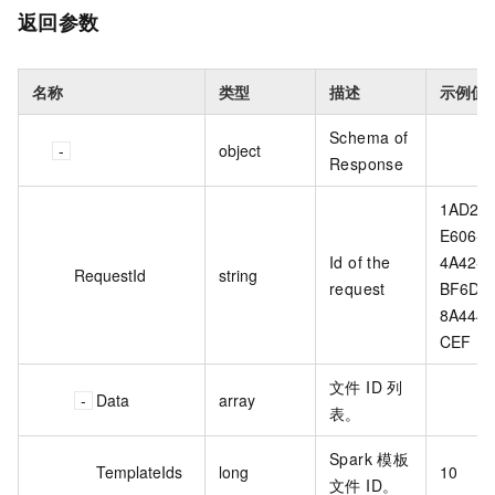
返回参数
名称
类型
描述
示例值
Schema of
object
Response
1AD222
E606-
Id of the
4A42-
RequestId
string
request
BF6D-
8A4442
CEF
文件 ID 列
Data
array
表。
Spark 模板
TemplateIds
long
10
文件 ID。