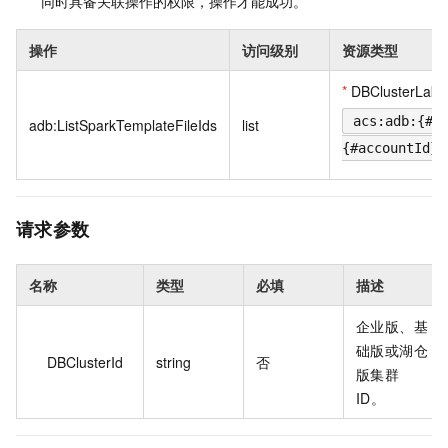
同时具备关联操作的权限，操作才能成功。
操作
访问级别
资源类型
*
DBClusterLake
acs:adb:{#r
adb:ListSparkTemplateFileIds
list
{#accountId}:
请求参数
名称
类型
必填
描述
企业版、基
础版或湖仓
DBClusterId
string
否
版集群
ID。