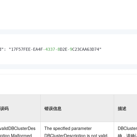
d": "17F57FEE-EA4F
-4337
-8
D2E
-9
C23CAA63D74"

误码
错误信息
描述
validDBClusterDes
The specified parameter
DBCluster
iption.Malformed
DBClusterDescription is not valid.
确，请确