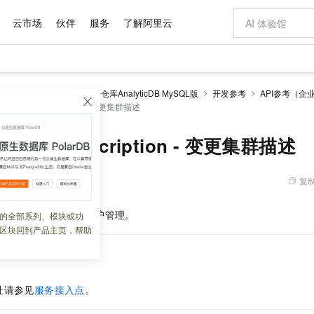
云市场
伙伴
服务
了解阿里云
AI 特惠
数据与 API
成为产品伙伴
企业增值服务
最佳实践
价格计算器
AI 场景体
基础软件
产品伙伴合
阿里云认证
市场活动
配置报价
大模型
alyticDB
云原生数据仓库AnalyticDB MySQL版
开发参考
API参考（企
自助选配和估算价格
yDBClusterDescription - 变更集群描述
新方式
域名与网站
睿译宝，AI翻译排版一步到位
智启 AI 普惠权益
产品生态集成认证中心
企业支持计划
云上春晚
千问官方 MaaS 平台，为开发者和 Agent 而生，新用户赠送 1 亿 + tokens 额度
云服务器 EC
Qwen Aud
AI Coding
阿里云Maa
2026 阿里云
为企业打
数据集
Windows
大模型认证
模型
NEW
NEW
交付可用成果
值低价云产品抢先购
提供智能易用的域名与建站服务
上传文档即自动完成翻译和格式还原
至高享 1亿+免费 tokens，加速 Al 应用落地
安全可靠、弹
智能编程，一键
产品生态伙伴
专家技术服务
云上奥运之旅
弹性计算合作
阿里云中企出
手机三要素
宝塔 Linux
全部认证
BClusterDescription - 变更集群描述
价格优势
有专属领域专家
对象存储 OSS
GLM-5.2：长任务时代开源旗舰模型
阿里云 OPC 创新助力计划
云数据库 RD
即刻拥有 DeepS
AI 电商营销
产品生态伙伴工作台
企业增值服务台
云栖战略参考
云存储合作计
云栖大会
身份实名认证
CentOS
训练营
推动算力普惠，释放技术红利
的大模型服务
最高返9万
多领域专家智能体,一键组建 AI 虚拟交付团队
至高百万元 Token 补贴，加速一人公司成长
稳定、安全、高性价比、高性能的云存储服务
真正可用的 1M 上下文,一次完成代码全链路开发
轻松解锁专属 Dee
从图文生成到
复制
 09:10:11
云上的中国
数据库合作计
活动全景
短信
Docker
图片和
站式影视创作平台
人工智能平台 PAI
Hermes Agent，打造自进化智能体
Token Plan 模型订阅计划
Qoder
5 分钟轻松部署
AI 广告创作
企业成长
大模型
NEW
信息公告
看见新力量
云网络合作计
OCR 文字识别
JAVA
级电脑
证享300元代金券
可视化编排打通从文字构思到成片全链路闭环
一站式AI开发、训练和推理服务
自主进化，持久记忆，越用越聪明
Qwen3.8-Max 首发尝鲜，限时加量 10 倍，夜间低至2折
面向真实软件
图文、视频一
述信息，方便集群的维护管理。
的全部系列、模块或功
Kimi-K3
HappyHors
NEW
魔搭 Mode
loud
服务实践
官网公告
区块回到产品主页，帮助
Kimi 最新旗舰模型，长程编程与推理利器
让文字生成流
金融模力时刻
Salesforce O
版
发票查验
全能环境
Qoder CN
Claude Code + GStack 打造工程团队
千问办公，限时限量积分加倍
云原生数据库 P
低代码高效构
AI 建站
NEW
作计划
计划
创新中心
魔搭 ModelSc
健康状态
让AI从“聊天伙伴”进化为能干活的“数字员工”
覆盖公网/内网、递归/权威、移动APP等全场景解析服务
安装技能 GStack，拥有专属 AI 工程团队
你的AI工作搭子，覆盖日常办公高频场景
基于千问大模型等，支持代码智能生成、研发智能问答
0 代码专业建
客户案例
天气预报查询
操作系统
Deepseek-v4-pro
HappyHors
态合作计划
态智能体模型
旗舰 MoE 大模型，百万上下文与顶尖推理能力
图生视频，流
Compute
同享
容器服务 Kubernetes 版 ACK
万小智 AI 建站低至 15元/月
云防火墙
AI 短剧/漫剧
快递物流查询
WordPress
成为服务伙
址请参见
服务接入点
。
高校合作
式云数据仓库
点，立即开启云上创新
提供一站式管理容器应用的 K8s 服务
送.CN域名，送备案服务码
云原生的云上
AI助力短剧
GLM-5.2
Wan2.7-T
Ubuntu