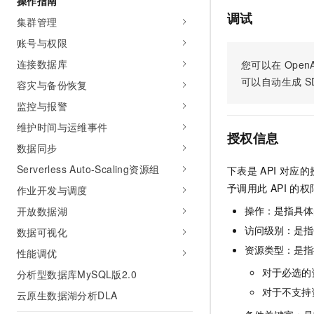
操作指南
AI 产品 免费试用
网络
安全
云开发大赛
调试
集群管理
Tableau 订阅
1亿+ 大模型 tokens 和 
可观测
入门学习赛
账号与权限
中间件
AI空中课堂在线直播课
140+云产品 免费试用
大模型服务
连接数据库
您可以在
OpenA
上云与迁云
产品新客免费试用，最长1
数据库
可以自动生成
S
容灾与备份恢复
生态解决方案
千问AI平台-Token Plan
企业出海
大模型ACA认证体验
大数据计算
监控与报警
助力企业全员 AI 认知与能
行业生态解决方案
政企业务
维护时间与运维事件
媒体服务
千问AI平台-模型体验
授权信息
开发者生态解决方案
数据同步
在线体验全尺寸、多种模态
企业服务与云通信
AI 开发和 AI 应用解决
Serverless Auto-Scaling资源组
下表是
API
对应的
Happy 系列大模型
域名与网站
予调用此
API
的权
作业开发与调度
操作：是指具体
开放数据湖
终端用户计算
访问级别：是指每
数据可视化
Serverless
大模型解决方案
资源类型：是指
性能调优
开发工具
对于必选的
分析型数据库MySQL版2.0
快速部署 Dify，高效搭建 
对于不支持
云原生数据湖分析DLA
迁移与运维管理