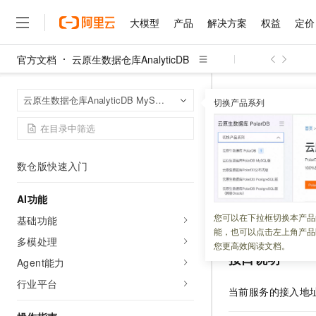
大模型
产品
解决方案
权益
定价
产品概述
产品简介
官方文档
云原生数据仓库AnalyticDB
产品计费
大模型
产品
解决方案
权益
定价
云市场
伙伴
服务
了解阿里云
精选产品
精选解决方案
普惠上云
产品定价
精选商城
成为销售伙伴
售前咨询
为什么选择阿里云
千问AI平台
动态与公告
云原生数据仓库An
首页
云原生数据仓库AnalyticDB MySQL版
了解云产品的定价详情
切换产品系列
集群管理
Modif
大模型服务平台百炼
千问办公，解锁你的工作
普惠上云 官方力荐
分销伙伴
在线服务
网站建设
什么是云计算
大
快速入门
大模型服务与应用平台
企业级Agent产品，直接
云服务器38元/年起，超
咨询伙伴
多端小程序
技术领先
ModifyD
云上成本管理
企业版、基础版及湖仓版快速入门
售后服务
千问大模型
Agency Agents：拥
官方推荐返现计划
大模型
大模型
精选产品
精选解决方案
Salesforce 国际版订阅
稳定可靠
数仓版快速入门
管理和优化成本
多元化、高性能、安全可靠
推荐新用户得奖励，单订单
销售伙伴合作计划
自助服务
更新时间：
2026-01-08
友盟天域
安全合规
人工智能与机器学习
AI
文本生成
无影云电脑
HappyHorse 打造一
云工开物
AI功能
无影生态合作计划
在线服务
观测云
分析师报告
随时随地安全接入的云上超
高校专属算力普惠，学生认
计算
互联网应用开发
修改指定集群的描
您可以在下拉框切换本产品
Qwen3.8-Max
基础功能
HOT
Salesforce On Alibaba C
工单服务
能，也可以点击左上角产品
智能体时代全能旗舰模型
Tuya 物联网平台阿里云
研究报告与白皮书
云解析DNS
快速拥有专属 OpenClaw
多模处理
Consulting Partner 合
大数据
容器
您更高效阅读文档。
免费试用
短信专区
接口说明
蓝凌 OA
Agent能力
Qwen3.7-Plus
AI 大模型销售与服务生
现代化应用
存储
天池大赛
能看、能想、能动手的多模
行业平台
云原生大数据计算服务 Max
解决方案免费试用 新老
电子合同
当前服务的接入地
面向分析的企业级SaaS模
最高领取价值200元试用
安全
网络与CDN
AI 算法大赛
Qwen3-VL-Plus
畅捷通