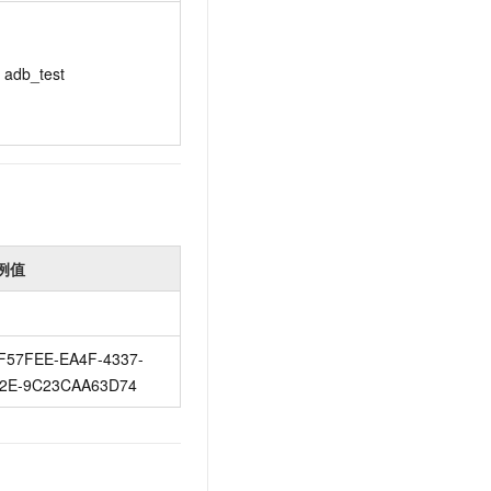
adb_test
例值
F57FEE-EA4F-4337-
2E-9C23CAA63D74