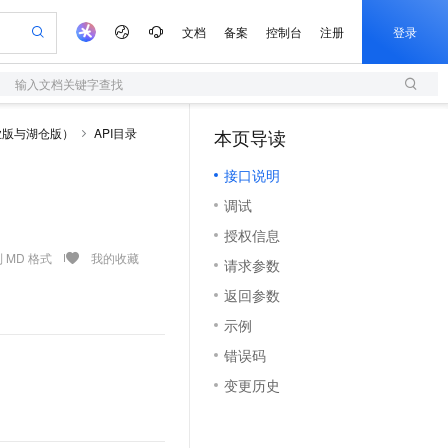
文档
备案
控制台
注册
登录
输入文档关键字查找
验
作计划
器
AI 活动
专业服务
服务伙伴合作计划
开发者社区
加入我们
服务平台百炼
阿里云 OPC 创新助力计划
业版与湖仓版）
API目录
本页导读
（1）
一站式生成采购清单，支持单品或批量购买
S
io：打造专属 AI 语音助手
S产品伙伴计划（繁花）
峰会
造的大模型服务与应用开发平台
轻量应用服务器
一句话生成原生可编辑精美 PPT 文稿
AI 生产力先锋
Al MaaS 服务伙伴赋能合作
域名
博文
Careers
至高可申请百万元
接口说明
性可伸缩的云计算服务
开启高性价比 AI 编程新体验
Qwen-Audio-3.0-Realtime 端到端实时语音角色扮演
输入一句话想法, 轻松生成专业的 PPT
先锋实践拓展 AI 生产力的边界
快速构建应用程序和网站，即刻迈出上云第一步
Token 补贴，五大权
计划
海大会
伙伴信用分合作计划
商标
问答
社会招聘
调试
益加速 OPC 成功
S
eek-V4-Pro
数字证书管理服务（原SSL证书）
一键部署幻兽帕鲁游戏服务器
飞天发布时刻
HOT
划
备案
电子书
校园招聘
授权信息
pSeek-V4-Pro
视频创作，一键激活电商全链路生产力
全托管，含MySQL、PostgreSQL、SQL Server、MariaDB多引擎
实现全站HTTPS，呈现可信的WEB访问
一键购买专属联机服务器，轻松开启游戏
所见，即是所愿
更多支持
 MD 格式
我的收藏
划
公司注册
镜像站
请求参数
视频生成
语音识别与合成
专属 QwenPaw
短信服务
漫剧工坊：一站式动画创作平台
AI 实训营
HOT
合作伙伴培训与认证
返回参数
划
上云迁移
的智能体编程平台
站生成，高效打造优质广告素材
从聊天伙伴进化为能主动干活的本地数字员工
快速生产连贯的高质量长漫剧
从基础到进阶，Agent 创客手把手教你
国内短信简单易用，安全可靠，秒级触达，全球覆盖200+国家和地区。
e-1.1-T2V
Qwen3-TTS-Flash
lScope
我要反馈
查询合作伙伴
示例
畅细腻的高质量视频
离线语音合成大模型，多语言方言自适应，低延迟高稳定
n Alibaba Cloud ISV 合作
代维服务
olarDB
建企业门户网站
大数据开发治理平台 DataWorks
10 分钟搭建微信、支付宝小程序
错误码
创新加速
ope
登录合作伙伴管理后台
我要建议
站，无忧落地极速上线
以可视化方式快速构建移动和 PC 门户网站
100%兼容MySQL、PostgreSQL，兼容Oracle，支持集中和分布式
高效部署网站，快速应用到小程序
Data Agent 驱动的一站式 Data+AI 开发治理平台
e-1.1-I2V
Cosyvoice-V3-Flash
变更历史
安全
畅自然，细节丰富
高表现力语音合成大模型，语音克隆听感自然
我要投诉
上云场景组合购
伴
边界网络安全防护产品
漫剧创作，剧本、分镜、视频高效生成
覆盖90%+业务场景，专享组合折扣价
2V
VPN
Fun-ASR