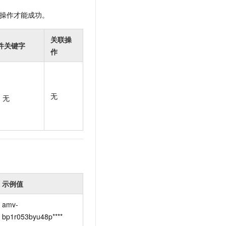
t.diy 一步搞定创意建站
构建大模型应用的安全防护体系
操作才能成功。
通过自然语言交互简化开发流程,全栈开发支持
通过阿里云安全产品对 AI 应用进行安全防护
关联操
件关键字
作
无
无
示例值
amv-
bp1r053byu48p****