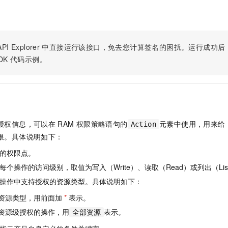
服务生态伙伴
视觉 Coding、空间感知、多模态思考等全面升级
1M上下文，专为长程任务能力而生
云工开物
企业应用
Night Plan 支持 Qwen 3.8-Max
AI 办公
NEW
Red Hat
30+ 款产品免费体验
夜间 5 折，Qwen/Meoo/TokenPlan 客户专享
AI智能应用
科研合作
ERP
堂（旗舰版）
SUSE
智能客服
AI 应用构建
大模型原生
PI Explorer
中直接运行该接口，免去您计算签名的困扰。运行成功后，OpenA
CRM
2个月
自动承接线索
DK
代码示例。
建站小程序
Qoder
大模型服务平台百炼-应用模版
OA 办公系统
HOT
NEW
面向真实软件
个人版上线、团队版降价；千问3.8-Max首发发尝鲜
丰富多元化的应用模版和解决方案
力提升
财税管理
模板建站
万有无界
大模型服务平台百炼-智能体
400电话
定制建站
的模型效果
灵活可视化地构建企业级 Agent
方案
广告营销
模板小程序
授权信息，可以在
RAM
权限策略语句的
元素中使用，用来给
Action
秒悟
人工智能平台 PAI
限。具体说明如下：
定制小程序
云端极速 AI 
新一代 AI 视频生成模型，深度适配广告营销等场景
AI Native 的算法工程平台，一站式完成建模、训练、推理服务部署
的权限点。
APP 开发
个操作的访问级别，取值为写入（Write）、读取（Read）或列出（Lis
建站系统
操作中支持授权的资源类型。具体说明如下：
资源类型，用前面加
*
表示。
AI 应用
10分钟微调：让0.6B模型媲美235B模型
多模态数据信
资源级授权的操作，用
表示。
全部资源
依托云原生高可用架构,实现Dify私有化部署
用1%尺寸在特定领域达到大模型90%以上效果