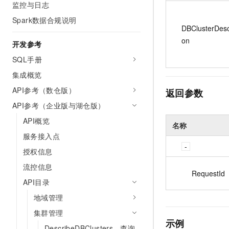
监控与日志
Spark数据合规说明
DBClusterDescr
on
开发参考
SQL手册
集成概览
API参考（数仓版）
返回参数
API参考（企业版与湖仓版）
API概览
名称
服务接入点
授权信息
流控信息
RequestId
API目录
地域管理
集群管理
示例
DescribeDBClusters - 查询