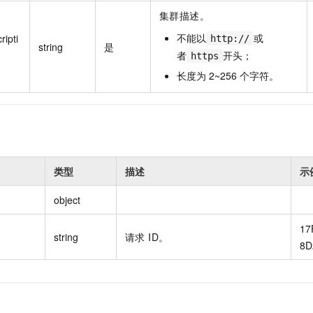
集群描述。
不能以
或
ipti
http://
string
是
者
开头；
https
长度为 2~256 个字符。
类型
描述
示
object
17
string
请求 ID。
8D