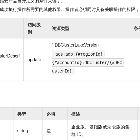
指云产品自身定义的条件关键字。
一个 AI 助手
即刻拥有 DeepSeek-R1 满血版
超强辅助，Bol
成功执行操作所需要的其他权限。操作者必须同时具备关联操作的权限，
在企业官网、通讯软件中为客户提供 AI 客服
多种方案随心选，轻松解锁专属 DeepSeek
访问级
资源类型
条
别
*
DBClusterLakeVersion
acs:adb:{#regionId}:
sterDescri
update
{#accountId}:dbcluster/{#DBCl
usterId}
类型
必填
描述
企业版、基础版或湖仓版的集
string
是
群 ID。