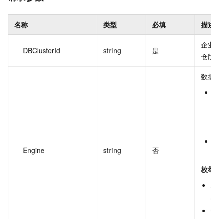
名称
类型
必填
描述
企业
DBClusterId
string
是
仓版的
数据
A
A
M
C
Engine
string
否
枚举
An
An
Cl