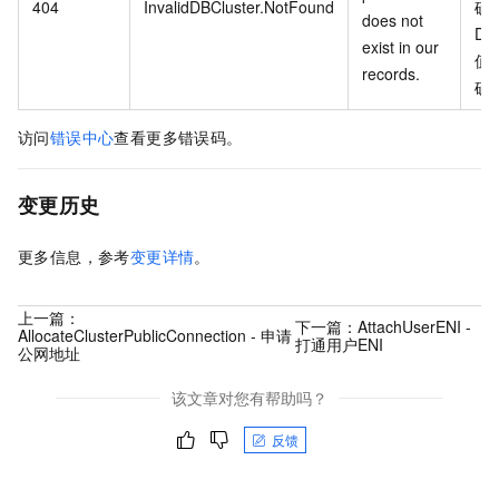
404
InvalidDBCluster.NotFound
确
does not
DBC
exist in our
值
records.
确
访问
错误中心
查看更多错误码。
变更历史
更多信息，参考
变更详情
。
上一篇：
下一篇：
AttachUserENI -
AllocateClusterPublicConnection - 申请
打通用户ENI
公网地址
该文章对您有帮助吗？
反馈