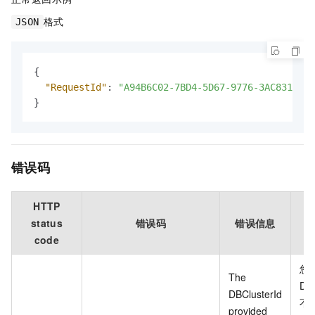
格式
JSON
{
"RequestId"
:
"A94B6C02-7BD4-5D67-9776-3AC8317E8D
}
错误码
HTTP
status
错误码
错误信息
code
您
The
DBC
DBClusterId
不
provided