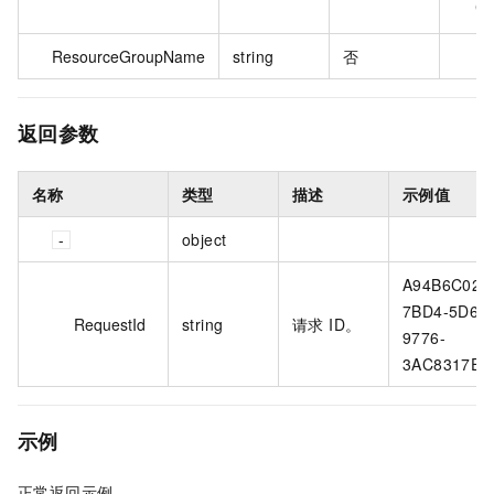
Cl
ResourceGroupName
string
否
返回参数
名称
类型
描述
示例值
object
A94B6C02-
7BD4-5D67
RequestId
string
请求 ID。
9776-
3AC8317E8
示例
正常返回示例