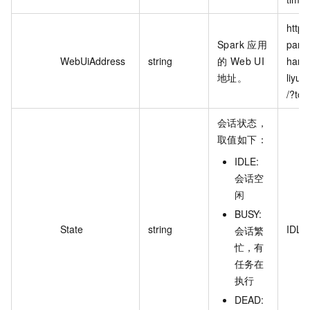
https
Spark 应用
parku
WebUiAddress
string
的 Web UI
hang
地址。
liyun
/?tok
会话状态，
取值如下：
IDLE:
会话空
闲
BUSY:
State
string
IDLE
会话繁
忙，有
任务在
执行
DEAD: