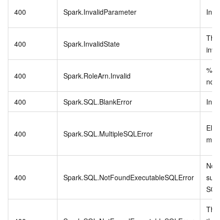
400
Spark.InvalidParameter
Inva
The 
400
Spark.InvalidState
inva
%s i
400
Spark.RoleArn.Invalid
not 
400
Spark.SQL.BlankError
Inpu
Elem
400
Spark.SQL.MultipleSQLError
more
No e
400
Spark.SQL.NotFoundExecutableSQLError
subm
SQL
The 