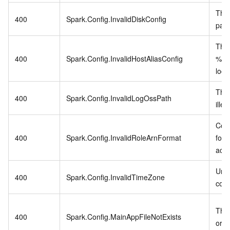
The 
400
Spark.Config.InvalidDiskConfig
para
The 
400
Spark.Config.InvalidHostAliasConfig
%s i
loca
The 
400
Spark.Config.InvalidLogOssPath
ille
Conf
400
Spark.Config.InvalidRoleArnFormat
form
acs:
Unab
400
Spark.Config.InvalidTimeZone
conf
The 
400
Spark.Config.MainAppFileNotExists
or [