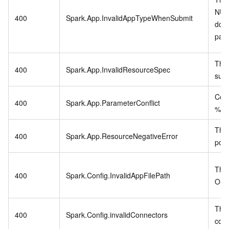
NULL
400
Spark.App.InvalidAppTypeWhenSubmit
docu
para
The 
400
Spark.App.InvalidResourceSpec
supp
Conf
400
Spark.App.ParameterConflict
%s
The
400
Spark.App.ResourceNegativeError
posi
The 
400
Spark.Config.InvalidAppFilePath
OSS 
The 
400
Spark.Config.invalidConnectors
conf