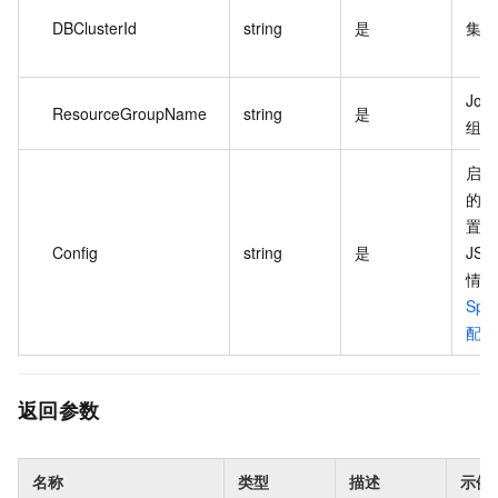
DBClusterId
string
是
集群
Jo
ResourceGroupName
string
是
组名
启动 
的具
置，
Config
string
是
JS
情请
Spa
配置
返回参数
名称
类型
描述
示例