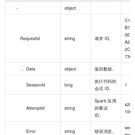
object
C179
B7D6
5ED6
RequestId
string
请求 ID。
A24B
2C8
7361
Data
object
返回数据。
执行代码的
SessionId
long
1
会话 ID。
Spark 应用
s202
AttemptId
string
的重试
1000h
ID。
sessi
Error
string
错误消息。
time 