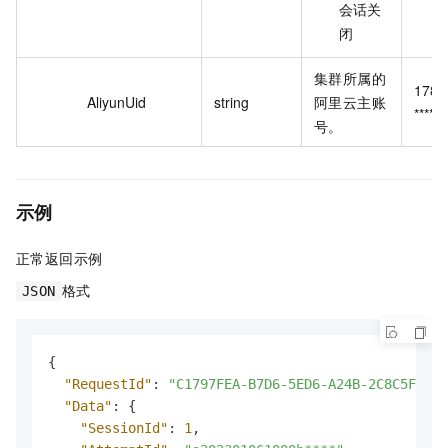
会话关
闭
集群所属的
1781
AliyunUid
string
阿里云主账
******
号。
示例
正常返回示例
格式
JSON
{
"RequestId"
:
"C1797FEA-B7D6-5ED6-A24B-2C8C5F4D73
"Data"
:
{
"SessionId"
:
1
,