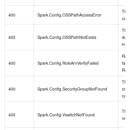
The
400
Spark.Config.OSSPathAccessError
cann
The
400
Spark.Config.OSSPathNotExists
does
insuf
Role
400
Spark.Config.RoleArnVerifyFailed
fail
Rol
The 
400
Spark.Config.SecurityGroupNotFound
conf
cann
The 
400
Spark.Config.VswitchNotFound
not 