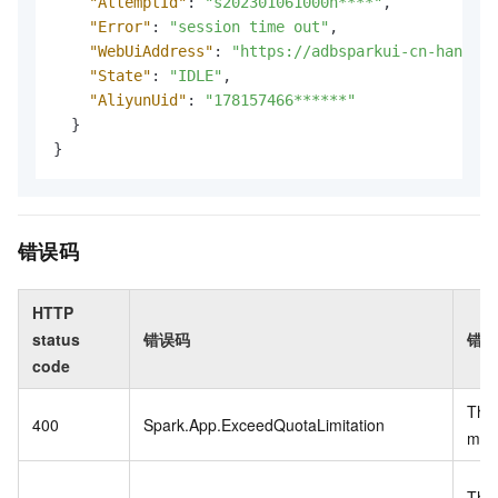
"AttemptId"
:
"s202301061000h****"
,
"Error"
:
"session time out"
,
"WebUiAddress"
:
"https://adbsparkui-cn-hangzho
"State"
:
"IDLE"
,
"AliyunUid"
:
"178157466******"
}
}
错误码
HTTP
status
错误码
错误
code
The 
400
Spark.App.ExceedQuotaLimitation
maxi
The 