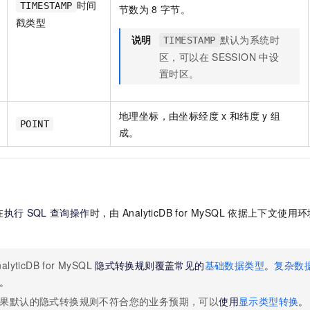
时间
TIMESTAMP
节数为
8
字节。
戳类型
说明
默认为系统时
TIMESTAMP
区，可以在
SESSION
中设
置时区。
地理坐标，由坐标经度
x
和纬度
y
组
POINT
成。
在
执行
SQL
查询操作
时，由
AnalyticDB for MySQL
依据上下文使用环
alyticDB for MySQL
隐式转换规则覆盖常见的
基础数据类型
。
复杂数
。
果默认的隐式转换规则不符合您的业务预期，可以
使用
显示类型转换
。