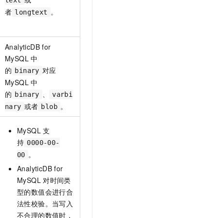
text
者
。
longtext
AnalyticDB for
MySQL
中
的
对应
binary
MySQL
中
的
、
binary
varbi
或者
。
nary
blob
MySQL
支
持
0000-00-
。
00
AnalyticDB for
MySQL
对时间类
型的数值会进行合
法性校验。当写入
不合理的数值时，