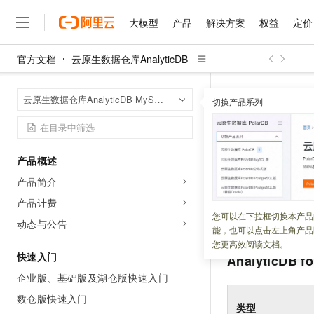
大模型
产品
解决方案
权益
定价
官方文档
云原生数据仓库AnalyticDB
大模型
产品
解决方案
权益
定价
云市场
伙伴
服务
了解阿里云
精选产品
精选解决方案
普惠上云
产品定价
精选商城
成为销售伙伴
售前咨询
为什么选择阿里云
千问AI平台
云原生数据仓库An
首页
云原生数据仓库AnalyticDB MySQL版
了解云产品的定价详情
切换产品系列
大模型服务平台百炼
千问办公，解锁你的工作
普惠上云 官方力荐
分销伙伴
在线服务
网站建设
什么是云计算
大
大模型服务与应用平台
企业级Agent产品，直接
云服务器38元/年起，超
基础数据
咨询伙伴
多端小程序
技术领先
云上成本管理
售后服务
千问大模型
Agency Agents：拥
官方推荐返现计划
大模型
大模型
精选产品
精选解决方案
Salesforce 国际版订阅
稳定可靠
产品概述
管理和优化成本
多元化、高性能、安全可靠
推荐新用户得奖励，单订单
更新时间：
2025-11-05
销售伙伴合作计划
自助服务
产品简介
友盟天域
安全合规
人工智能与机器学习
AI
文本生成
无影云电脑
HappyHorse 打造一
云工开物
本文介绍
云原生数据仓
无影生态合作计划
在线服务
产品计费
观测云
分析师报告
随时随地安全接入的云上超
高校专属算力普惠，学生认
计算
互联网应用开发
您可以在下拉框切换本产品
Qwen3.8-Max
规则。
HOT
动态与公告
Salesforce On Alibaba C
工单服务
能，也可以点击左上角产品
智能体时代全能旗舰模型
Tuya 物联网平台阿里云
研究报告与白皮书
云解析DNS
快速拥有专属 OpenClaw
Consulting Partner 合
大数据
容器
您更高效阅读文档。
免费试用
短信专区
快速入门
AnalyticDB f
蓝凌 OA
Qwen3.7-Plus
AI 大模型销售与服务生
现代化应用
存储
天池大赛
能看、能想、能动手的多模
企业版、基础版及湖仓版快速入门
云原生大数据计算服务 Max
解决方案免费试用 新老
电子合同
面向分析的企业级SaaS模
最高领取价值200元试用
数仓版快速入门
安全
网络与CDN
AI 算法大赛
Qwen3-VL-Plus
类型
畅捷通