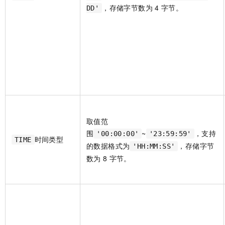
，存储字节数为
4
字节。
DD'
取值范
围
~
，支持
'00:00:00'
'23:59:59'
时间类型
TIME
的数据格式为
，存储字节
'HH:MM:SS'
数为
8
字节。