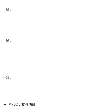
t.diy 一步搞定创意建站
构建大模型应用的安全防护体系
通过自然语言交互简化开发流程,全栈开发支持
通过阿里云安全产品对 AI 应用进行安全防护
一致。
一致。
一致。
MySQL
支持的最