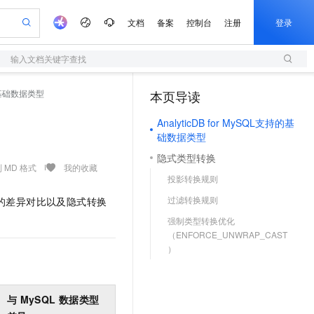
文档
备案
控制台
注册
登录
输入文档关键字查找
验
作计划
器
AI 活动
专业服务
服务伙伴合作计划
开发者社区
加入我们
服务平台百炼
阿里云 OPC 创新助力计划
基础数据类型
本页导读
（1）
一站式生成采购清单，支持单品或批量购买
S
io：打造专属 AI 语音助手
S产品伙伴计划（繁花）
峰会
造的大模型服务与应用开发平台
轻量应用服务器
一句话生成原生可编辑精美 PPT 文稿
AI 生产力先锋
Al MaaS 服务伙伴赋能合作
域名
博文
Careers
至高可申请百万元
AnalyticDB for MySQL支持的基
性可伸缩的云计算服务
开启高性价比 AI 编程新体验
Qwen-Audio-3.0-Realtime 端到端实时语音角色扮演
输入一句话想法, 轻松生成专业的 PPT
先锋实践拓展 AI 生产力的边界
快速构建应用程序和网站，即刻迈出上云第一步
Token 补贴，五大权
计划
海大会
伙伴信用分合作计划
商标
问答
社会招聘
础数据类型
益加速 OPC 成功
S
eek-V4-Pro
数字证书管理服务（原SSL证书）
一键部署幻兽帕鲁游戏服务器
飞天发布时刻
HOT
隐式类型转换
划
备案
电子书
校园招聘
pSeek-V4-Pro
视频创作，一键激活电商全链路生产力
全托管，含MySQL、PostgreSQL、SQL Server、MariaDB多引擎
实现全站HTTPS，呈现可信的WEB访问
一键购买专属联机服务器，轻松开启游戏
所见，即是所愿
 MD 格式
我的收藏
更多支持
投影转换规则
划
公司注册
镜像站
视频生成
语音识别与合成
专属 QwenPaw
短信服务
漫剧工坊：一站式动画创作平台
AI 实训营
HOT
过滤转换规则
的差异对比以及隐式转换
合作伙伴培训与认证
划
上云迁移
的智能体编程平台
站生成，高效打造优质广告素材
从聊天伙伴进化为能主动干活的本地数字员工
快速生产连贯的高质量长漫剧
从基础到进阶，Agent 创客手把手教你
国内短信简单易用，安全可靠，秒级触达，全球覆盖200+国家和地区。
e-1.1-T2V
Qwen3-TTS-Flash
lScope
强制类型转换优化
我要反馈
查询合作伙伴
畅细腻的高质量视频
离线语音合成大模型，多语言方言自适应，低延迟高稳定
n Alibaba Cloud ISV 合作
代维服务
（ENFORCE_UNWRAP_CAST
olarDB
建企业门户网站
大数据开发治理平台 DataWorks
10 分钟搭建微信、支付宝小程序
）
创新加速
ope
登录合作伙伴管理后台
我要建议
站，无忧落地极速上线
以可视化方式快速构建移动和 PC 门户网站
100%兼容MySQL、PostgreSQL，兼容Oracle，支持集中和分布式
高效部署网站，快速应用到小程序
Data Agent 驱动的一站式 Data+AI 开发治理平台
e-1.1-I2V
Cosyvoice-V3-Flash
安全
畅自然，细节丰富
高表现力语音合成大模型，语音克隆听感自然
我要投诉
上云场景组合购
伴
边界网络安全防护产品
漫剧创作，剧本、分镜、视频高效生成
覆盖90%+业务场景，专享组合折扣价
与
MySQL
数据类型
2V
VPN
Fun-ASR