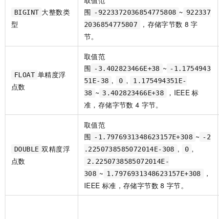
取值范
一个 AI 助手
即刻拥有 DeepSeek-R1 满血版
超强辅助，Bol
大整数类
围
~
BIGINT
-9223372036854775808
922337
在企业官网、通讯软件中为客户提供 AI 客服
多种方案随心选，轻松解锁专属 DeepSeek
型
，存储字节数
8
字
2036854775807
节。
取值范
围
~
-3.402823466E+38
-1.1754943
单精度浮
FLOAT
,
,
51E-38
0
1.175494351E-
点数
~
，IEEE
标
38
3.402823466E+38
准，存储字节数
4
字节。
取值范
围
~
-1.7976931348623157E+308
-2
双精度浮
,
,
DOUBLE
.2250738585072014E-308
0
点数
2.2250738585072014E-
~
，
308
1.7976931348623157E+308
IEEE
标准，存储字节数
8
字节。