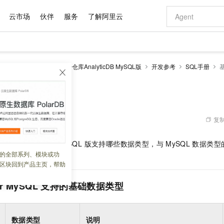
云市场
伙伴
服务
了解阿里云
AI 特惠
数据与 API
成为产品伙伴
企业增值服务
最佳实践
价格计算器
AI 场景体
基础软件
产品伙伴合
阿里云认证
市场活动
配置报价
大模型
alyticDB
云原生数据仓库AnalyticDB MySQL版
开发参考
SQL手册
自助选配和估算价格
新方式
域名与网站
睿译宝，AI翻译排版一步到位
智启 AI 普惠权益
产品生态集成认证中心
企业支持计划
云上春晚
千问官方 MaaS 平台，为开发者和 Agent 而生，新用户赠送 1 亿 + tokens 额度
云服务器 EC
Qwen Aud
AI Coding
阿里云Maa
2026 阿里云
为企业打
数据集
Windows
大模型认证
模型
NEW
NEW
交付可用成果
值低价云产品抢先购
提供智能易用的域名与建站服务
上传文档即自动完成翻译和格式还原
至高享 1亿+免费 tokens，加速 Al 应用落地
安全可靠、弹
智能编程，一键
类型
产品生态伙伴
专家技术服务
云上奥运之旅
弹性计算合作
阿里云中企出
手机三要素
宝塔 Linux
全部认证
价格优势
有专属领域专家
对象存储 OSS
GLM-5.2：长任务时代开源旗舰模型
阿里云 OPC 创新助力计划
云数据库 RD
即刻拥有 DeepS
AI 电商营销
产品生态伙伴工作台
企业增值服务台
云栖战略参考
云存储合作计
云栖大会
身份实名认证
CentOS
训练营
推动算力普惠，释放技术红利
的大模型服务
最高返9万
多领域专家智能体,一键组建 AI 虚拟交付团队
至高百万元 Token 补贴，加速一人公司成长
稳定、安全、高性价比、高性能的云存储服务
真正可用的 1M 上下文,一次完成代码全链路开发
轻松解锁专属 Dee
从图文生成到
复制
 06:18:53
云上的中国
数据库合作计
活动全景
短信
Docker
图片和
站式影视创作平台
人工智能平台 PAI
Hermes Agent，打造自进化智能体
Token Plan 模型订阅计划
Qoder
5 分钟轻松部署
AI 广告创作
企业成长
大模型
NEW
信息公告
库 AnalyticDB MySQL 版
支持哪些数据类型，与
MySQL
数据类型
看见新力量
云网络合作计
OCR 文字识别
JAVA
级电脑
证享300元代金券
可视化编排打通从文字构思到成片全链路闭环
一站式AI开发、训练和推理服务
自主进化，持久记忆，越用越聪明
Qwen3.8-Max 首发尝鲜，限时加量 10 倍，夜间低至2折
面向真实软件
图文、视频一
的全部系列、模块或功
Kimi-K3
HappyHors
NEW
魔搭 Mode
loud
服务实践
官网公告
区块回到产品主页，帮助
Kimi 最新旗舰模型，长程编程与推理利器
让文字生成流
金融模力时刻
Salesforce O
版
发票查验
全能环境
Qoder CN
Claude Code + GStack 打造工程团队
千问办公，限时限量积分加倍
云原生数据库 P
低代码高效构
AI 建站
NEW
作计划
计划
创新中心
魔搭 ModelSc
健康状态
让AI从“聊天伙伴”进化为能干活的“数字员工”
覆盖公网/内网、递归/权威、移动APP等全场景解析服务
安装技能 GStack，拥有专属 AI 工程团队
你的AI工作搭子，覆盖日常办公高频场景
基于千问大模型等，支持代码智能生成、研发智能问答
0 代码专业建
or MySQL
支持的基础数据类型
客户案例
天气预报查询
操作系统
Deepseek-v4-pro
HappyHors
态合作计划
态智能体模型
旗舰 MoE 大模型，百万上下文与顶尖推理能力
图生视频，流
Compute
同享
容器服务 Kubernetes 版 ACK
万小智 AI 建站低至 15元/月
云防火墙
AI 短剧/漫剧
快递物流查询
WordPress
成为服务伙
高校合作
式云数据仓库
点，立即开启云上创新
提供一站式管理容器应用的 K8s 服务
送.CN域名，送备案服务码
云原生的云上
AI助力短剧
GLM-5.2
Wan2.7-T
数据类型
说明
Ubuntu