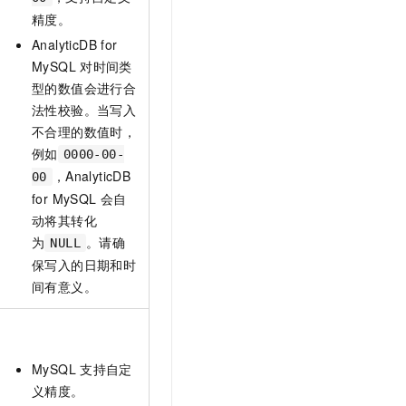
精度。
AnalyticDB for
MySQL
对时间类
型的数值会进行合
法性校验。当写入
不合理的数值时，
例如
0000-00-
，
AnalyticDB
00
for MySQL
会自
动将其转化
为
。请确
NULL
保写入的日期和时
间有意义。
MySQL
支持自定
义精度。