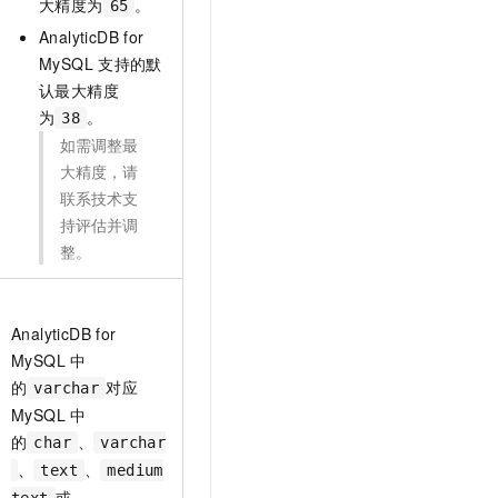
大精度为
。
65
AnalyticDB for
MySQL
支持的默
认最大精度
为
。
38
如需调整最
大精度，请
联系技术支
持评估并调
整。
AnalyticDB for
MySQL
中
的
对应
varchar
MySQL
中
的
、
char
varchar
、
、
text
medium
或