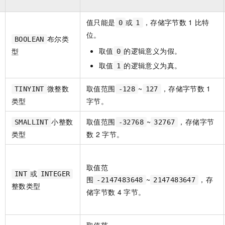
服务生态伙伴
视觉 Coding、空间感知、多模态思考等全面升级
1M上下文，专为长程任务能力而生
云工开物
企业应用
Night Plan 支持 Qwen 3.8-Max
AI 办公
NEW
Red Hat
30+ 款产品免费体验
夜间 5 折，Qwen/Meoo/TokenPlan 客户专享
AI智能应用
值只能是
或
，存储字节数
1
比特
科研合作
0
1
ERP
堂（旗舰版）
SUSE
位。
布尔类
智能客服
BOOLEAN
AI 应用构建
大模型原生
CRM
2个月
自动承接线索
取值
的逻辑意义为假。
型
0
建站小程序
Qoder
大模型服务平台百炼-应用模版
OA 办公系统
取值
的逻辑意义为真。
HOT
NEW
1
面向真实软件
个人版上线、团队版降价；千问3.8-Max首发发尝鲜
丰富多元化的应用模版和解决方案
力提升
财税管理
模板建站
微整数
取值范围
~
，存储字节数
1
TINYINT
-128
127
万有无界
大模型服务平台百炼-智能体
类型
字节。
400电话
定制建站
的模型效果
灵活可视化地构建企业级 Agent
方案
广告营销
模板小程序
小整数
取值范围
~
，存储字节
SMALLINT
-32768
32767
秒悟
人工智能平台 PAI
类型
数
2
字节。
定制小程序
云端极速 AI 
新一代 AI 视频生成模型，深度适配广告营销等场景
AI Native 的算法工程平台，一站式完成建模、训练、推理服务部署
APP 开发
取值范
或
建站系统
INT
INTEGER
围
~
，存
-2147483648
2147483647
整数类型
储字节数
4
字节。
AI 应用
10分钟微调：让0.6B模型媲美235B模型
多模态数据信
依托云原生高可用架构,实现Dify私有化部署
用1%尺寸在特定领域达到大模型90%以上效果