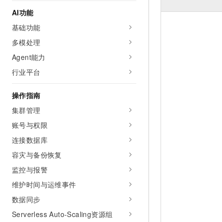
AI 产品 免费试用
网络
安全
云开发大赛
AI功能
Tableau 订阅
1亿+ 大模型 tokens 和 
基础功能
可观测
入门学习赛
中间件
AI空中课堂在线直播课
140+云产品 免费试用
多模处理
大模型服务
上云与迁云
产品新客免费试用，最长1
数据库
Agent能力
生态解决方案
千问AI平台-Token Plan
企业出海
大模型ACA认证体验
行业平台
大数据计算
助力企业全员 AI 认知与能
行业生态解决方案
政企业务
媒体服务
操作指南
千问AI平台-模型体验
开发者生态解决方案
在线体验全尺寸、多种模态
集群管理
企业服务与云通信
AI 开发和 AI 应用解决
账号与权限
Happy 系列大模型
域名与网站
连接数据库
终端用户计算
容灾与备份恢复
监控与报警
Serverless
大模型解决方案
维护时间与运维事件
开发工具
快速部署 Dify，高效搭建 
数据同步
迁移与运维管理
Serverless Auto-Scaling资源组