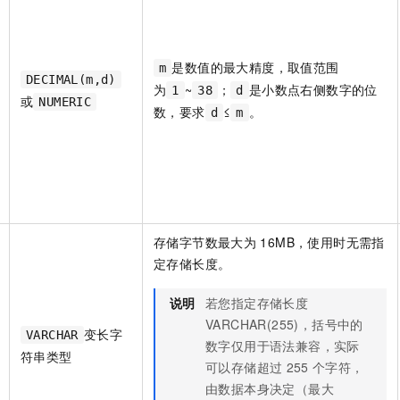
是数值的最大精度，取值范围
m
DECIMAL(m,d)
为
~
；
是小数点右侧数字的位
1
38
d
或
NUMERIC
数，要求
≤
。
d
m
存储字节数最大为
16MB，使用时无需指
定存储长度。
说明
若您指定存储长度
VARCHAR(255)，括号中的
变长字
VARCHAR
数字仅用于语法兼容，实际
符串类型
可以存储超过
255
个字符，
由数据本身决定（最大