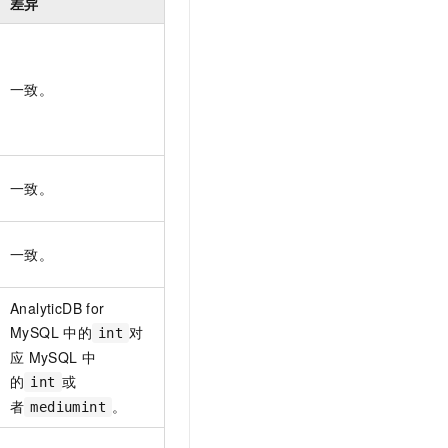
差异
文戏情感细腻自然，动作戏激烈拳拳到肉，实现更强表演能力
支持中英文自由切换，具备更强的噪声鲁棒性
云聚AI 严选权益
SSL 证书
，一键激活高效办公新体验
精选AI产品，从模型到应用全链提效
堡垒机
AI 用量加速计划
应用
一致。
防火墙
、识别商机，让客服更高效、服务更出色。
新老同享，达量后返
千问办公
主机安全
NEW
的智能体编程平台
一站式AI生产力平台
AI 应用及服务市场
一致。
伶鹊
企业级人与Agent协作平台，接入和调度多个数字员工
智能客服平台，对话机器人、对话分析、智能外呼
AI 应用
大模型服务平台百炼 - 全妙
一致。
大模型
应用创作平台
多模态内容创作工具，已接入 DeepSeek
自然语言处理
AnalyticDB for
MySQL
中的
对
int
数据标注
应
MySQL
中
机器学习
的
或
int
息提取
与 AI 智能体进行实时音视频通话
者
。
mediumint
从文本、图片、视频中提取结构化的属性信息
构建支持视频理解的 AI 音视频实时通话应用