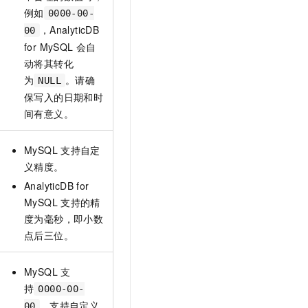
例如
0000-00-
，
AnalyticDB
00
for MySQL
会自
动将其转化
为
。请确
NULL
保写入的日期和时
间有意义。
MySQL
支持自定
义精度。
AnalyticDB for
MySQL
支持的精
度为毫秒，即小数
点后三位。
MySQL
支
持
0000-00-
，支持自定义
00