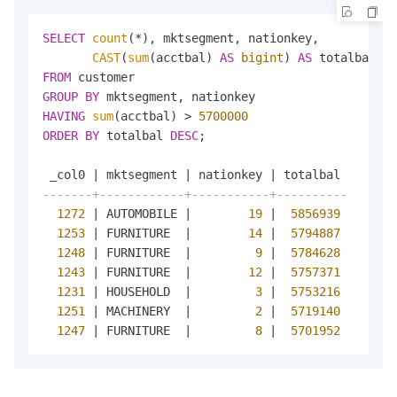
SELECT
count
(
*
), mktsegment, nationkey,

CAST
(
sum
(acctbal) 
AS
bigint
) 
AS
FROM
GROUP
BY
HAVING
sum
(acctbal) 
>
5700000
ORDER
BY
 totalbal 
DESC
;

 _col0 
|
 mktsegment 
|
 nationkey 
|
-------+------------+-----------+----------
1272
|
 AUTOMOBILE 
|
19
|
5856939
1253
|
 FURNITURE  
|
14
|
5794887
1248
|
 FURNITURE  
|
9
|
5784628
1243
|
 FURNITURE  
|
12
|
5757371
1231
|
 HOUSEHOLD  
|
3
|
5753216
1251
|
 MACHINERY  
|
2
|
5719140
1247
|
 FURNITURE  
|
8
|
5701952