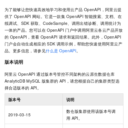
为了能够让您快速高效地学习和使用云产品
OpenAPI，阿里云提
供了
OpenAPI
网站。它是一款集
OpenAPI
智能搜索、文档、在
线调试、SDK
获取、CodeSample、调用出错诊断、调用统计为
一体的产品。您可以在
OpenAPI
门户中调用阿里云各云产品开放
的
OpenAPI，查看
OpenAPI
请求和返回结果。此外，OpenAPI
门户会自动生成相应的
SDK
调用示例，帮助您快速使用阿里云产
品。更多信息，请参见
什么是
OpenAPI
。
版本说明
阿里云
OpenAPI
通过版本号管控不同架构的
云原生数据仓库
AnalyticDB MySQL 版
集群的
API，请您根据自己的集群类型选
择合适版本的
API。
版本号
说明
数仓版
集群使用该版本号调
2019-03-15
用
API。