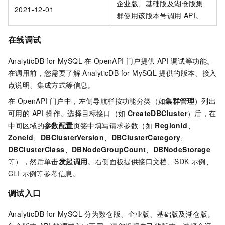
企业版、基础版及湖仓版
集
2021-12-01
群使用该版本号调用
API。
在线调试
AnalyticDB for MySQL
在
OpenAPI
门户提供
API
调试等功能。
在调用前，您需要了解
AnalyticDB for MySQL
提供的版本、接入
点说明、集成方式等信息。
在 OpenAPI 门户中，左侧导航栏按功能分类（如
集群管理
）列出
可用的 API 操作。选择目标接口（如
CreateDBCluster
）后，在
中间区域的
参数配置
页签中填写请求参数（如
RegionId
、
ZoneId
、
DBClusterVersion
、
DBClusterCategory
、
DBClusterClass
、
DBNodeGroupCount
、
DBNodeStorage
等），然后单击
发起调用
。右侧面板提供接口文档、SDK 示例、
CLI 示例等参考信息。
调试入口
AnalyticDB for MySQL
分为
数仓版
、
企业版、基础版及湖仓版
。