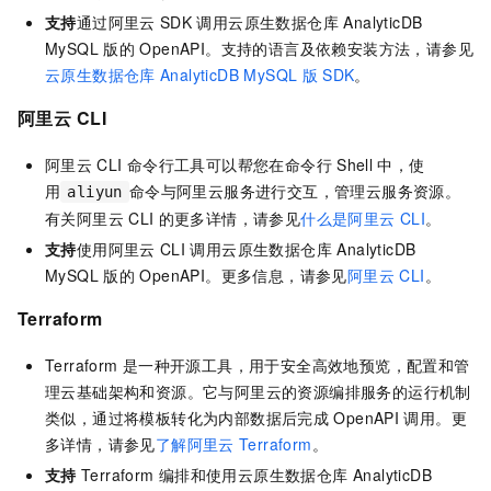
支持
通过阿里云
SDK
调用
云原生数据仓库 AnalyticDB
MySQL 版
的
OpenAPI。支持的语言及依赖安装方法，请参见
云原生数据仓库
AnalyticDB MySQL
版
SDK
。
阿里云
CLI
阿里云
CLI
命令行工具可以帮您在命令行
Shell
中，使
用
命令与阿里云服务进行交互，管理云服务资源。
aliyun
有关阿里云
CLI
的更多详情，请参见
什么是阿里云 CLI
。
支持
使用阿里云
CLI
调用
云原生数据仓库 AnalyticDB
MySQL 版
的
OpenAPI。更多信息，请参见
阿里云 CLI
。
Terraform
Terraform
是一种开源工具，用于安全高效地预览，配置和管
理云基础架构和资源。它与阿里云的资源编排服务的运行机制
类似，通过将模板转化为内部数据后完成
OpenAPI
调用。更
多详情，请参见
了解阿里云
Terraform
。
支持
Terraform
编排和使用
云原生数据仓库 AnalyticDB