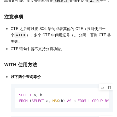
高查询性能。本文介绍如何在
查询中使用
子句。
SELECT
WITH
注意事项
CTE
之后可以接
SQL
语句或者其他的
CTE（只能使用一
个
），多个
CTE
中间用逗号（,）分隔，否则
CTE
将
WITH
失效。
CTE
语句中暂不支持分页功能。
WITH
使用方法
以下两个查询等价
SELECT
FROM
 (
SELECT
 a, 
MAX
(b) 
AS
 b 
FROM
 t 
GROUP
BY
 a)