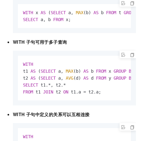
WITH
 x 
AS
 (
SELECT
 a, 
MAX
(b) 
AS
 b 
FROM
 t 
GROUP
SELECT
 a, b 
FROM
 x;                   
WITH
子句可用于多子查询
WITH
t1 
AS
 (
SELECT
 a, 
MAX
(b) 
AS
 b 
FROM
 x 
GROUP
BY
 a)
t2 
AS
 (
SELECT
 a, 
AVG
(d) 
AS
 d 
FROM
 y 
GROUP
BY
SELECT
 t1.
*
, t2.
*
FROM
 t1 
JOIN
 t2 
ON
 t1.a 
=
 t2.a;               
WITH
子句中定义的关系可以互相连接
WITH