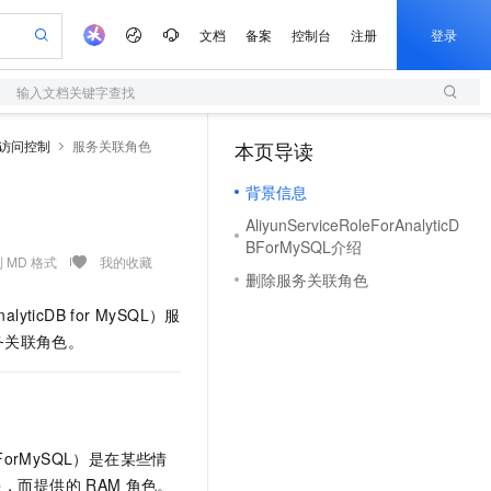
文档
备案
控制台
注册
登录
输入文档关键字查找
验
作计划
器
AI 活动
专业服务
服务伙伴合作计划
开发者社区
加入我们
服务平台百炼
阿里云 OPC 创新助力计划
行访问控制
服务关联角色
本页导读
（1）
一站式生成采购清单，支持单品或批量购买
S
可编辑精美 PPT 文稿
S产品伙伴计划（繁花）
峰会
造的大模型服务与应用开发平台
轻量应用服务器
Agency Agents：拥有专属领域专家
AI 生产力先锋
Al MaaS 服务伙伴赋能合作
域名
博文
Careers
至高可申请百万元
背景信息
性可伸缩的云计算服务
 轻松生成专业的 PPT
开启高性价比 AI 编程新体验
先锋实践拓展 AI 生产力的边界
快速构建应用程序和网站，即刻迈出上云第一步
多领域专家智能体,一键组建 AI 虚拟交付团队
Token 补贴，五大权
计划
海大会
伙伴信用分合作计划
商标
问答
社会招聘
AliyunServiceRoleForAnalyticD
益加速 OPC 成功
S
帕鲁游戏服务器
数字证书管理服务（原SSL证书）
HappyHorse 打造一站式影视创作平台
飞天发布时刻
HOT
BForMySQL介绍
划
备案
电子书
校园招聘
联机服务器，轻松开启游戏
视频创作，一键激活电商全链路生产力
全托管，含MySQL、PostgreSQL、SQL Server、MariaDB多引擎
实现全站HTTPS，呈现可信的WEB访问
所见，即是所愿
可视化编排打通从文字构思到成片全链路闭环
 MD 格式
我的收藏
更多支持
删除服务关联角色
划
公司注册
镜像站
视频生成
语音识别与合成
 智能体与工作流应用
短信服务
漫剧工坊：一站式动画创作平台
AI 实训营
nalyticDB for MySQL
）服
合作伙伴培训与认证
划
上云迁移
的智能体编程平台
站生成，高效打造优质广告素材
通过阿里云百炼高效搭建AI应用,助力高效开发
快速生产连贯的高质量长漫剧
从基础到进阶，Agent 创客手把手教你
国内短信简单易用，安全可靠，秒级触达，全球覆盖200+国家和地区。
e-1.1-T2V
Qwen3-TTS-Flash
除服务关联角色。
lScope
我要反馈
查询合作伙伴
畅细腻的高质量视频
离线语音合成大模型，多语言方言自适应，低延迟高稳定
n Alibaba Cloud ISV 合作
代维服务
olarDB
建企业门户网站
大数据开发治理平台 DataWorks
10 分钟搭建微信、支付宝小程序
创新加速
ope
登录合作伙伴管理后台
我要建议
站，无忧落地极速上线
以可视化方式快速构建移动和 PC 门户网站
100%兼容MySQL、PostgreSQL，兼容Oracle，支持集中和分布式
高效部署网站，快速应用到小程序
Data Agent 驱动的一站式 Data+AI 开发治理平台
e-1.1-I2V
Cosyvoice-V3-Flash
安全
畅自然，细节丰富
高表现力语音合成大模型，语音克隆听感自然
我要投诉
上云场景组合购
伴
cDBForMySQL）是在某些情
边界网络安全防护产品
漫剧创作，剧本、分镜、视频高效生成
覆盖90%+业务场景，专享组合折扣价
2V
VPN
Fun-ASR
限，而提供的
RAM
角色。