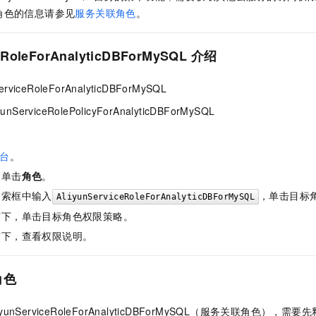
服务生态伙伴
视觉 Coding、空间感知、多模态思考等全面升级
1M上下文，专为长程任务能力而生
云工开物
企业应用
Night Plan 支持 Qwen 3.8-Max
AI 办公
NEW
角色的信息请参见
服务关联角色
。
Red Hat
30+ 款产品免费体验
夜间 5 折，Qwen/Meoo/TokenPlan 客户专享
AI智能应用
科研合作
ERP
堂（旗舰版）
SUSE
eRoleForAnalyticDBForMySQL
介绍
智能客服
AI 应用构建
大模型原生
CRM
2个月
自动承接线索
建站小程序
viceRoleForAnalyticDBForMySQL
Qoder
大模型服务平台百炼-应用模版
OA 办公系统
HOT
NEW
面向真实软件
个人版上线、团队版降价；千问3.8-Max首发发尝鲜
丰富多元化的应用模版和解决方案
erviceRolePolicyForAnalyticDBForMySQL
力提升
财税管理
模板建站
万有无界
大模型服务平台百炼-智能体
400电话
定制建站
的模型效果
灵活可视化地构建企业级 Agent
台
。
方案
广告营销
模板小程序
，单击
角色
。
秒悟
人工智能平台 PAI
定制小程序
云端极速 AI 
新一代 AI 视频生成模型，深度适配广告营销等场景
AI Native 的算法工程平台，一站式完成建模、训练、推理服务部署
搜索框中输入
，单击目标
AliyunServiceRoleForAnalyticDBForMySQL
签下，单击目标角色权限策略。
APP 开发
签下，查看权限说明。
建站系统
角色
AI 应用
10分钟微调：让0.6B模型媲美235B模型
多模态数据信
依托云原生高可用架构,实现Dify私有化部署
用1%尺寸在特定领域达到大模型90%以上效果
liyunServiceRoleForAnalyticDBForMySQL（服务关联角色