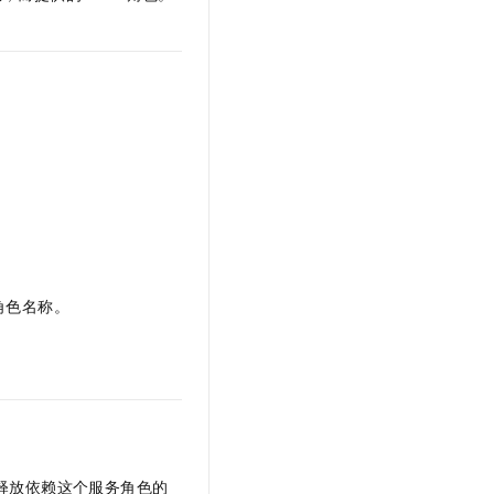
文戏情感细腻自然，动作戏激烈拳拳到肉，实现更强表演能力
支持中英文自由切换，具备更强的噪声鲁棒性
云聚AI 严选权益
SSL 证书
，一键激活高效办公新体验
精选AI产品，从模型到应用全链提效
堡垒机
AI 用量加速计划
应用
防火墙
、识别商机，让客服更高效、服务更出色。
新老同享，达量后返
千问办公
主机安全
NEW
的智能体编程平台
一站式AI生产力平台
AI 应用及服务市场
伶鹊
企业级人与Agent协作平台，接入和调度多个数字员工
智能客服平台，对话机器人、对话分析、智能外呼
AI 应用
大模型服务平台百炼 - 全妙
大模型
应用创作平台
多模态内容创作工具，已接入 DeepSeek
角色名称。
自然语言处理
数据标注
机器学习
息提取
与 AI 智能体进行实时音视频通话
从文本、图片、视频中提取结构化的属性信息
构建支持视频理解的 AI 音视频实时通话应用
），需要先释放依赖这个服务角色的