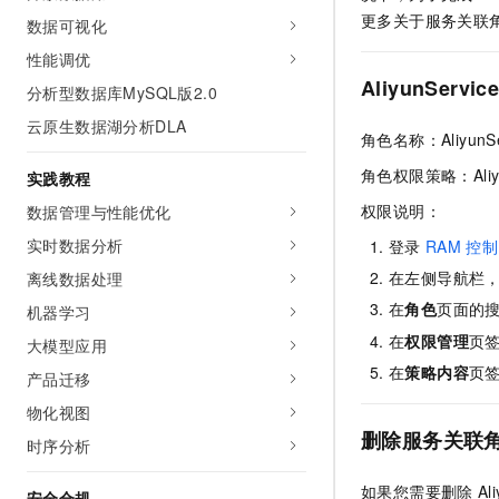
AI 产品 免费试用
网络
更多关于服务关联
安全
云开发大赛
数据可视化
Tableau 订阅
1亿+ 大模型 tokens 和 
性能调优
可观测
入门学习赛
中间件
AI空中课堂在线直播课
AliyunServic
140+云产品 免费试用
分析型数据库MySQL版2.0
大模型服务
上云与迁云
产品新客免费试用，最长1
数据库
云原生数据湖分析DLA
生态解决方案
角色名称：AliyunSer
千问AI平台-Token Plan
企业出海
大模型ACA认证体验
大数据计算
角色权限策略：AliyunS
实践教程
助力企业全员 AI 认知与能
行业生态解决方案
政企业务
媒体服务
权限说明：
数据管理与性能优化
千问AI平台-模型体验
开发者生态解决方案
在线体验全尺寸、多种模态
实时数据分析
登录
RAM
控制
企业服务与云通信
AI 开发和 AI 应用解决
在左侧导航栏
离线数据处理
Happy 系列大模型
域名与网站
在
角色
页面的
机器学习
在
权限管理
页
终端用户计算
大模型应用
在
策略内容
页
产品迁移
Serverless
大模型解决方案
物化视图
开发工具
删除服务关联
快速部署 Dify，高效搭建 
时序分析
迁移与运维管理
如果您需要删除
A
安全合规