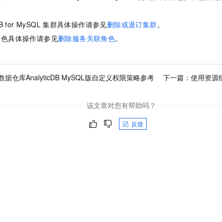
一个 AI 助手
即刻拥有 DeepSeek-R1 满血版
超强辅助，Bol
在企业官网、通讯软件中为客户提供 AI 客服
多种方案随心选，轻松解锁专属 DeepSeek
DB for MySQL
集群具体操作请参见
删除或退订集群
。
角色具体操作请参见
删除服务关联角色
。
据仓库AnalyticDB MySQL版自定义权限策略参考
下一篇：
使用资源
该文章对您有帮助吗？
反馈