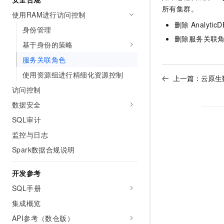
10 分钟在聊天系统中增加
所有集群。
专有云
使用RAM进行访问控制
删除
Analytic
身份管理
删除服务关联
基于身份的策略
服务关联角色
使用资源组进行精细化资源控制
上一篇：
云原生数
访问控制
数据安全
SQL审计
监控与日志
Spark数据合规说明
开发参考
SQL手册
集成概览
API参考（数仓版）