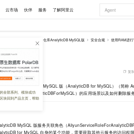
云市场
伙伴
服务
了解阿里云
AI 特惠
数据与 API
成为产品伙伴
企业增值服务
最佳实践
价格计算器
AI 场景体
基础软件
产品伙伴合
阿里云认证
市场活动
配置报价
大模型
alyticDB
云原生数据仓库AnalyticDB MySQL版
安全合规
使用RAM进
自助选配和估算价格
步到位
域名与网站
智启 AI 普惠权益
产品生态集成认证中心
企业支持计划
云上春晚
Qwen Audio：打造专属 AI 语音助手
千问官方 MaaS 平台，为开发者和 Agent 而生，新用户赠送 1 亿 + tokens 额度
云服务器 EC
一句话生成原生
AI Coding
阿里云Maa
2026 阿里云
为企业打
数据集
Windows
大模型认证
模型
NEW
NEW
格式还原
值低价云产品抢先购
提供智能易用的域名与建站服务
至高享 1亿+免费 tokens，加速 Al 应用落地
Qwen-Audio-3.0-Realtime 端到端实时语音角色扮演
安全可靠、弹
输入一句话想法,
智能编程，一键
角色
产品生态伙伴
专家技术服务
云上奥运之旅
弹性计算合作
阿里云中企出
手机三要素
宝塔 Linux
全部认证
价格优势
开源旗舰模型
对象存储 OSS
即刻拥有 DeepSeek-V4-Pro
阿里云 OPC 创新助力计划
云数据库 RD
一键部署幻兽
AI 电商营销
产品生态伙伴工作台
企业增值服务台
云栖战略参考
云存储合作计
云栖大会
身份实名认证
CentOS
训练营
推动算力普惠，释放技术红利
的大模型服务
最高返9万
真正可用的 1M 上下文,一次完成代码全链路开发
轻松解锁专属 DeepSeek-V4-Pro
至高百万元 Token 补贴，加速一人公司成长
稳定、安全、高性价比、高性能的云存储服务
一键购买专属
从图文生成到
复制
 03:02:19
云上的中国
数据库合作计
活动全景
短信
Docker
图片和
自进化智能体
人工智能平台 PAI
5 分钟轻松部署专属 QwenPaw
Token Plan 模型订阅计划
Qoder
高效搭建 AI
AI 广告创作
企业成长
大模型
NEW
HOT
信息公告
据仓库 AnalyticDB MySQL 版（AnalyticDB for MySQL）
（简称
A
看见新力量
云网络合作计
OCR 文字识别
JAVA
级电脑
越聪明
证享300元代金券
一站式AI开发、训练和推理服务
Qwen3.8-Max 首发尝鲜，限时加量 10 倍，夜间低至2折
从聊天伙伴进化为能主动干活的本地数字员工
面向真实软件
图文、视频一
的全部系列、模块或功
Kimi-K3
HappyHors
ServiceRoleForAnalyticDBForMySQL）的应用场景以及如何删
NEW
魔搭 Mode
loud
服务实践
官网公告
区块回到产品主页，帮助
Kimi 最新旗舰模型，长程编程与推理利器
让文字生成流
金融模力时刻
Salesforce O
版
发票查验
全能环境
Qoder CN
Claude Code + GStack 打造工程团队
千问办公，限时限量积分加倍
云原生数据库 P
低代码高效构
AI 建站
NEW
作计划
计划
创新中心
魔搭 ModelSc
健康状态
让AI从“聊天伙伴”进化为能干活的“数字员工”
覆盖公网/内网、递归/权威、移动APP等全场景解析服务
安装技能 GStack，拥有专属 AI 工程团队
你的AI工作搭子，覆盖日常办公高频场景
基于千问大模型等，支持代码智能生成、研发智能问答
0 代码专业建
客户案例
天气预报查询
操作系统
Deepseek-v4-pro
HappyHors
态合作计划
态智能体模型
旗舰 MoE 大模型，百万上下文与顶尖推理能力
图生视频，流
Compute
同享
容器服务 Kubernetes 版 ACK
万小智 AI 建站低至 15元/月
云防火墙
AI 短剧/漫剧
快递物流查询
WordPress
成为服务伙
高校合作
yticDB MySQL 版
服务关联角色（AliyunServiceRoleForAnalyti
式云数据仓库
点，立即开启云上创新
提供一站式管理容器应用的 K8s 服务
送.CN域名，送备案服务码
云原生的云上
AI助力短剧
GLM-5.2
Wan2.7-T
alyticDB for MySQL
自身的某个功能，需要获取其他云服务的访问权
Ubuntu