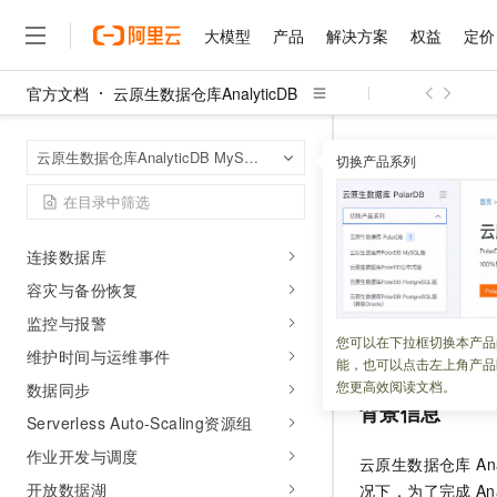
基础功能
大模型
产品
解决方案
权益
定价
多模处理
Agent能力
官方文档
云原生数据仓库AnalyticDB
行业平台
大模型
产品
解决方案
权益
定价
云市场
伙伴
服务
了解阿里云
精选产品
精选解决方案
普惠上云
产品定价
精选商城
成为销售伙伴
售前咨询
为什么选择阿里云
千问AI平台
云原生数据仓库An
首页
操作指南
云原生数据仓库AnalyticDB MySQL版
了解云产品的定价详情
切换产品系列
大模型服务平台百炼
睿译宝，AI翻译排版一
普惠上云 官方力荐
分销伙伴
在线服务
网站建设
什么是云计算
大
集群管理
大模型服务与应用平台
上传文档即自动完成翻译和
云服务器38元/年起，超
服务关联
咨询伙伴
多端小程序
技术领先
账号与权限
云上成本管理
售后服务
千问大模型
GLM-5.2：长任务时代
官方推荐返现计划
大模型
大模型
精选产品
精选解决方案
Salesforce 国际版订阅
稳定可靠
连接数据库
管理和优化成本
多元化、高性能、安全可靠
推荐新用户得奖励，单订单
更新时间：
2026-04-28
销售伙伴合作计划
自助服务
容灾与备份恢复
友盟天域
安全合规
人工智能与机器学习
AI
文本生成
无影云电脑
Hermes Agent，打造
云工开物
本文为您介绍
云原生数
无影生态合作计划
在线服务
监控与报警
观测云
分析师报告
随时随地安全接入的云上超
自主进化，持久记忆，越用
高校专属算力普惠，学生认
计算
互联网应用开发
您可以在下拉框切换本产品
Qwen3.8-Max
务关联角色（Aliyun
HOT
维护时间与运维事件
Salesforce On Alibaba C
工单服务
能，也可以点击左上角产品
智能体时代全能旗舰模型
Tuya 物联网平台阿里云
研究报告与白皮书
云解析DNS
快速拥有专属 OpenClaw
Consulting Partner 合
大数据
容器
您更高效阅读文档。
数据同步
免费试用
短信专区
背景信息
蓝凌 OA
Qwen3.7-Plus
AI 大模型销售与服务生
Serverless Auto-Scaling资源组
现代化应用
存储
天池大赛
能看、能想、能动手的多模
云原生大数据计算服务 Max
解决方案免费试用 新老
电子合同
作业开发与调度
云原生数据仓库 Anal
面向分析的企业级SaaS模
最高领取价值200元试用
安全
网络与CDN
AI 算法大赛
Qwen3-VL-Plus
开放数据湖
况下，为了完成
An
畅捷通