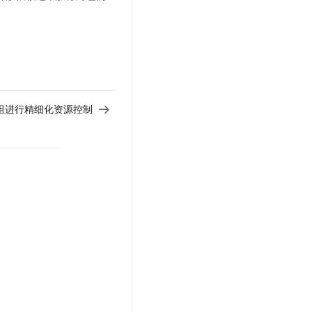
t.diy 一步搞定创意建站
构建大模型应用的安全防护体系
通过自然语言交互简化开发流程,全栈开发支持
通过阿里云安全产品对 AI 应用进行安全防护
组进行精细化资源控制