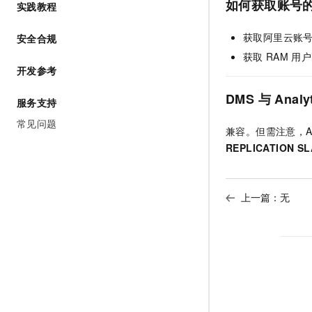
如何获取账号
实践教程
AI 产品 免费试用
网络
安全
云开发大赛
Tableau 订阅
1亿+ 大模型 tokens 和 
获取阿里云账
安全合规
可观测
入门学习赛
中间件
AI空中课堂在线直播课
140+云产品 免费试用
获取
RAM
用户
大模型服务
上云与迁云
开发参考
产品新客免费试用，最长1
数据库
生态解决方案
千问AI平台-Token Plan
企业出海
DMS
与
Analy
大模型ACA认证体验
大数据计算
服务支持
助力企业全员 AI 认知与能
行业生态解决方案
常见问题
政企业务
媒体服务
兼容。但需注意，
A
千问AI平台-模型体验
开发者生态解决方案
REPLICATION SL
在线体验全尺寸、多种模态
企业服务与云通信
AI 开发和 AI 应用解决
Happy 系列大模型
域名与网站
上一篇：无
终端用户计算
Serverless
大模型解决方案
开发工具
快速部署 Dify，高效搭建 
迁移与运维管理