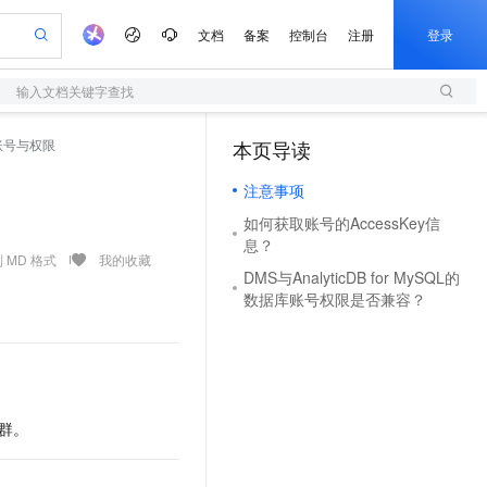
文档
备案
控制台
注册
登录
输入文档关键字查找
验
作计划
器
AI 活动
专业服务
服务伙伴合作计划
开发者社区
加入我们
服务平台百炼
阿里云 OPC 创新助力计划
账号与权限
本页导读
（1）
一站式生成采购清单，支持单品或批量购买
S
io：打造专属 AI 语音助手
S产品伙伴计划（繁花）
峰会
造的大模型服务与应用开发平台
轻量应用服务器
一句话生成原生可编辑精美 PPT 文稿
AI 生产力先锋
Al MaaS 服务伙伴赋能合作
域名
博文
Careers
至高可申请百万元
注意事项
性可伸缩的云计算服务
开启高性价比 AI 编程新体验
Qwen-Audio-3.0-Realtime 端到端实时语音角色扮演
输入一句话想法, 轻松生成专业的 PPT
先锋实践拓展 AI 生产力的边界
快速构建应用程序和网站，即刻迈出上云第一步
Token 补贴，五大权
计划
海大会
伙伴信用分合作计划
商标
问答
社会招聘
如何获取账号的AccessKey信
益加速 OPC 成功
S
eek-V4-Pro
数字证书管理服务（原SSL证书）
一键部署幻兽帕鲁游戏服务器
飞天发布时刻
HOT
息？
划
备案
电子书
校园招聘
pSeek-V4-Pro
视频创作，一键激活电商全链路生产力
全托管，含MySQL、PostgreSQL、SQL Server、MariaDB多引擎
实现全站HTTPS，呈现可信的WEB访问
一键购买专属联机服务器，轻松开启游戏
所见，即是所愿
 MD 格式
我的收藏
更多支持
DMS与AnalyticDB for MySQL的
划
公司注册
镜像站
视频生成
语音识别与合成
数据库账号权限是否兼容？
专属 QwenPaw
短信服务
漫剧工坊：一站式动画创作平台
AI 实训营
HOT
合作伙伴培训与认证
划
上云迁移
的智能体编程平台
站生成，高效打造优质广告素材
从聊天伙伴进化为能主动干活的本地数字员工
快速生产连贯的高质量长漫剧
从基础到进阶，Agent 创客手把手教你
国内短信简单易用，安全可靠，秒级触达，全球覆盖200+国家和地区。
e-1.1-T2V
Qwen3-TTS-Flash
lScope
我要反馈
查询合作伙伴
畅细腻的高质量视频
离线语音合成大模型，多语言方言自适应，低延迟高稳定
n Alibaba Cloud ISV 合作
代维服务
olarDB
建企业门户网站
大数据开发治理平台 DataWorks
10 分钟搭建微信、支付宝小程序
创新加速
ope
登录合作伙伴管理后台
我要建议
站，无忧落地极速上线
以可视化方式快速构建移动和 PC 门户网站
100%兼容MySQL、PostgreSQL，兼容Oracle，支持集中和分布式
高效部署网站，快速应用到小程序
Data Agent 驱动的一站式 Data+AI 开发治理平台
e-1.1-I2V
Cosyvoice-V3-Flash
安全
群。
畅自然，细节丰富
高表现力语音合成大模型，语音克隆听感自然
我要投诉
上云场景组合购
伴
边界网络安全防护产品
漫剧创作，剧本、分镜、视频高效生成
覆盖90%+业务场景，专享组合折扣价
2V
VPN
Fun-ASR