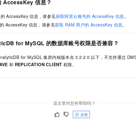
的
AccessKey
信息？
服务生态伙伴
视觉 Coding、空间感知、多模态思考等全面升级
1M上下文，专为长程任务能力而生
云工开物
企业应用
Night Plan 支持 Qwen 3.8-Max
AI 办公
NEW
Red Hat
30+ 款产品免费体验
夜间 5 折，Qwen/Meoo/TokenPlan 客户专享
AI智能应用
科研合作
号的
AccessKey
信息，请参见
获取阿里云账号的
AccessKey
信息
。
ERP
堂（旗舰版）
SUSE
智能客服
的
AccessKey
信息，请参见
获取
RAM
用户的
AccessKey
信息
。
AI 应用构建
大模型原生
CRM
2个月
自动承接线索
建站小程序
Qoder
大模型服务平台百炼-应用模版
OA 办公系统
HOT
NEW
ticDB for MySQL
的数据库账号权限是否兼容？
面向真实软件
个人版上线、团队版降价；千问3.8-Max首发发尝鲜
丰富多元化的应用模版和解决方案
力提升
财税管理
模板建站
nalyticDB for MySQL
集群内核版本在
3.2.2.0
以下，不支持通过
DM
万有无界
大模型服务平台百炼-智能体
400电话
定制建站
AVE
和
REPLICATION CLIENT
权限。
的模型效果
灵活可视化地构建企业级 Agent
方案
广告营销
模板小程序
秒悟
人工智能平台 PAI
定制小程序
云端极速 AI 
新一代 AI 视频生成模型，深度适配广告营销等场景
AI Native 的算法工程平台，一站式完成建模、训练、推理服务部署
APP 开发
该文章对您有帮助吗？
建站系统
反馈
AI 应用
10分钟微调：让0.6B模型媲美235B模型
多模态数据信
依托云原生高可用架构,实现Dify私有化部署
用1%尺寸在特定领域达到大模型90%以上效果