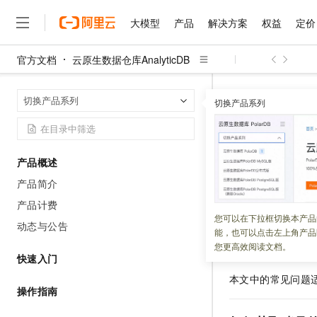
大模型
产品
解决方案
权益
定价
官方文档
云原生数据仓库AnalyticDB
大模型
产品
解决方案
权益
定价
云市场
伙伴
服务
了解阿里云
精选产品
精选解决方案
普惠上云
产品定价
精选商城
成为销售伙伴
售前咨询
为什么选择阿里云
千问AI平台
云原生数据仓库An
首页
切换产品系列
了解云产品的定价详情
切换产品系列
大模型服务平台百炼
千问办公，解锁你的工作
普惠上云 官方力荐
分销伙伴
在线服务
网站建设
什么是云计算
大
大模型服务与应用平台
企业级Agent产品，直接
云服务器38元/年起，超
账号与权
咨询伙伴
多端小程序
技术领先
云上成本管理
售后服务
千问大模型
Agency Agents：拥
官方推荐返现计划
大模型
大模型
精选产品
精选解决方案
Salesforce 国际版订阅
稳定可靠
产品概述
管理和优化成本
多元化、高性能、安全可靠
推荐新用户得奖励，单订单
更新时间：
2025-05-23
销售伙伴合作计划
自助服务
产品简介
友盟天域
安全合规
人工智能与机器学习
AI
文本生成
无影云电脑
HappyHorse 打造一
云工开物
本文介绍
Analytic
无影生态合作计划
在线服务
产品计费
观测云
分析师报告
随时随地安全接入的云上超
高校专属算力普惠，学生认
计算
互联网应用开发
您可以在下拉框切换本产品
Qwen3.8-Max
HOT
动态与公告
Salesforce On Alibaba C
工单服务
能，也可以点击左上角产品
智能体时代全能旗舰模型
Tuya 物联网平台阿里云
研究报告与白皮书
云解析DNS
快速拥有专属 OpenClaw
Consulting Partner 合
注意事项
大数据
容器
您更高效阅读文档。
免费试用
短信专区
快速入门
蓝凌 OA
Qwen3.7-Plus
AI 大模型销售与服务生
现代化应用
存储
天池大赛
本文中的常见问题
能看、能想、能动手的多模
云原生大数据计算服务 Max
解决方案免费试用 新老
电子合同
操作指南
面向分析的企业级SaaS模
最高领取价值200元试用
安全
网络与CDN
AI 算法大赛
Qwen3-VL-Plus
畅捷通