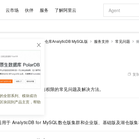
云市场
伙伴
服务
了解阿里云
AI 特惠
数据与 API
成为产品伙伴
企业增值服务
最佳实践
价格计算器
AI 场景体
基础软件
产品伙伴合
阿里云认证
市场活动
配置报价
大模型
alyticDB
云原生数据仓库AnalyticDB MySQL版
服务支持
常见问题
自助选配和估算价格
新方式
域名与网站
睿译宝，AI翻译排版一步到位
智启 AI 普惠权益
产品生态集成认证中心
企业支持计划
云上春晚
千问官方 MaaS 平台，为开发者和 Agent 而生，新用户赠送 1 亿 + tokens 额度
云服务器 EC
Qwen Aud
AI Coding
阿里云Maa
2026 阿里云
为企业打
数据集
Windows
大模型认证
模型
NEW
NEW
交付可用成果
值低价云产品抢先购
提供智能易用的域名与建站服务
上传文档即自动完成翻译和格式还原
至高享 1亿+免费 tokens，加速 Al 应用落地
安全可靠、弹
智能编程，一键
限
产品生态伙伴
专家技术服务
云上奥运之旅
弹性计算合作
阿里云中企出
手机三要素
宝塔 Linux
全部认证
价格优势
有专属领域专家
对象存储 OSS
GLM-5.2：长任务时代开源旗舰模型
阿里云 OPC 创新助力计划
云数据库 RD
即刻拥有 DeepS
AI 电商营销
产品生态伙伴工作台
企业增值服务台
云栖战略参考
云存储合作计
云栖大会
身份实名认证
CentOS
训练营
推动算力普惠，释放技术红利
的大模型服务
最高返9万
多领域专家智能体,一键组建 AI 虚拟交付团队
至高百万元 Token 补贴，加速一人公司成长
稳定、安全、高性价比、高性能的云存储服务
真正可用的 1M 上下文,一次完成代码全链路开发
轻松解锁专属 Dee
从图文生成到
复制
 02:16:39
云上的中国
数据库合作计
活动全景
短信
Docker
图片和
站式影视创作平台
人工智能平台 PAI
Hermes Agent，打造自进化智能体
Token Plan 模型订阅计划
Qoder
5 分钟轻松部署
AI 广告创作
企业成长
大模型
NEW
信息公告
DB for MySQL
中账号与权限的常见问题及解决方法。
看见新力量
云网络合作计
OCR 文字识别
JAVA
级电脑
证享300元代金券
可视化编排打通从文字构思到成片全链路闭环
一站式AI开发、训练和推理服务
自主进化，持久记忆，越用越聪明
Qwen3.8-Max 首发尝鲜，限时加量 10 倍，夜间低至2折
面向真实软件
图文、视频一
的全部系列、模块或功
Kimi-K3
HappyHors
NEW
魔搭 Mode
loud
服务实践
官网公告
区块回到产品主页，帮助
Kimi 最新旗舰模型，长程编程与推理利器
让文字生成流
金融模力时刻
Salesforce O
版
发票查验
全能环境
Qoder CN
Claude Code + GStack 打造工程团队
千问办公，限时限量积分加倍
云原生数据库 P
低代码高效构
AI 建站
NEW
作计划
计划
创新中心
魔搭 ModelSc
健康状态
让AI从“聊天伙伴”进化为能干活的“数字员工”
覆盖公网/内网、递归/权威、移动APP等全场景解析服务
安装技能 GStack，拥有专属 AI 工程团队
你的AI工作搭子，覆盖日常办公高频场景
基于千问大模型等，支持代码智能生成、研发智能问答
0 代码专业建
客户案例
天气预报查询
操作系统
Deepseek-v4-pro
HappyHors
态合作计划
适用于
AnalyticDB for MySQL
数仓版
集群和
企业版、基础版及湖仓版
集
态智能体模型
旗舰 MoE 大模型，百万上下文与顶尖推理能力
图生视频，流
Compute
同享
容器服务 Kubernetes 版 ACK
万小智 AI 建站低至 15元/月
云防火墙
AI 短剧/漫剧
快递物流查询
WordPress
成为服务伙
高校合作
式云数据仓库
点，立即开启云上创新
提供一站式管理容器应用的 K8s 服务
送.CN域名，送备案服务码
云原生的云上
AI助力短剧
GLM-5.2
Wan2.7-T
Ubuntu