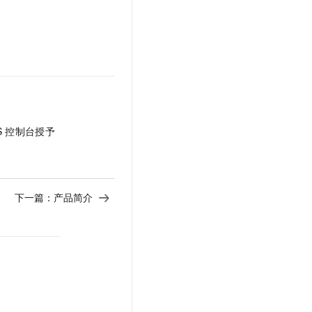
文戏情感细腻自然，动作戏激烈拳拳到肉，实现更强表演能力
支持中英文自由切换，具备更强的噪声鲁棒性
云聚AI 严选权益
SSL 证书
，一键激活高效办公新体验
精选AI产品，从模型到应用全链提效
堡垒机
AI 用量加速计划
应用
防火墙
、识别商机，让客服更高效、服务更出色。
新老同享，达量后返
千问办公
主机安全
NEW
的智能体编程平台
一站式AI生产力平台
AI 应用及服务市场
S
控制台授予
伶鹊
企业级人与Agent协作平台，接入和调度多个数字员工
智能客服平台，对话机器人、对话分析、智能外呼
AI 应用
大模型服务平台百炼 - 全妙
大模型
应用创作平台
多模态内容创作工具，已接入 DeepSeek
下一篇：
产品简介
自然语言处理
数据标注
机器学习
息提取
与 AI 智能体进行实时音视频通话
从文本、图片、视频中提取结构化的属性信息
构建支持视频理解的 AI 音视频实时通话应用