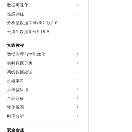
数据可视化
AI 产品 免费试用
网络
安全
云开发大赛
Tableau 订阅
1亿+ 大模型 tokens 和 
性能调优
可观测
入门学习赛
中间件
AI空中课堂在线直播课
分析型数据库MySQL版2.0
140+云产品 免费试用
大模型服务
上云与迁云
产品新客免费试用，最长1
数据库
云原生数据湖分析DLA
生态解决方案
千问AI平台-Token Plan
企业出海
大模型ACA认证体验
大数据计算
实践教程
助力企业全员 AI 认知与能
行业生态解决方案
政企业务
数据管理与性能优化
媒体服务
千问AI平台-模型体验
开发者生态解决方案
实时数据分析
在线体验全尺寸、多种模态
企业服务与云通信
AI 开发和 AI 应用解决
离线数据处理
Happy 系列大模型
域名与网站
机器学习
大模型应用
终端用户计算
产品迁移
Serverless
大模型解决方案
物化视图
开发工具
时序分析
快速部署 Dify，高效搭建 
迁移与运维管理
安全合规