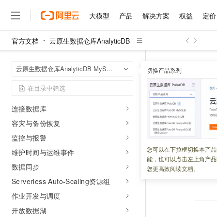
多模处理
大模型
产品
解决方案
权益
定价
Agent能力
官方文档
云原生数据仓库AnalyticDB
行业平台
大模型
产品
解决方案
权益
定价
云市场
伙伴
服务
了解阿里云
精选产品
精选解决方案
普惠上云
产品定价
精选商城
成为销售伙伴
售前咨询
为什么选择阿里云
千问AI平台
操作指南
云原生数据仓库An
首页
云原生数据仓库AnalyticDB MySQL版
了解云产品的定价详情
切换产品系列
大模型服务平台百炼
睿译宝，AI翻译排版一
普惠上云 官方力荐
分销伙伴
在线服务
网站建设
什么是云计算
大
集群管理
大模型服务与应用平台
上传文档即自动完成翻译和
云服务器38元/年起，超
服务条款
咨询伙伴
多端小程序
技术领先
账号与权限
云上成本管理
售后服务
千问大模型
GLM-5.2：长任务时代
官方推荐返现计划
大模型
大模型
连接数据库
精选产品
精选解决方案
Salesforce 国际版订阅
稳定可靠
管理和优化成本
多元化、高性能、安全可靠
推荐新用户得奖励，单订单
更新时间：
2023-07-18
销售伙伴合作计划
自助服务
容灾与备份恢复
友盟天域
安全合规
人工智能与机器学习
AI
文本生成
无影云电脑
Hermes Agent，打造
云工开物
监控与报警
本产品最新版服务
无影生态合作计划
在线服务
观测云
分析师报告
随时随地安全接入的云上超
自主进化，持久记忆，越用
高校专属算力普惠，学生认
计算
互联网应用开发
您可以在下拉框切换本产品
Qwen3.8-Max
HOT
维护时间与运维事件
Salesforce On Alibaba C
工单服务
能，也可以点击左上角产品
智能体时代全能旗舰模型
Tuya 物联网平台阿里云
研究报告与白皮书
云解析DNS
快速拥有专属 OpenClaw
数据同步
Consulting Partner 合
大数据
容器
您更高效阅读文档。
上一篇：
CLI集
免费试用
短信专区
蓝凌 OA
Qwen3.7-Plus
Serverless Auto-Scaling资源组
AI 大模型销售与服务生
现代化应用
存储
天池大赛
能看、能想、能动手的多模
云原生大数据计算服务 Max
解决方案免费试用 新老
作业开发与调度
电子合同
面向分析的企业级SaaS模
最高领取价值200元试用
安全
网络与CDN
开放数据湖
AI 算法大赛
Qwen3-VL-Plus
畅捷通