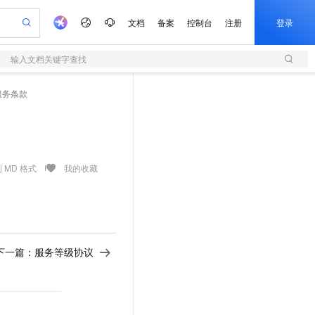
文档
备案
控制台
注册
登录
输入文档关键字查找
验
作计划
器
AI 活动
专业服务
服务伙伴合作计划
开发者社区
加入我们
服务平台百炼
阿里云 OPC 创新助力计划
服务条款
一站式生成采购清单，支持单品或批量购买
S
可编辑精美 PPT 文稿
S产品伙伴计划（繁花）
峰会
造的大模型服务与应用开发平台
轻量应用服务器
Agency Agents：拥有专属领域专家
AI 生产力先锋
Al MaaS 服务伙伴赋能合作
域名
博文
Careers
至高可申请百万元
性可伸缩的云计算服务
 轻松生成专业的 PPT
开启高性价比 AI 编程新体验
先锋实践拓展 AI 生产力的边界
快速构建应用程序和网站，即刻迈出上云第一步
多领域专家智能体,一键组建 AI 虚拟交付团队
Token 补贴，五大权
计划
海大会
伙伴信用分合作计划
商标
问答
社会招聘
益加速 OPC 成功
S
帕鲁游戏服务器
数字证书管理服务（原SSL证书）
HappyHorse 打造一站式影视创作平台
飞天发布时刻
HOT
划
备案
电子书
校园招聘
联机服务器，轻松开启游戏
视频创作，一键激活电商全链路生产力
全托管，含MySQL、PostgreSQL、SQL Server、MariaDB多引擎
实现全站HTTPS，呈现可信的WEB访问
所见，即是所愿
可视化编排打通从文字构思到成片全链路闭环
 MD 格式
我的收藏
更多支持
划
公司注册
镜像站
视频生成
语音识别与合成
 智能体与工作流应用
短信服务
漫剧工坊：一站式动画创作平台
AI 实训营
合作伙伴培训与认证
划
上云迁移
的智能体编程平台
站生成，高效打造优质广告素材
通过阿里云百炼高效搭建AI应用,助力高效开发
快速生产连贯的高质量长漫剧
从基础到进阶，Agent 创客手把手教你
国内短信简单易用，安全可靠，秒级触达，全球覆盖200+国家和地区。
e-1.1-T2V
Qwen3-TTS-Flash
lScope
我要反馈
查询合作伙伴
畅细腻的高质量视频
离线语音合成大模型，多语言方言自适应，低延迟高稳定
n Alibaba Cloud ISV 合作
代维服务
olarDB
建企业门户网站
大数据开发治理平台 DataWorks
10 分钟搭建微信、支付宝小程序
下一篇：
服务等级协议
创新加速
ope
登录合作伙伴管理后台
我要建议
站，无忧落地极速上线
以可视化方式快速构建移动和 PC 门户网站
100%兼容MySQL、PostgreSQL，兼容Oracle，支持集中和分布式
高效部署网站，快速应用到小程序
Data Agent 驱动的一站式 Data+AI 开发治理平台
e-1.1-I2V
Cosyvoice-V3-Flash
安全
畅自然，细节丰富
高表现力语音合成大模型，语音克隆听感自然
我要投诉
上云场景组合购
伴
边界网络安全防护产品
漫剧创作，剧本、分镜、视频高效生成
覆盖90%+业务场景，专享组合折扣价
2V
VPN
Fun-ASR