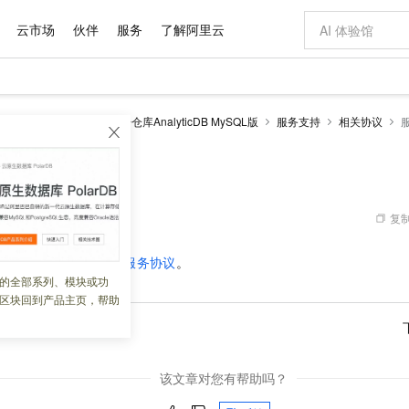
云市场
伙伴
服务
了解阿里云
AI 特惠
数据与 API
成为产品伙伴
企业增值服务
最佳实践
价格计算器
AI 场景体
基础软件
产品伙伴合
阿里云认证
市场活动
配置报价
大模型
alyticDB
云原生数据仓库AnalyticDB MySQL版
服务支持
相关协议
自助选配和估算价格
步到位
域名与网站
智启 AI 普惠权益
产品生态集成认证中心
企业支持计划
云上春晚
Qwen Audio：打造专属 AI 语音助手
千问官方 MaaS 平台，为开发者和 Agent 而生，新用户赠送 1 亿 + tokens 额度
云服务器 EC
一句话生成原生
AI Coding
阿里云Maa
2026 阿里云
为企业打
数据集
Windows
大模型认证
模型
NEW
NEW
格式还原
值低价云产品抢先购
提供智能易用的域名与建站服务
至高享 1亿+免费 tokens，加速 Al 应用落地
Qwen-Audio-3.0-Realtime 端到端实时语音角色扮演
安全可靠、弹
输入一句话想法,
智能编程，一键
产品生态伙伴
专家技术服务
云上奥运之旅
弹性计算合作
阿里云中企出
手机三要素
宝塔 Linux
全部认证
价格优势
开源旗舰模型
对象存储 OSS
即刻拥有 DeepSeek-V4-Pro
阿里云 OPC 创新助力计划
云数据库 RD
一键部署幻兽
AI 电商营销
产品生态伙伴工作台
企业增值服务台
云栖战略参考
云存储合作计
云栖大会
身份实名认证
CentOS
训练营
推动算力普惠，释放技术红利
的大模型服务
最高返9万
真正可用的 1M 上下文,一次完成代码全链路开发
轻松解锁专属 DeepSeek-V4-Pro
至高百万元 Token 补贴，加速一人公司成长
稳定、安全、高性价比、高性能的云存储服务
一键购买专属
从图文生成到
复制
 10:09:01
云上的中国
数据库合作计
活动全景
短信
Docker
图片和
自进化智能体
人工智能平台 PAI
5 分钟轻松部署专属 QwenPaw
Token Plan 模型订阅计划
Qoder
高效搭建 AI
AI 广告创作
企业成长
大模型
NEW
HOT
信息公告
协议，请参见
云数据库服务协议
。
看见新力量
云网络合作计
OCR 文字识别
JAVA
级电脑
越聪明
证享300元代金券
一站式AI开发、训练和推理服务
Qwen3.8-Max 首发尝鲜，限时加量 10 倍，夜间低至2折
从聊天伙伴进化为能主动干活的本地数字员工
面向真实软件
图文、视频一
的全部系列、模块或功
Kimi-K3
HappyHors
NEW
魔搭 Mode
loud
服务实践
官网公告
区块回到产品主页，帮助
Kimi 最新旗舰模型，长程编程与推理利器
让文字生成流
金融模力时刻
Salesforce O
版
发票查验
全能环境
Qoder CN
Claude Code + GStack 打造工程团队
千问办公，限时限量积分加倍
云原生数据库 P
低代码高效构
AI 建站
NEW
作计划
计划
成示例
创新中心
魔搭 ModelSc
健康状态
让AI从“聊天伙伴”进化为能干活的“数字员工”
覆盖公网/内网、递归/权威、移动APP等全场景解析服务
安装技能 GStack，拥有专属 AI 工程团队
你的AI工作搭子，覆盖日常办公高频场景
基于千问大模型等，支持代码智能生成、研发智能问答
0 代码专业建
客户案例
天气预报查询
操作系统
Deepseek-v4-pro
HappyHors
态合作计划
态智能体模型
旗舰 MoE 大模型，百万上下文与顶尖推理能力
图生视频，流
Compute
同享
容器服务 Kubernetes 版 ACK
万小智 AI 建站低至 15元/月
云防火墙
AI 短剧/漫剧
快递物流查询
WordPress
成为服务伙
该文章对您有帮助吗？
高校合作
式云数据仓库
点，立即开启云上创新
提供一站式管理容器应用的 K8s 服务
送.CN域名，送备案服务码
云原生的云上
AI助力短剧
GLM-5.2
Wan2.7-T
Ubuntu