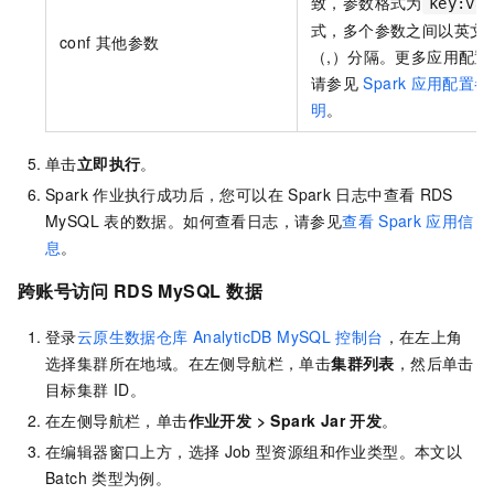
致，参数格式为
key:val
式，多个参数之间以英文
conf
其他参数
（,）分隔。更多应用配置
请参见
Spark
应用配置参
明
。
单击
立即执行
。
Spark
作业执行成功后，您可以在
Spark
日志中查看
RDS
MySQL
表的数据。如何查看日志，请参见
查看
Spark
应用信
息
。
跨账号访问
RDS MySQL
数据
登录
云原生数据仓库
AnalyticDB MySQL
控制台
，在左上角
选择集群所在地域。在左侧导航栏，单击
集群列表
，然后单击
目标集群
ID。
在左侧导航栏，单击
作业开发
>
Spark Jar 开发
。
在编辑器窗口上方，选择
Job
型资源组和作业类型。本文以
Batch
类型为例。