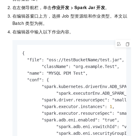
在左侧导航栏，单击
作业开发
>
Spark Jar 开发
。
在编辑器窗口上方，选择
Job
型资源组和作业类型。本文以
Batch
类型为例。
在编辑器中输入以下作业内容。
{

  "file": "oss://testBucketName/test.jar",

	"className": "org.example.Test",

  "name": "MYSQL PEM Test",

  "conf": {

        "spark.kubernetes.driverEnv.ADB_SPARK_D
	      "spark.executorEnv.ADB_SPARK_DOWNLOAD_FILES": "oss://testBucketName/folder/ApsaraDB-CA-Chain.jks",

        "spark.driver.resourceSpec": "small",

        "spark.executor.instances": 
1
,

        "spark.executor.resourceSpec": "small",
        "spark.adb.eni.enabled": "true",

	      "spark.adb.eni.vswitchId": "vsw-bp17jqw3lrrobn6y****",

	      "spark.adb.eni.securityGroupId": "sg-bp163uxgt4zandx****"
