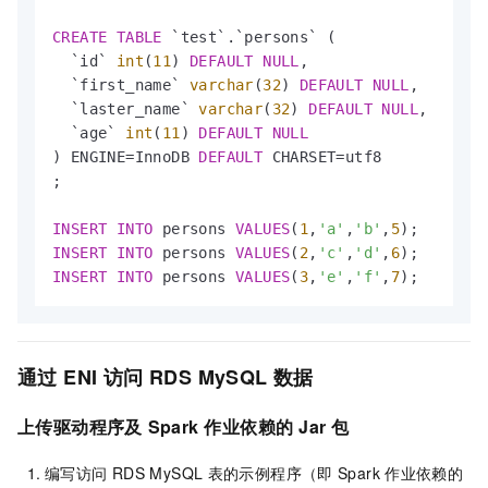
CREATE
TABLE
 `test`.`persons` (

  `id` 
int
(
11
) 
DEFAULT
NULL
,

  `first_name` 
varchar
(
32
) 
DEFAULT
NULL
,

  `laster_name` 
varchar
(
32
) 
DEFAULT
NULL
,

  `age` 
int
(
11
) 
DEFAULT
NULL
) ENGINE
=
InnoDB 
DEFAULT
 CHARSET
=
utf8

;

INSERT
INTO
 persons 
VALUES
(
1
,
'a'
,
'b'
,
5
INSERT
INTO
 persons 
VALUES
(
2
,
'c'
,
'd'
,
6
INSERT
INTO
 persons 
VALUES
(
3
,
'e'
,
'f'
,
7
);
通过
ENI
访问
RDS MySQL
数据
上传驱动程序及
Spark
作业依赖的
Jar
包
编写访问
RDS MySQL
表的示例程序（即
Spark
作业依赖的