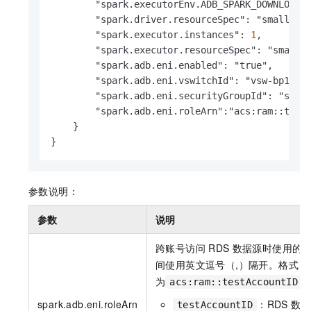
        "spark.executorEnv.ADB_SPARK_DOWNLOAD_F
        "spark.driver.resourceSpec": "small",

        "spark.executor.instances": 
1
,

        "spark.executor.resourceSpec": "small",
        "spark.adb.eni.enabled": "true",

        "spark.adb.eni.vswitchId": "vsw-bp17jqw
        "spark.adb.eni.securityGroupId": "sg-bp
        "spark.adb.eni.roleArn":"acs:ram::testA
    }

}
参数说明：
参数
说明
跨账号访问
RDS
数据源时使用的
间使用英文逗号（,）隔开。格式
为
acs:ram::testAccountID:r
spark.adb.eni.roleArn
：RDS
数据
testAccountID