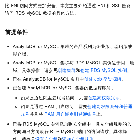
比
ENI
访问方式更加安全。本文主要介绍通过
ENI
和
SSL
链路
访问
RDS MySQL
数据的具体方法。
前提条件
AnalyticDB for MySQL
集群的产品系列为
企业版、基础版或
湖仓版
。
AnalyticDB for MySQL
集群与
RDS MySQL
实例位于同一地
域。具体操作，请参见
创建集群
和
创建
RDS MySQL
实例
。
已在
AnalyticDB for MySQL
集群中
创建
Job
型资源组
。
已创建
AnalyticDB for MySQL
集群的数据库账号。
如果是通过阿里云账号访问，只需
创建高权限账号
。
如果是通过
RAM
用户访问，需要
创建高权限账号和普通
账号
并且将
RAM
用户绑定到普通账号
上。
已将
RDS MySQL
实例添加到安全组中，且安全组规则的入
方向与出方向放行
RDS MySQL
端口的访问请求。具体操
作，请参见
设置安全组
和
添加安全组规则
。