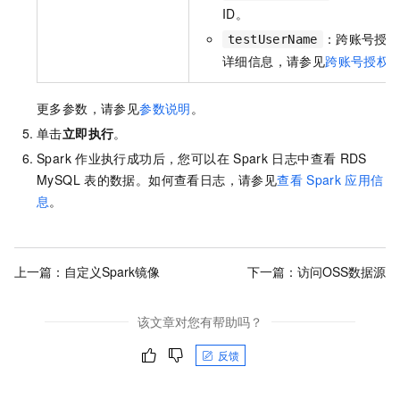
ID。
：跨账号授
testUserName
详细信息，请参见
跨账号授权
更多参数，请参见
参数说明
。
单击
立即执行
。
Spark
作业执行成功后，您可以在
Spark
日志中查看
RDS
MySQL
表的数据。如何查看日志，请参见
查看
Spark
应用信
息
。
上一篇：
自定义Spark镜像
下一篇：
访问OSS数据源
该文章对您有帮助吗？
反馈