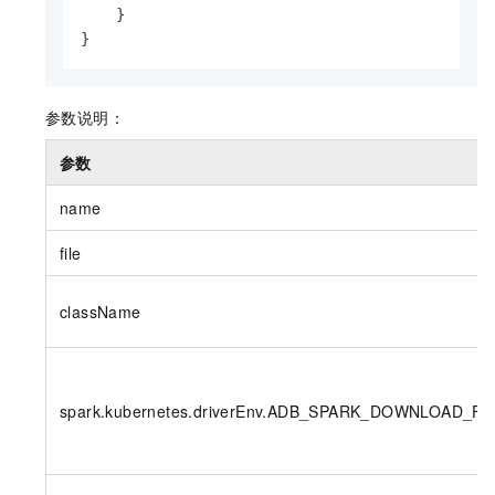
    }

参数说明：
参数
name
file
className
spark.kubernetes.driverEnv.ADB_SPARK_DOWNLOAD_FI