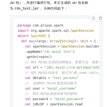
Jar
包），并进行编译打包。本文生成的
Jar
包名称
为
。示例代码如下：
rds_test.jar
package
import
 org.apache.spark.sql.
SparkSession
object
SparkRDS
{

def
main
(args: 
Array
[
String
]): 
Unit
 = {

val
 sparkSession = 
SparkSession
.builder()

    .appName(
"rds mysql test"
)

    .getOrCreate()

// RDS MySQL实例的内网地址。查看方法，请参
val
 url = 
"jdbc:mysql://rm-bp11mpql1e01***
// RDS MySQL的表名。格式为"db_name.table_nam
val
 dbtable = 
"test.persons"
//  连接RDS MySQL数据库的账号。
val
 user = 
"mysql_username"
//  RDS MySQL数据库账号的密码。
val
 password = 
"mysql_password"
val
 jdbcDF = sparkSession.read
