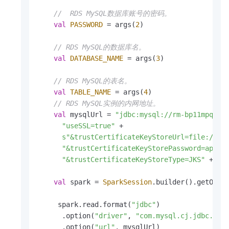
//  RDS MySQL数据库账号的密码。
val
PASSWORD
 = args(
2
)

// RDS MySQL的数据库名。
val
DATABASE_NAME
 = args(
3
)

// RDS MySQL的表名。
val
TABLE_NAME
 = args(
4
)

// RDS MySQL实例的内网地址。
val
 mysqlUrl = 
"jdbc:mysql://rm-bp11mpql1e
"useSSL=true"
 +

s"&trustCertificateKeyStoreUrl=file:///t
"&trustCertificateKeyStorePassword=apsar
"&trustCertificateKeyStoreType=JKS"
 +

val
 spark = 
SparkSession
.builder().getOrCre
     spark.read.format(
"jdbc"
)

      .option(
"driver"
, 
"com.mysql.cj.jdbc.Dri
      .option(
"url"
, mysqlUrl)
