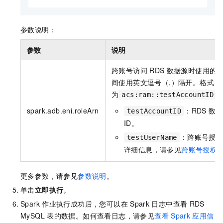
参数说明：
参数
说明
跨账号访问
RDS
数据源时使用的
间使用英文逗号（,）隔开。格式
为
acs:ram::testAccountID:r
spark.adb.eni.roleArn
：RDS
数据
testAccountID
ID。
：跨账号授
testUserName
详细信息，请参见
跨账号授权
更多参数，请参见
参数说明
。
单击
立即执行
。
Spark
作业执行成功后，您可以在
Spark
日志中查看
RDS
MySQL
表的数据。如何查看日志，请参见
查看
Spark
应用信