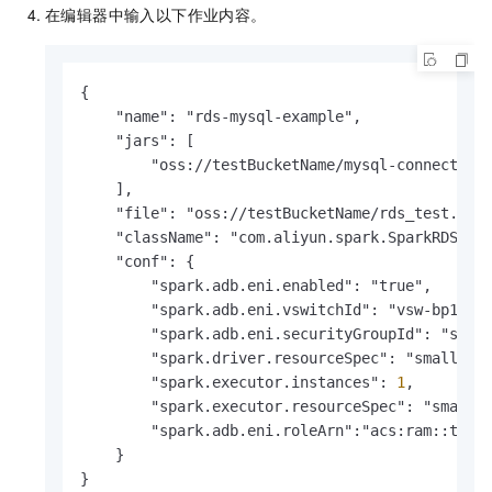
在编辑器中输入以下作业内容。
{

    "name": "rds-mysql-example",

    "jars": [

        "oss://testBucketName/mysql-connector-j
    ],

    "file": "oss://testBucketName/rds_test.jar"
    "className": "com.aliyun.spark.SparkRDS",

    "conf": {

        "spark.adb.eni.enabled": "true",

        "spark.adb.eni.vswitchId": "vsw-bp17jqw
        "spark.adb.eni.securityGroupId": "sg-bp
        "spark.driver.resourceSpec": "small",

        "spark.executor.instances": 
1
,

        "spark.executor.resourceSpec": "small"

        "spark.adb.eni.roleArn":"acs:ram::testA
    }

}