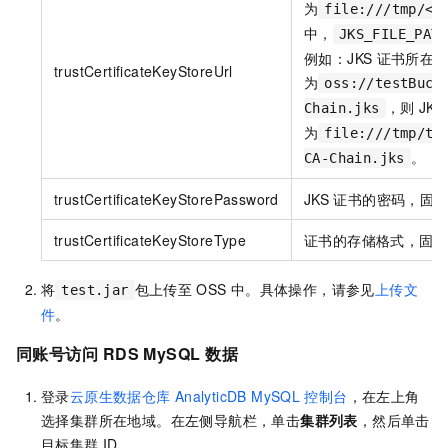
为
file:///tmp/<J
中，
JKS_FILE_PAT
例如：JKS
证书所在
trustCertificateKeyStoreUrl
为
oss://testBuck
，则
JKS
Chain.jks
为
file:///tmp/te
。
CA-Chain.jks
trustCertificateKeyStorePassword
JKS
证书的密码，固
trustCertificateKeyStoreType
证书的存储格式，固
将
包上传至
OSS
中。具体操作，请参见
上传文
test.jar
件
。
同账号访问
RDS MySQL
数据
登录
云原生数据仓库
AnalyticDB MySQL
控制台
，在左上角
选择集群所在地域。在左侧导航栏，单击
集群列表
，然后单击
目标集群
ID。