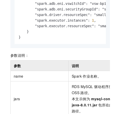
        "spark.adb.eni.vswitchId": "vsw-bp17jqw
        "spark.adb.eni.securityGroupId": "sg-bp
        "spark.driver.resourceSpec": "small",

        "spark.executor.instances": 
1
,

        "spark.executor.resourceSpec": "small"

    }

}
参数说明：
参数
说明
name
Spark
作业名称。
RDS MySQL
驱动程序所
OSS
路径。
jars
本文示例为
mysql-conne
java-8.0.11.jar
包所在的
路径。