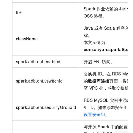
Spark
作业依赖的
Jar
包
file
OSS
路径。
Java
或者
Scala
程序入
称。
className
本文示例为
com.aliyun.spark.Spa
spark.adb.eni.enabled
开启
ENI
访问。
交换机
ID。在
RDS MyS
spark.adb.eni.vswitchId
的
数据库连接
页面，将鼠
至
VPC
处，获取交换机
RDS MySQL
实例中添加
spark.adb.eni.securityGroupId
组
ID。如未添加安全组
设置安全组
。
与开源
Spark
中的配置项