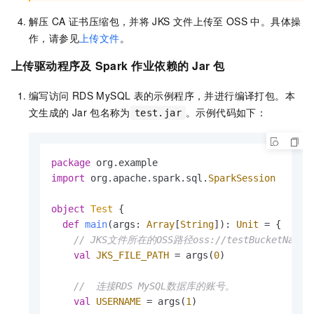
解压
CA
证书压缩包，并将
JKS
文件上传至
OSS
中。具体操
作，
请参见
上传文件
。
上传驱动程序及
Spark
作业依赖的
Jar
包
编写访问
RDS MySQL
表的示例程序，并进行编译打包。本
文生成的
Jar
包名称为
。示例代码如下：
test.jar
package
import
 org.apache.spark.sql.
SparkSession
object
Test
{

def
main
(args: 
Array
[
String
]): 
Unit
 = {

// JKS文件所在的OSS路径oss://testBucketName/fo
val
JKS_FILE_PATH
 = args(
0
)

//  连接RDS MySQL数据库的账号。
val
USERNAME
 = args(
1
)
