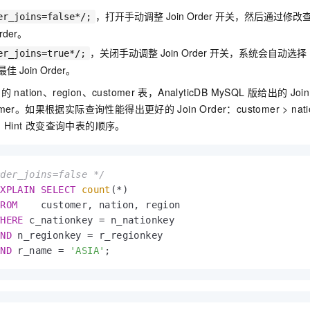
，打开手动调整
Join Order
开关，然后通过修改
er_joins=false*/;
Order。
，关闭手动调整
Join Order
开关，系统会自动选择
er_joins=true*/;
最佳
Join Order。
中的
nation、region、customer
表，
AnalyticDB MySQL
版
给出的
Join
customer。如果根据实际查询性能得出更好的
Join Order：customer > n
用
Hint
改变查询中表的顺序。
rder_joins=false */
EXPLAIN
SELECT
count
(*)

FROM
    customer, nation, region

WHERE
 c_nationkey = n_nationkey

AND
 n_regionkey = r_regionkey

AND
 r_name = 
'ASIA'
;                       