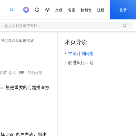
文档
备案
控制台
注册
登录
输入文档关键字查找
验
作计划
器
AI 活动
专业服务
服务伙伴合作计划
开发者社区
加入我们
服务平台百炼
阿里云 OPC 创新助力计划
常见问题以及改进措施
本页导读
（1）
一站式生成采购清单，支持单品或批量购买
S
S产品伙伴计划（繁花）
峰会
造的大模型服务与应用开发平台
Qwen Audio：打造专属 AI 语音助手
轻量应用服务器
一句话生成原生可编辑精美 PPT 文稿
AI 生产力先锋
Al MaaS 服务伙伴赋能合作
域名
博文
Careers
NEW
至高可申请百万元
常见计划问题
性可伸缩的云计算服务
开启高性价比 AI 编程新体验
Qwen-Audio-3.0-Realtime 端到端实时语音角色扮演
输入一句话想法, 轻松生成专业的 PPT
先锋实践拓展 AI 生产力的边界
快速构建应用程序和网站，即刻迈出上云第一步
Token 补贴，五大权
计划
海大会
伙伴信用分合作计划
商标
问答
社会招聘
改进执行计划
益加速 OPC 成功
S
eek-V4-Pro
数字证书管理服务（原SSL证书）
一键部署幻兽帕鲁游戏服务器
飞天发布时刻
HOT
划
备案
电子书
校园招聘
pSeek-V4-Pro
视频创作，一键激活电商全链路生产力
全托管，含MySQL、PostgreSQL、SQL Server、MariaDB多引擎
实现全站HTTPS，呈现可信的WEB访问
一键购买专属联机服务器，轻松开启游戏
所见，即是所愿
 MD 格式
我的收藏
更多支持
划
公司注册
镜像站
视频生成
语音识别与合成
专属 QwenPaw
短信服务
漫剧工坊：一站式动画创作平台
AI 实训营
HOT
行计划是重要的问题排查方
合作伙伴培训与认证
划
上云迁移
的智能体编程平台
站生成，高效打造优质广告素材
从聊天伙伴进化为能主动干活的本地数字员工
快速生产连贯的高质量长漫剧
从基础到进阶，Agent 创客手把手教你
国内短信简单易用，安全可靠，秒级触达，全球覆盖200+国家和地区。
e-1.1-T2V
Qwen3-TTS-Flash
lScope
我要反馈
查询合作伙伴
畅细腻的高质量视频
离线语音合成大模型，多语言方言自适应，低延迟高稳定
n Alibaba Cloud ISV 合作
代维服务
olarDB
建企业门户网站
大数据开发治理平台 DataWorks
10 分钟搭建微信、支付宝小程序
创新加速
ope
登录合作伙伴管理后台
我要建议
站，无忧落地极速上线
以可视化方式快速构建移动和 PC 门户网站
100%兼容MySQL、PostgreSQL，兼容Oracle，支持集中和分布式
高效部署网站，快速应用到小程序
Data Agent 驱动的一站式 Data+AI 开发治理平台
e-1.1-I2V
Cosyvoice-V3-Flash
安全
畅自然，细节丰富
高表现力语音合成大模型，语音克隆听感自然
我要投诉
上云场景组合购
伴
边界网络安全防护产品
漫剧创作，剧本、分镜、视频高效生成
覆盖90%+业务场景，专享组合折扣价
2V
VPN
Fun-ASR
选择
Join
的左右表，您也