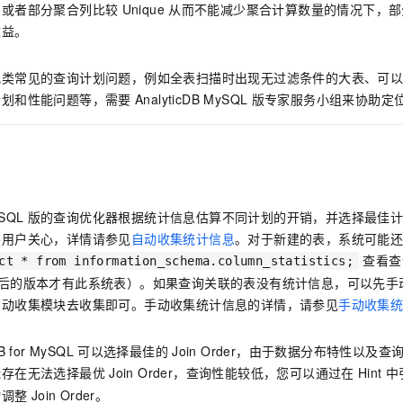
，或者部分聚合列比较
Unique
从而不能减少聚合计算数量的情况下，部
一个 AI 助手
即刻拥有 DeepSeek-R1 满血版
超强辅助，Bol
在企业官网、通讯软件中为客户提供 AI 客服
多种方案随心选，轻松解锁专属 DeepSeek
收益。
几类常见的查询计划问题，例如全表扫描时出现无过滤条件的大表、可
计划和性能问题等，需要
AnalyticDB MySQL
版
专家服务小组来协助定
ySQL
版
的查询优化器根据统计信息估算不同计划的开销，并选择最佳
要用户关心，详情请参见
自动收集统计信息
。对于新建的表，系统可能
查看查
ct * from information_schema.column_statistics;
后的版本才有此系统表）。如果查询关联的表没有统计信息，可以先手
自动收集模块去收集即可。手动收集统计信息的详情，请参见
手动收集
r
DB for MySQL
可以选择最佳的
Join Order，由于数据分布特性以
能存在无法选择最优
Join Order，查询性能较低，您可以通过在
Hint
中
动调整
Join Order。