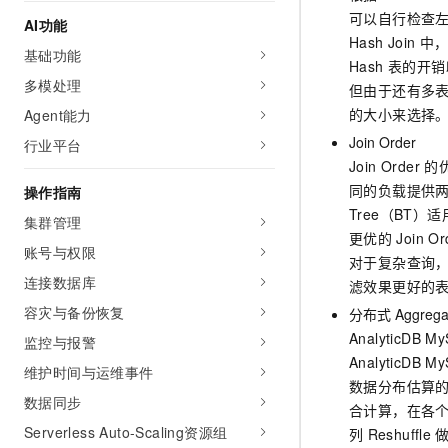
AI 产品 免费试用
网络
可以自行检查
安全
云开发大赛
AI功能
Tableau 订阅
1亿+ 大模型 tokens 和 
Hash Join
中
基础功能
可观测
入门学习赛
中间件
Hash
表的开销
AI空中课堂在线直播课
140+云产品 免费试用
多模处理
大模型服务
但由于还有多
上云与迁云
产品新客免费试用，最长1
数据库
的大小来选择
Agent能力
生态解决方案
千问AI平台-Token Plan
企业出海
大模型ACA认证体验
Join Order
行业平台
大数据计算
助力企业全员 AI 认知与能
行业生态解决方案
Join Order
的
政企业务
媒体服务
同的负载提供
操作指南
千问AI平台-模型体验
开发者生态解决方案
Tree（BT）适
在线体验全尺寸、多种模态
集群管理
企业服务与云通信
AI 开发和 AI 应用解决
更优的
Join O
账号与权限
Happy 系列大模型
对于复杂查询
域名与网站
连接数据库
滤效果更好的
终端用户计算
容灾与备份恢复
分布式
Aggrega
AnalyticDB M
监控与报警
Serverless
大模型解决方案
AnalyticDB M
维护时间与运维事件
数据分布估算
开发工具
快速部署 Dify，高效搭建 
数据同步
合计算，在各个计
迁移与运维管理
Serverless Auto-Scaling资源组
列
Reshuffle