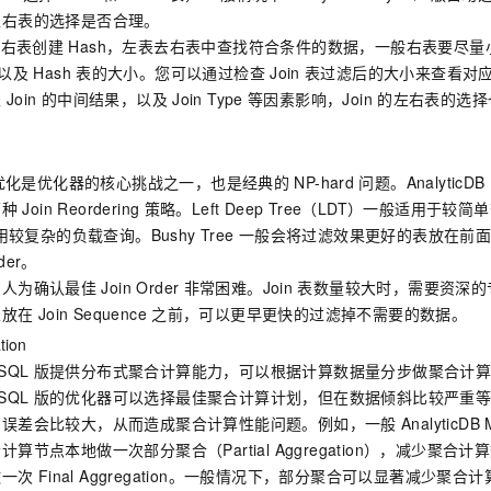
服务生态伙伴
视觉 Coding、空间感知、多模态思考等全面升级
1M上下文，专为长程任务能力而生
云工开物
企业应用
Night Plan 支持 Qwen 3.8-Max
AI 办公
NEW
左右表的选择是否合理。
Red Hat
30+ 款产品免费体验
夜间 5 折，Qwen/Meoo/TokenPlan 客户专享
AI智能应用
，右表创建
Hash，左表去右表中查找符合条件的数据，一般右表要尽
科研合作
ERP
以及
Hash
表的大小。您可以通过检查
Join
表过滤后的大小来查看对
堂（旗舰版）
SUSE
智能客服
AI 应用构建
大模型原生
表
Join
的中间结果，以及
Join Type
等因素影响，Join
的左右表的选择
CRM
2个月
自动承接线索
。
建站小程序
Qoder
大模型服务平台百炼-应用模版
OA 办公系统
HOT
NEW
面向真实软件
个人版上线、团队版降价；千问3.8-Max首发发尝鲜
丰富多元化的应用模版和解决方案
力提升
财税管理
模板建站
优化是优化器的核心挑战之一，也是经典的
NP-hard
问题。
AnalyticD
两种
Join Reordering
策略。Left Deep Tree（LDT）一般适用于较简
万有无界
大模型服务平台百炼-智能体
400电话
定制建站
用较复杂的负载查询。Bushy Tree
一般会将过滤效果更好的表放在前
的模型效果
灵活可视化地构建企业级 Agent
方案
广告营销
模板小程序
rder。
秒悟
人工智能平台 PAI
，人为确认最佳
Join Order
非常困难。Join
表数量较大时，需要资深的
定制小程序
云端极速 AI 
新一代 AI 视频生成模型，深度适配广告营销等场景
AI Native 的算法工程平台，一站式完成建模、训练、推理服务部署
表放在
Join Sequence
之前，可以更早更快的过滤掉不需要的数据。
APP 开发
tion
ySQL
版
提供分布式聚合计算能力，可以根据计算数据量分步做聚合计
建站系统
ySQL
版
的优化器可以选择最佳聚合计算计划，但在数据倾斜比较严重
的误差会比较大，从而造成聚合计算性能问题。例如，一般
AnalyticDB
AI 应用
10分钟微调：让0.6B模型媲美235B模型
多模态数据信
算节点本地做一次部分聚合（Partial Aggregation），减少聚
依托云原生高可用架构,实现Dify私有化部署
用1%尺寸在特定领域达到大模型90%以上效果
做一次
Final Aggregation。一般情况下，部分聚合可以显著减少聚