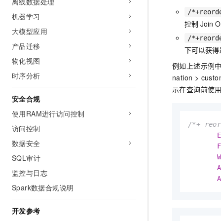
离线数据处理
/*+reord
机器学习
控制
Join 
大模型应用
/*+reord
产品迁移
下可以获得
物化视图
例如上述示例
时序分析
nation > 
示在查询前使
安全合规
使用RAM进行访问控制
/*+ reo
访问控制
数据安全
SQL审计
监控与日志
Spark数据合规说明
开发参考