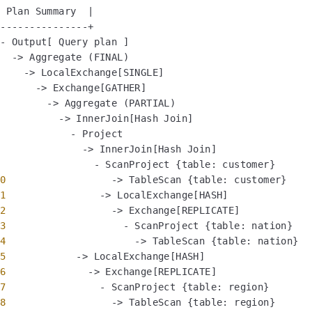
 Plan Summary  |

---------------+

- Output[ Query plan ]

2 
 -> Aggregate (FINAL)

3 
   -> LocalExchange[SINGLE]

4 
     -> Exchange[GATHER]

5 
       -> Aggregate (PARTIAL)

6 
         -> InnerJoin[Hash Join]

7 
           - Project

8 
             -> InnerJoin[Hash Join]

9 
               - ScanProject {table: customer}

10 
                 -> TableScan {table: customer}

11 
               -> LocalExchange[HASH]

12 
                 -> Exchange[REPLICATE]

13 
                   - ScanProject {table: nation}

14 
                     -> TableScan {table: nation}

15 
           -> LocalExchange[HASH]

16 
             -> Exchange[REPLICATE]

17 
               - ScanProject {table: region}

18 
                 -> TableScan {table: region}      