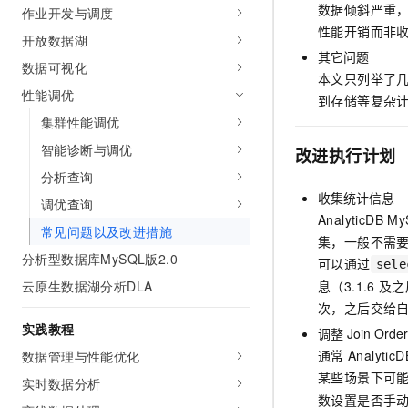
数据倾斜严重
10 分钟在聊天系统中增加
作业开发与调度
专有云
性能开销而非
开放数据湖
其它问题
数据可视化
本文只列举了
性能调优
到存储等复杂
集群性能调优
智能诊断与调优
改进执行计划
分析查询
收集统计信息
调优查询
AnalyticDB M
常见问题以及改进措施
集，一般不需
分析型数据库MySQL版2.0
可以通过
sele
云原生数据湖分析DLA
息（3.1.6
及之
次，之后交给
实践教程
调整
Join Orde
通常
Analytic
数据管理与性能优化
某些场景下可
实时数据分析
数设置是否手