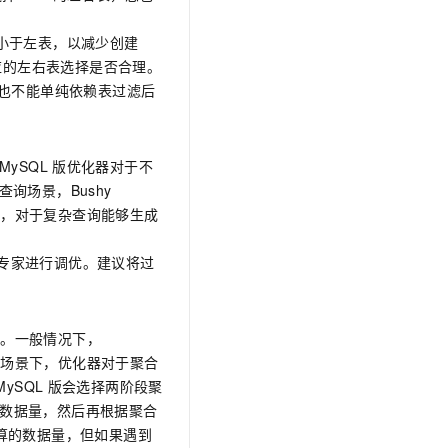
文戏情感细腻自然，动作戏激烈拳拳到肉，实现更强表演能力
支持中英文自由切换，具备更强的噪声鲁棒性
云聚AI 严选权益
SSL 证书
，一键激活高效办公新体验
精选AI产品，从模型到应用全链提效
量小于左表，以减少创建
堡垒机
应的左右表选择是否合理。
AI 用量加速计划
应用
也不能单纯依赖表过滤后
防火墙
、识别商机，让客服更高效、服务更出色。
新老同享，达量后返
千问办公
主机安全
NEW
的智能体编程平台
一站式AI生产力平台
B MySQL
版
优化器对于不
AI 应用及服务市场
单查询场景，Bushy
伶鹊
企业级人与Agent协作平台，接入和调度多个数字员工
智能客服平台，对话机器人、对话分析、智能外呼
面，对于复杂查询能够生成
AI 应用
大模型服务平台百炼 - 全妙
专家进行调优。建议将过
大模型
应用创作平台
多模态内容创作工具，已接入 DeepSeek
自然语言处理
数据标注
算。一般情况下，
等场景下，优化器对于聚合
机器学习
 MySQL
版
会选择两阶段聚
息提取
与 AI 智能体进行实时音视频通话
合计算数据量，然后再根据聚合
从文本、图片、视频中提取结构化的属性信息
构建支持视频理解的 AI 音视频实时通话应用
合计算的数据量，但如果遇到