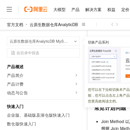
大模型
产品
解决方案
权益
定价
官方文档
云原生数据仓库AnalyticDB
大模型
产品
解决方案
权益
定价
云市场
伙伴
服务
了解阿里云
精选产品
精选解决方案
普惠上云
产品定价
精选商城
成为销售伙伴
售前咨询
为什么选择阿里云
千问AI平台
云原生数据仓库An
首页
云原生数据仓库AnalyticDB MySQL版
了解云产品的定价详情
切换产品系列
大模型服务平台百炼
千问办公，解锁你的工作
普惠上云 官方力荐
分销伙伴
在线服务
网站建设
什么是云计算
大
大模型服务与应用平台
企业级Agent产品，直接
云服务器38元/年起，超
常见问题
咨询伙伴
多端小程序
技术领先
云上成本管理
售后服务
千问大模型
Agency Agents：拥
官方推荐返现计划
大模型
大模型
精选产品
精选解决方案
Salesforce 国际版订阅
稳定可靠
产品概述
管理和优化成本
多元化、高性能、安全可靠
推荐新用户得奖励，单订单
更新时间：
2022-11-16
销售伙伴合作计划
自助服务
产品简介
友盟天域
安全合规
人工智能与机器学习
AI
文本生成
无影云电脑
HappyHorse 打造一
云工开物
由于数据分布和查
无影生态合作计划
在线服务
产品计费
观测云
分析师报告
随时随地安全接入的云上超
高校专属算力普惠，学生认
计算
互联网应用开发
您可以在下拉框切换本产品
Qwen3.8-Max
式之一。
HOT
动态与公告
Salesforce On Alibaba C
工单服务
能，也可以点击左上角产品
智能体时代全能旗舰模型
Tuya 物联网平台阿里云
研究报告与白皮书
云解析DNS
快速拥有专属 OpenClaw
Consulting Partner 合
大数据
容器
您更高效阅读文档。
免费试用
短信专区
快速入门
常见计划问题
蓝凌 OA
Qwen3.7-Plus
AI 大模型销售与服务生
现代化应用
存储
天池大赛
能看、能想、能动手的多模
企业版、基础版及湖仓版快速入门
云原生大数据计算服务 Max
解决方案免费试用 新老
电子合同
Join Method
以
面向分析的企业级SaaS模
最高领取价值200元试用
数仓版快速入门
安全
网络与CDN
AI 算法大赛
Qwen3-VL-Plus
根据
Join Met
畅捷通