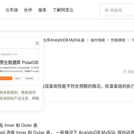
云市场
伙伴
服务
了解阿里云
AI 特惠
数据与 API
成为产品伙伴
企业增值服务
最佳实践
价格计算器
AI 场景体
基础软件
产品伙伴合
阿里云认证
市场活动
配置报价
大模型
alyticDB
云原生数据仓库AnalyticDB MySQL版
操作指南
性能调优
自助选配和估算价格
新方式
域名与网站
睿译宝，AI翻译排版一步到位
智启 AI 普惠权益
产品生态集成认证中心
企业支持计划
云上春晚
千问官方 MaaS 平台，为开发者和 Agent 而生，新用户赠送 1 亿 + tokens 额度
云服务器 EC
AI Coding
阿里云Maa
2026 阿里云
为企业打
数据集
Windows
大模型认证
模型
NEW
交付可用成果
值低价云产品抢先购
提供智能易用的域名与建站服务
上传文档即自动完成翻译和格式还原
至高享 1亿+免费 tokens，加速 Al 应用落地
安全可靠、弹
智能编程，一键
以及改进措施
产品生态伙伴
专家技术服务
云上奥运之旅
弹性计算合作
阿里云中企出
手机三要素
宝塔 Linux
全部认证
价格优势
有专属领域专家
对象存储 OSS
GLM-5.2：长任务时代开源旗舰模型
阿里云 OPC 创新助力计划
云数据库 RD
即刻拥有 DeepS
AI 电商营销
产品生态伙伴工作台
企业增值服务台
云栖战略参考
云存储合作计
云栖大会
身份实名认证
CentOS
训练营
推动算力普惠，释放技术红利
的大模型服务
最高返9万
多领域专家智能体,一键组建 AI 虚拟交付团队
至高百万元 Token 补贴，加速一人公司成长
稳定、安全、高性价比、高性能的云存储服务
真正可用的 1M 上下文,一次完成代码全链路开发
轻松解锁专属 Dee
从图文生成到
复制
 03:12:46
云上的中国
数据库合作计
活动全景
短信
Docker
图片和
站式影视创作平台
人工智能平台 PAI
Hermes Agent，打造自进化智能体
Token Plan 模型订阅计划
Qoder
5 分钟轻松部署
AI 广告创作
企业成长
大模型
NEW
信息公告
询复杂度等因素，可能出现查询性能不符合预期的情况，检查查询的执
看见新力量
云网络合作计
OCR 文字识别
JAVA
级电脑
证享300元代金券
可视化编排打通从文字构思到成片全链路闭环
一站式AI开发、训练和推理服务
自主进化，持久记忆，越用越聪明
Qwen3.8-Max 首发尝鲜，限时加量 10 倍，夜间低至2折
面向真实软件
图文、视频一
的全部系列、模块或功
Kimi-K3
HappyHors
NEW
魔搭 Mode
loud
服务实践
官网公告
区块回到产品主页，帮助
Kimi 最新旗舰模型，长程编程与推理利器
让文字生成流
金融模力时刻
Salesforce O
版
发票查验
全能环境
Qoder CN
Claude Code + GStack 打造工程团队
千问办公，限时限量积分加倍
云原生数据库 P
低代码高效构
AI 建站
NEW
作计划
计划
创新中心
魔搭 ModelSc
健康状态
让AI从“聊天伙伴”进化为能干活的“数字员工”
覆盖公网/内网、递归/权威、移动APP等全场景解析服务
安装技能 GStack，拥有专属 AI 工程团队
你的AI工作搭子，覆盖日常办公高频场景
基于千问大模型等，支持代码智能生成、研发智能问答
0 代码专业建
客户案例
天气预报查询
操作系统
Deepseek-v4-pro
HappyHors
态合作计划
态智能体模型
旗舰 MoE 大模型，百万上下文与顶尖推理能力
图生视频，流
Compute
同享
容器服务 Kubernetes 版 ACK
万小智 AI 建站低至 15元/月
云防火墙
AI 短剧/漫剧
快递物流查询
WordPress
成为服务伙
高校合作
及
Inner
和
Outer
表
式云数据仓库
点，立即开启云上创新
提供一站式管理容器应用的 K8s 服务
送.CN域名，送备案服务码
云原生的云上
AI助力短剧
GLM-5.2
Wan2.7-T
hod
选择
Inner
和
Outer
表， 一般情况下
AnalyticDB MySQL
版
自动
Ubuntu