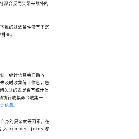
分聚合反而会带来额外的
t.diy 一步搞定创意建站
构建大模型应用的安全防护体系
通过自然语言交互简化开发流程,全栈开发支持
通过阿里云安全产品对 AI 应用进行安全防护
以下推的过滤条件没有下沉
位排查。
计划。统计信息会自动收
还未及时收集统计信息，您
询关联的表是否有统计信
动执行收集命令收集一
统计信息
。
及查询自身的复杂度等因素，在
引入
参
reorder_joins