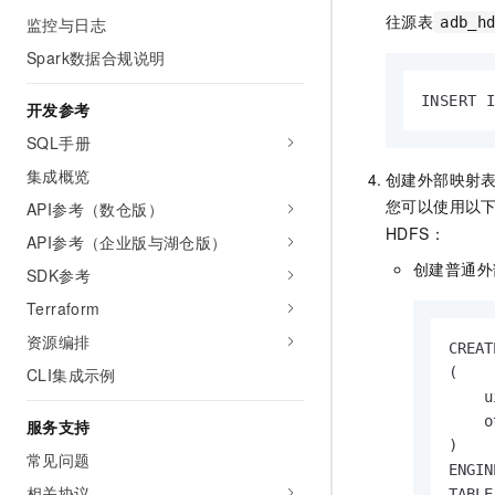
往源表
监控与日志
adb_h
Spark数据合规说明
INSERT 
开发参考
SQL手册
集成概览
创建外部映射
您可以使用以
API参考（数仓版）
HDFS：
API参考（企业版与湖仓版）
创建普通外
SDK参考
Terraform
资源编排
CREAT
CLI集成示例
(

    u
    o
服务支持
)

常见问题
ENGIN
相关协议
TABLE