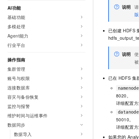
AI 产品 免费试用
网络
安全
云开发大赛
说明
请
AI功能
Tableau 订阅
1亿+ 大模型 tokens 和 
版
基础功能
可观测
入门学习赛
中间件
AI空中课堂在线直播课
140+云产品 免费试用
多模处理
大模型服务
上云与迁云
已创建
HDFS
产品新客免费试用，最长1
数据库
Agent能力
生态解决方案
hdfs_output_t
千问AI平台-Token Plan
企业出海
大模型ACA认证体验
行业平台
大数据计算
助力企业全员 AI 认知与能
行业生态解决方案
说明
使
政企业务
媒体服务
操作指南
千问AI平台-模型体验
被
开发者生态解决方案
在线体验全尺寸、多种模态
集群管理
企业服务与云通信
AI 开发和 AI 应用解决
已在
HDFS
集
账号与权限
Happy 系列大模型
域名与网站
连接数据库
namenode
终端用户计算
8020。
容灾与备份恢复
详细配置方
监控与报警
Serverless
大模型解决方案
datanode
维护时间与运维事件
50010。
开发工具
快速部署 Dify，高效搭建 
数据同步
详细配置方
迁移与运维管理
数据导入
如果您的
Analy