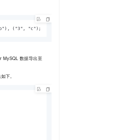
b"), ("3", "c");
or MySQL
数据导出至
法如下。