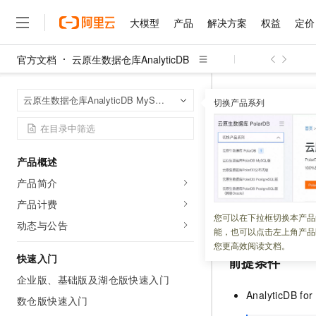
大模型
产品
解决方案
权益
定价
官方文档
云原生数据仓库AnalyticDB
大模型
产品
解决方案
权益
定价
云市场
伙伴
服务
了解阿里云
精选产品
精选解决方案
普惠上云
产品定价
精选商城
成为销售伙伴
售前咨询
为什么选择阿里云
千问AI平台
云原生数据仓库An
首页
云原生数据仓库AnalyticDB MySQL版
了解云产品的定价详情
切换产品系列
大模型服务平台百炼
睿译宝，AI翻译排版一
普惠上云 官方力荐
分销伙伴
在线服务
网站建设
什么是云计算
大
大模型服务与应用平台
上传文档即自动完成翻译和
云服务器38元/年起，超
导出至HD
咨询伙伴
多端小程序
技术领先
云上成本管理
售后服务
千问大模型
GLM-5.2：长任务时代
官方推荐返现计划
大模型
大模型
精选产品
精选解决方案
Salesforce 国际版订阅
稳定可靠
产品概述
管理和优化成本
多元化、高性能、安全可靠
推荐新用户得奖励，单订单
更新时间：
2025-04-10
销售伙伴合作计划
自助服务
产品简介
友盟天域
安全合规
人工智能与机器学习
AI
文本生成
无影云电脑
Hermes Agent，打造
云工开物
AnalyticDB for M
无影生态合作计划
在线服务
产品计费
观测云
分析师报告
随时随地安全接入的云上超
自主进化，持久记忆，越用
高校专属算力普惠，学生认
计算
互联网应用开发
您可以在下拉框切换本产品
Qwen3.8-Max
出至
HDFS。
HOT
动态与公告
Salesforce On Alibaba C
工单服务
能，也可以点击左上角产品
智能体时代全能旗舰模型
Tuya 物联网平台阿里云
研究报告与白皮书
云解析DNS
快速拥有专属 OpenClaw
Consulting Partner 合
大数据
容器
您更高效阅读文档。
免费试用
短信专区
快速入门
前提条件
蓝凌 OA
Qwen3.7-Plus
AI 大模型销售与服务生
现代化应用
存储
天池大赛
能看、能想、能动手的多模
企业版、基础版及湖仓版快速入门
云原生大数据计算服务 Max
解决方案免费试用 新老
电子合同
AnalyticDB fo
面向分析的企业级SaaS模
最高领取价值200元试用
数仓版快速入门
安全
网络与CDN
AI 算法大赛
Qwen3-VL-Plus
畅捷通