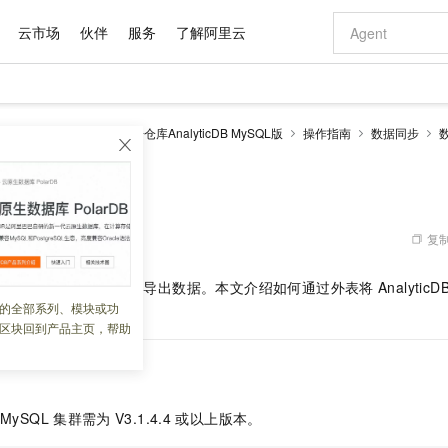
云市场
伙伴
服务
了解阿里云
AI 特惠
数据与 API
成为产品伙伴
企业增值服务
最佳实践
价格计算器
AI 场景体
基础软件
产品伙伴合
阿里云认证
市场活动
配置报价
大模型
alyticDB
云原生数据仓库AnalyticDB MySQL版
操作指南
数据同步
自助选配和估算价格
步到位
域名与网站
智启 AI 普惠权益
产品生态集成认证中心
企业支持计划
云上春晚
Qwen Audio：打造专属 AI 语音助手
千问官方 MaaS 平台，为开发者和 Agent 而生，新用户赠送 1 亿 + tokens 额度
云服务器 EC
一句话生成原生
AI Coding
阿里云Maa
2026 阿里云
为企业打
数据集
Windows
大模型认证
模型
NEW
NEW
格式还原
值低价云产品抢先购
提供智能易用的域名与建站服务
至高享 1亿+免费 tokens，加速 Al 应用落地
Qwen-Audio-3.0-Realtime 端到端实时语音角色扮演
安全可靠、弹
输入一句话想法,
智能编程，一键
FS
产品生态伙伴
专家技术服务
云上奥运之旅
弹性计算合作
阿里云中企出
手机三要素
宝塔 Linux
全部认证
价格优势
开源旗舰模型
对象存储 OSS
即刻拥有 DeepSeek-V4-Pro
阿里云 OPC 创新助力计划
云数据库 RD
一键部署幻兽
AI 电商营销
产品生态伙伴工作台
企业增值服务台
云栖战略参考
云存储合作计
云栖大会
身份实名认证
CentOS
训练营
推动算力普惠，释放技术红利
的大模型服务
最高返9万
真正可用的 1M 上下文,一次完成代码全链路开发
轻松解锁专属 DeepSeek-V4-Pro
至高百万元 Token 补贴，加速一人公司成长
稳定、安全、高性价比、高性能的云存储服务
一键购买专属
从图文生成到
复制
 05:57:57
云上的中国
数据库合作计
活动全景
短信
Docker
图片和
自进化智能体
人工智能平台 PAI
5 分钟轻松部署专属 QwenPaw
Token Plan 模型订阅计划
Qoder
高效搭建 AI
AI 广告创作
企业成长
大模型
NEW
HOT
信息公告
ySQL
支持通过外表导入导出数据。本文介绍如何通过外表将
AnalyticD
看见新力量
云网络合作计
OCR 文字识别
JAVA
级电脑
越聪明
证享300元代金券
一站式AI开发、训练和推理服务
Qwen3.8-Max 首发尝鲜，限时加量 10 倍，夜间低至2折
从聊天伙伴进化为能主动干活的本地数字员工
面向真实软件
图文、视频一
的全部系列、模块或功
Kimi-K3
HappyHors
NEW
魔搭 Mode
loud
服务实践
官网公告
区块回到产品主页，帮助
Kimi 最新旗舰模型，长程编程与推理利器
让文字生成流
金融模力时刻
Salesforce O
版
发票查验
全能环境
Qoder CN
Claude Code + GStack 打造工程团队
千问办公，限时限量积分加倍
云原生数据库 P
低代码高效构
AI 建站
NEW
作计划
计划
创新中心
魔搭 ModelSc
健康状态
让AI从“聊天伙伴”进化为能干活的“数字员工”
覆盖公网/内网、递归/权威、移动APP等全场景解析服务
安装技能 GStack，拥有专属 AI 工程团队
你的AI工作搭子，覆盖日常办公高频场景
基于千问大模型等，支持代码智能生成、研发智能问答
0 代码专业建
客户案例
天气预报查询
操作系统
Deepseek-v4-pro
HappyHors
态合作计划
态智能体模型
旗舰 MoE 大模型，百万上下文与顶尖推理能力
图生视频，流
Compute
同享
容器服务 Kubernetes 版 ACK
万小智 AI 建站低至 15元/月
云防火墙
AI 短剧/漫剧
快递物流查询
WordPress
成为服务伙
高校合作
r MySQL
集群需为
V3.1.4.4
或以上版本。
式云数据仓库
点，立即开启云上创新
提供一站式管理容器应用的 K8s 服务
送.CN域名，送备案服务码
云原生的云上
AI助力短剧
GLM-5.2
Wan2.7-T
Ubuntu