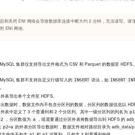
一个 AI 助手
即刻拥有 DeepSeek-R1 满血版
超强辅助，Bol
在企业官网、通讯软件中为客户提供 AI 客服
多种方案随心选，轻松解锁专属 DeepSeek
启和关闭
ENI
网络会导致数据库连接中断大约
2
分钟，无法读写。请
闭
ENI
网络。
r MySQL
集群仅支持导出文件格式为
CSV
和
Parquet
的数据至
HDF
r MySQL
集群不支持自定义行级写入的
语法，如
INSERT
INSERT IN
。
区外表导出单个文件至
HDFS。
导出数据时，数据文件内不包含分区列的数据，分区列的数据信息以
HD
区外表中定义了
3
个普通列和
2
个分区列。其中一级分区列的列名为
p1
，分区数值为
，现需要通过分区外表将数据导出到
HDFS
的
adb
p2
a
且
的外表分区导出数据时，数据文件相对路径目录为
adb_data/p
p2=a
据文件内不包含
和
这两列，只包含
3
列普通列的值。
p1
p2