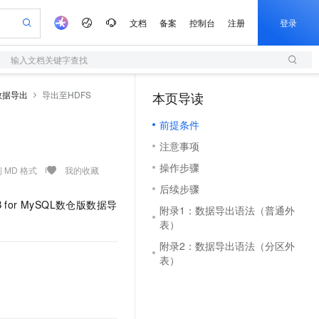
文档
备案
控制台
注册
登录
输入文档关键字查找
验
作计划
器
AI 活动
专业服务
服务伙伴合作计划
开发者社区
加入我们
服务平台百炼
阿里云 OPC 创新助力计划
数据导出
导出至HDFS
本页导读
（1）
一站式生成采购清单，支持单品或批量购买
S
可编辑精美 PPT 文稿
S产品伙伴计划（繁花）
峰会
造的大模型服务与应用开发平台
轻量应用服务器
Agency Agents：拥有专属领域专家
AI 生产力先锋
Al MaaS 服务伙伴赋能合作
域名
博文
Careers
至高可申请百万元
前提条件
性可伸缩的云计算服务
 轻松生成专业的 PPT
开启高性价比 AI 编程新体验
先锋实践拓展 AI 生产力的边界
快速构建应用程序和网站，即刻迈出上云第一步
多领域专家智能体,一键组建 AI 虚拟交付团队
Token 补贴，五大权
计划
海大会
伙伴信用分合作计划
商标
问答
社会招聘
注意事项
益加速 OPC 成功
S
帕鲁游戏服务器
数字证书管理服务（原SSL证书）
HappyHorse 打造一站式影视创作平台
飞天发布时刻
HOT
划
备案
电子书
校园招聘
操作步骤
联机服务器，轻松开启游戏
视频创作，一键激活电商全链路生产力
全托管，含MySQL、PostgreSQL、SQL Server、MariaDB多引擎
实现全站HTTPS，呈现可信的WEB访问
所见，即是所愿
可视化编排打通从文字构思到成片全链路闭环
 MD 格式
我的收藏
更多支持
划
公司注册
镜像站
后续步骤
视频生成
语音识别与合成
 智能体与工作流应用
短信服务
漫剧工坊：一站式动画创作平台
AI 实训营
B for MySQL
数仓版
数据导
合作伙伴培训与认证
附录1：数据导出语法（普通外
划
上云迁移
的智能体编程平台
站生成，高效打造优质广告素材
通过阿里云百炼高效搭建AI应用,助力高效开发
快速生产连贯的高质量长漫剧
从基础到进阶，Agent 创客手把手教你
国内短信简单易用，安全可靠，秒级触达，全球覆盖200+国家和地区。
e-1.1-T2V
Qwen3-TTS-Flash
表）
lScope
我要反馈
查询合作伙伴
畅细腻的高质量视频
离线语音合成大模型，多语言方言自适应，低延迟高稳定
n Alibaba Cloud ISV 合作
代维服务
olarDB
建企业门户网站
大数据开发治理平台 DataWorks
10 分钟搭建微信、支付宝小程序
附录2：数据导出语法（分区外
创新加速
ope
登录合作伙伴管理后台
我要建议
站，无忧落地极速上线
以可视化方式快速构建移动和 PC 门户网站
100%兼容MySQL、PostgreSQL，兼容Oracle，支持集中和分布式
高效部署网站，快速应用到小程序
Data Agent 驱动的一站式 Data+AI 开发治理平台
表）
e-1.1-I2V
Cosyvoice-V3-Flash
安全
畅自然，细节丰富
高表现力语音合成大模型，语音克隆听感自然
我要投诉
上云场景组合购
伴
边界网络安全防护产品
漫剧创作，剧本、分镜、视频高效生成
覆盖90%+业务场景，专享组合折扣价
2V
VPN
Fun-ASR