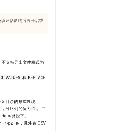
t.diy 一步搞定创意建站
构建大模型应用的安全防护体系
通过自然语言交互简化开发流程,全栈开发支持
通过阿里云安全产品对 AI 应用进行安全防护
谨慎评估影响后再开启或
S。不支持导出文件格式为
和
TO VALUES
REPLACE
FS
目录的形式展现。
，分区列的值为
。二
1
_data/
路径下。
1=1/p2=a/
，且外表
CSV