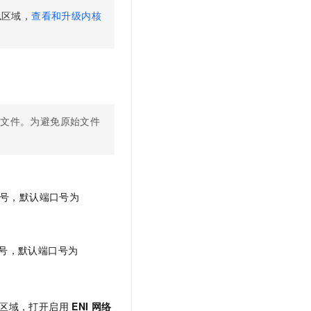
文戏情感细腻自然，动作戏激烈拳拳到肉，实现更强表演能力
支持中英文自由切换，具备更强的噪声鲁棒性
云聚AI 严选权益
SSL 证书
息
区域，
查看和升级内核
，一键激活高效办公新体验
精选AI产品，从模型到应用全链提效
堡垒机
AI 用量加速计划
应用
防火墙
、识别商机，让客服更高效、服务更出色。
新老同享，达量后返
千问办公
主机安全
NEW
的智能体编程平台
一站式AI生产力平台
始文件。为避免原始文件
AI 应用及服务市场
伶鹊
企业级人与Agent协作平台，接入和调度多个数字员工
智能客服平台，对话机器人、对话分析、智能外呼
AI 应用
大模型服务平台百炼 - 全妙
大模型
应用创作平台
多模态内容创作工具，已接入 DeepSeek
号，默认端口号为
自然语言处理
数据标注
号，默认端口号为
机器学习
息提取
与 AI 智能体进行实时音视频通话
从文本、图片、视频中提取结构化的属性信息
构建支持视频理解的 AI 音视频实时通话应用
区域，打开启用
ENI
网络