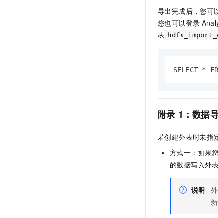
导出完成后，您可
您也可以登录
Anal
表
hdfs_import_
SELECT * F
附录
1：数据
若创建外表时未指
方式一：如果
的数据写入外
说明
外
新