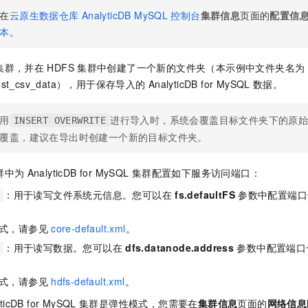
服务生态伙伴
视觉 Coding、空间感知、多模态思考等全面升级
1M上下文，专为长程任务能力而生
云工开物
企业应用
Night Plan 支持 Qwen 3.8-Max
AI 办公
NEW
在
云原生数据仓库
AnalyticDB MySQL
控制台
集群信息
页面的
配置信
Red Hat
30+ 款产品免费体验
夜间 5 折，Qwen/Meoo/TokenPlan 客户专享
AI智能应用
科研合作
本
。
ERP
堂（旗舰版）
SUSE
智能客服
AI 应用构建
大模型原生
CRM
集群，并在
HDFS
集群中创建了一个新的文件夹（本示例中文件夹名为
2个月
自动承接线索
建站小程序
est_csv_data
），用于保存导入的
AnalyticDB for MySQL
数据。
Qoder
大模型服务平台百炼-应用模版
OA 办公系统
HOT
NEW
面向真实软件
个人版上线、团队版降价；千问3.8-Max首发发尝鲜
丰富多元化的应用模版和解决方案
力提升
财税管理
模板建站
用
进行导入时，系统会覆盖目标文件夹下的原
INSERT OVERWRITE
万有无界
大模型服务平台百炼-智能体
覆盖，建议在导出时创建一个新的目标文件夹。
400电话
定制建站
的模型效果
灵活可视化地构建企业级 Agent
方案
广告营销
模板小程序
群中为
AnalyticDB for MySQL
集群配置如下服务访问端口：
秒悟
人工智能平台 PAI
定制小程序
云端极速 AI 
新一代 AI 视频生成模型，深度适配广告营销等场景
AI Native 的算法工程平台，一站式完成建模、训练、推理服务部署
：用于读写文件系统元信息。您可以在
fs.defaultFS
参数中配置端口
APP 开发
式，请参见
core-default.xml
。
建站系统
：用于读写数据。您可以在
dfs.datanode.address
参数中配置端口
AI 应用
10分钟微调：让0.6B模型媲美235B模型
多模态数据信
式，请参见
hdfs-default.xml
。
依托云原生高可用架构,实现Dify私有化部署
用1%尺寸在特定领域达到大模型90%以上效果
ticDB for MySQL
集群是弹性模式，您需要在
集群信息
页面的
网络信息