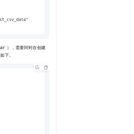
t_csv_data"

），需要同时在创建
par
法如下。