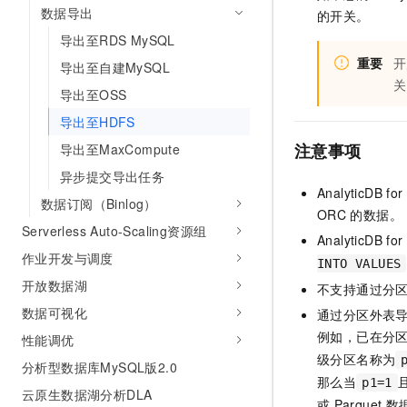
10 分钟在聊天系统中增加
数据导出
的开关。
专有云
导出至RDS MySQL
重要
开
导出至自建MySQL
关
导出至OSS
导出至HDFS
注意事项
导出至MaxCompute
异步提交导出任务
AnalyticDB fo
数据订阅（Binlog）
ORC
的数据。
Serverless Auto-Scaling资源组
AnalyticDB fo
作业开发与调度
INTO VALUES
开放数据湖
不支持通过分
数据可视化
通过分区外表
例如，已在分
性能调优
级分区名称为
分析型数据库MySQL版2.0
那么当
p1=1
云原生数据湖分析DLA
或
Parquet
数