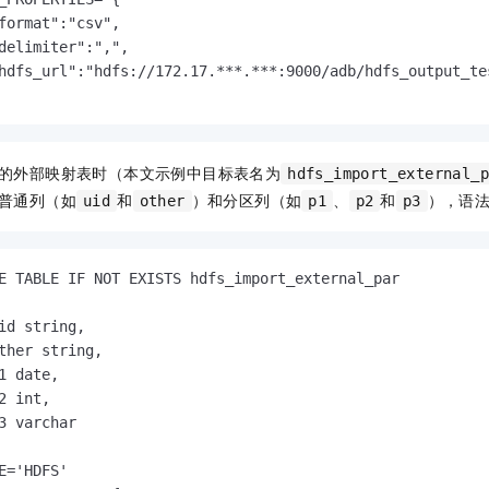
format":"csv",

delimiter":",",

hdfs_url":"hdfs://172.17.***.***:9000/adb/hdfs_output_tes
的外部映射表时（本文示例中目标表名为
hdfs_import_external_
普通列（如
和
）和分区列（如
、
和
），语
uid
other
p1
p2
p3
E TABLE IF NOT EXISTS hdfs_import_external_par

id string,

ther string,

1 date,

2 int,

3 varchar

E='HDFS'
