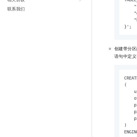
    "
联系我们
    "
    "
}';
创建带分区
语句中定义
CREAT
(

    u
    o
    p
    p
    p
)

ENGIN