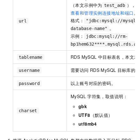
（本文示例中为
），
test_adb
查看和管理实例连接地址和端口
。
格式：
"jdbc:mysql://mysql-
url
。
database-name"
示例：
jdbc:mysql://rm-
bp1hem632****.mysql.rds.al
RDS MySQL
中目标表名，本文示
tablename
需要访问
RDS MySQL
目标库的账
username
以上账号对应的密码。
password
MySQL
字符集，取值说明：
gbk
charset
UTF8
（默认值）
utf8mb4