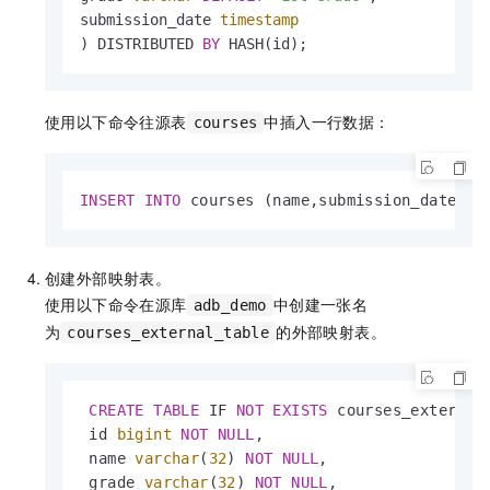
submission_date 
timestamp
) DISTRIBUTED 
BY
 HASH(id);
使用以下命令往源表
中插入一行数据：
courses
INSERT
INTO
 courses (name,submission_date) 
V
创建外部映射表。
使用以下命令在源库
中创建一张名
adb_demo
为
的外部映射表。
courses_external_table
CREATE
TABLE
 IF 
NOT
EXISTS
 courses_external_
 id 
bigint
NOT
NULL
,

 name 
varchar
(
32
) 
NOT
NULL
,

 grade 
varchar
(
32
) 
NOT
NULL
,
