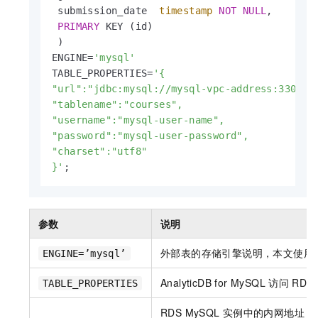
 submission_date  
timestamp
NOT
NULL
,

PRIMARY
 KEY (id)

 )

ENGINE
=
'mysql'
TABLE_PROPERTIES
=
'{  

"url":"jdbc:mysql://mysql-vpc-address:3306/te
"tablename":"courses",  

"username":"mysql-user-name",  

"password":"mysql-user-password",

"charset":"utf8"

}'
;
参数
说明
外部表的存储引擎说明，本文使用
ENGINE=’mysql’
AnalyticDB for MySQL
访问
RDS
TABLE_PROPERTIES
RDS MySQL
实例中的内网地址（