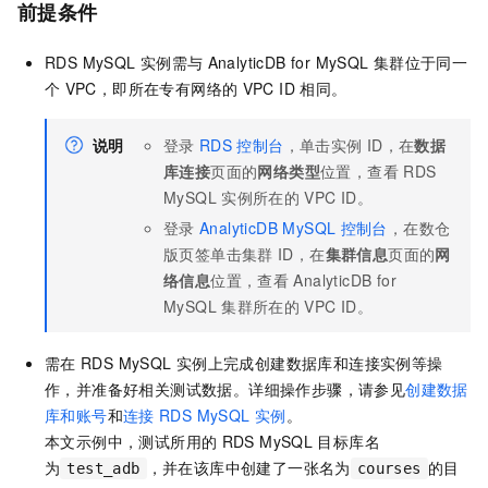
前提条件
RDS MySQL
实例需与
AnalyticDB for MySQL
集群位于同一
个
VPC，即所在专有网络的
VPC ID
相同。
说明
登录
RDS
控制台
，单击实例
ID，在
数据
库连接
页面的
网络类型
位置，查看
RDS
MySQL
实例所在的
VPC ID。
登录
AnalyticDB MySQL
控制台
，在
数仓
版
页签单击集群
ID，在
集群信息
页面的
网
络信息
位置，查看
AnalyticDB for
MySQL
集群所在的
VPC ID。
需在
RDS MySQL
实例上完成创建数据库和连接实例等操
作，并准备好相关测试数据。详细操作步骤，请参见
创建数据
库和账号
和
连接
RDS MySQL
实例
。
本文示例中，测试所用的
RDS MySQL
目标库名
为
，并在该库中创建了一张名为
的目
test_adb
courses