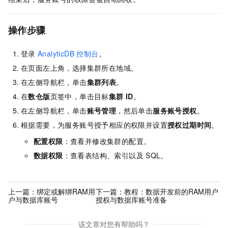
操作步骤
登录
AnalyticDB 控制台
。
在页面左上角，选择集群所在地域。
在左侧导航栏，单击
集群列表
。
在
数仓版
页签中，单击目标
集群
ID
。
在左侧导航栏，单击
账号管理
，然后单击
服务账号授权
。
根据需要，为服务账号授予相应的权限并设置
授权过期时间
。
配置权限
：查看并修改集群的配置。
数据权限
：查看表结构、索引以及
SQL。
上一篇：
绑定或解绑RAM用
下一篇：
教程：数据开发前的RAM用户
户与数据库账号
授权与数据库账号准备
该文章对您有帮助吗？