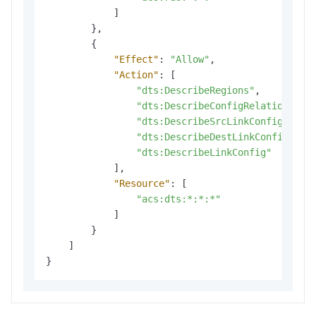
]
}
,
{
"Effect"
:
"Allow"
,
"Action"
:
[
"dts:DescribeRegions"
,
"dts:DescribeConfigRelations"
,
"dts:DescribeSrcLinkConfig"
,
"dts:DescribeDestLinkConfig"
,
"dts:DescribeLinkConfig"
]
,
"Resource"
:
[
"acs:dts:*:*:*"
]
}
]
}