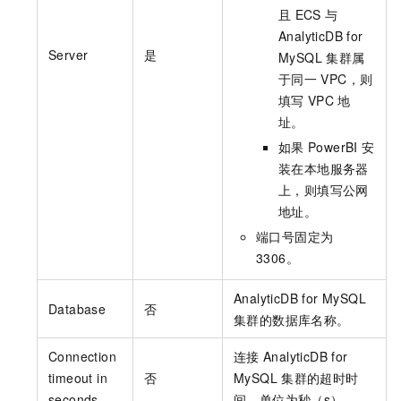
且
ECS
与
AnalyticDB for
Server
是
MySQL
集群属
于同一
VPC，则
填写
VPC
地
址。
如果
PowerBI
安
装在本地服务器
上，则填写公网
地址。
端口号固定为
3306。
AnalyticDB for MySQL
Database
否
集群的数据库名称。
Connection
连接
AnalyticDB for
timeout in
否
MySQL
集群的超时时
seconds
间。单位为秒（s）。