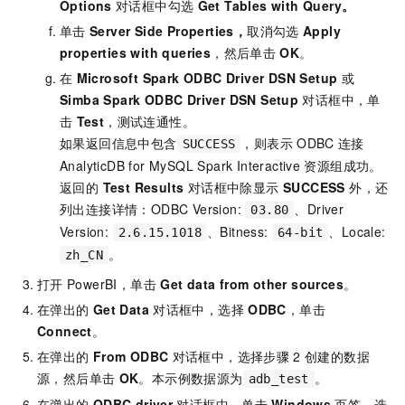
Options
对话框中勾选
Get Tables with Query
。
单击
Server Side Properties
，
取消勾选
Apply
properties with queries
，然后单击
OK
。
在
Microsoft Spark ODBC Driver DSN Setup
或
Simba Spark ODBC Driver DSN Setup
对话框中，单
击
Test
，测试连通性。
如果返回信息中包含
，则表示
ODBC
连接
SUCCESS
AnalyticDB for MySQL
Spark Interactive
资源组成功。
返回的
Test Results
对话框中除显示
SUCCESS
外，还
列出连接详情：ODBC Version:
、Driver
03.80
Version:
、Bitness:
、Locale:
2.6.15.1018
64-bit
。
zh_CN
打开
PowerBI，单击
Get data from other sources
。
在弹出的
Get Data
对话框中，选择
ODBC
，单击
Connect
。
在弹出的
From ODBC
对话框中，选择步骤
2
创建的数据
源，然后单击
OK
。本示例数据源为
。
adb_test
在弹出的
ODBC driver
对话框中，单击
Windows
页签，选