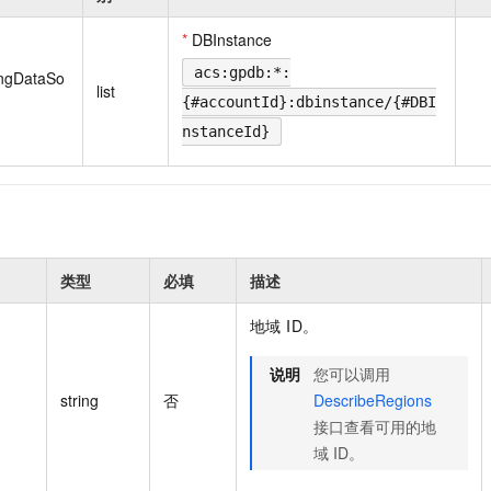
一个 AI 助手
即刻拥有 DeepSeek-R1 满血版
超强辅助，Bol
在企业官网、通讯软件中为客户提供 AI 客服
多种方案随心选，轻松解锁专属 DeepSeek
*
DBInstance
acs:gpdb:*:
ingDataSo
list
{#accountId}:dbinstance/{#DBI
nstanceId}
类型
必填
描述
地域 ID。
说明
您可以调用
string
否
DescribeRegions
接口查看可用的地
域 ID。