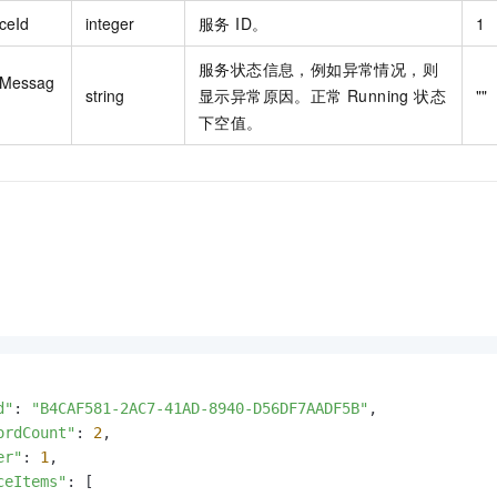
ceId
integer
服务 ID。
1
服务状态信息，例如异常情况，则
rMessag
string
显示异常原因。正常 Running 状态
""
下空值。
d"
: 
"B4CAF581-2AC7-41AD-8940-D56DF7AADF5B"
,

ordCount"
: 
2
,

er"
: 
1
,

ceItems"
: [
