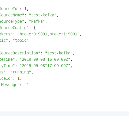
SourceId"
: 
1
,

SourceName"
: 
"test-kafka"
,

SourceType"
: 
"kafka"
,

SourceConfig"
: {

okers"
: 
"broker0:9091,broker1:9091"
,

pic"
: 
"topic"
SourceDescription"
: 
"test-kafka"
,

teTime"
: 
"2019-09-08T16:00:00Z"
,

fyTime"
: 
"2019-09-08T17:00:00Z"
,

us"
: 
"running"
,

iceId"
: 
1
,

rMessage"
: 
""