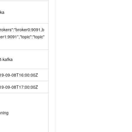
fka
brokers":"broker0:9091,b
er1:9091","topic":"topic"
t-kafka
19-09-08T16:00:00Z
19-09-08T17:00:00Z
nning