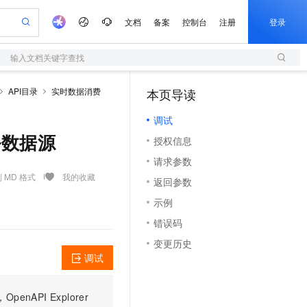
文档
备案
控制台
注册
登录
输入文档关键字查找
验
作计划
器
AI 活动
专业服务
服务伙伴合作计划
开发者社区
加入我们
服务平台百炼
阿里云 OPC 创新助力计划
API目录
实时数据消费
本页导读
（1）
一站式生成采购清单，支持单品或批量购买
S
S产品伙伴计划（繁花）
峰会
造的大模型服务与应用开发平台
Qwen Audio：打造专属 AI 语音助手
轻量应用服务器
一句话生成原生可编辑精美 PPT 文稿
AI 生产力先锋
Al MaaS 服务伙伴赋能合作
域名
博文
Careers
NEW
至高可申请百万元
调试
性可伸缩的云计算服务
开启高性价比 AI 编程新体验
Qwen-Audio-3.0-Realtime 端到端实时语音角色扮演
输入一句话想法, 轻松生成专业的 PPT
先锋实践拓展 AI 生产力的边界
快速构建应用程序和网站，即刻迈出上云第一步
Token 补贴，五大权
计划
海大会
伙伴信用分合作计划
商标
问答
社会招聘
服务数据源
授权信息
益加速 OPC 成功
S
eek-V4-Pro
数字证书管理服务（原SSL证书）
一键部署幻兽帕鲁游戏服务器
飞天发布时刻
HOT
划
备案
电子书
校园招聘
请求参数
pSeek-V4-Pro
视频创作，一键激活电商全链路生产力
全托管，含MySQL、PostgreSQL、SQL Server、MariaDB多引擎
实现全站HTTPS，呈现可信的WEB访问
一键购买专属联机服务器，轻松开启游戏
所见，即是所愿
更多支持
 MD 格式
我的收藏
划
公司注册
镜像站
返回参数
视频生成
语音识别与合成
专属 QwenPaw
短信服务
漫剧工坊：一站式动画创作平台
AI 实训营
HOT
合作伙伴培训与认证
示例
划
上云迁移
的智能体编程平台
站生成，高效打造优质广告素材
从聊天伙伴进化为能主动干活的本地数字员工
快速生产连贯的高质量长漫剧
从基础到进阶，Agent 创客手把手教你
国内短信简单易用，安全可靠，秒级触达，全球覆盖200+国家和地区。
e-1.1-T2V
Qwen3-TTS-Flash
lScope
我要反馈
查询合作伙伴
错误码
畅细腻的高质量视频
离线语音合成大模型，多语言方言自适应，低延迟高稳定
n Alibaba Cloud ISV 合作
代维服务
olarDB
建企业门户网站
大数据开发治理平台 DataWorks
10 分钟搭建微信、支付宝小程序
变更历史
创新加速
ope
登录合作伙伴管理后台
我要建议
站，无忧落地极速上线
以可视化方式快速构建移动和 PC 门户网站
100%兼容MySQL、PostgreSQL，兼容Oracle，支持集中和分布式
高效部署网站，快速应用到小程序
Data Agent 驱动的一站式 Data+AI 开发治理平台
e-1.1-I2V
Cosyvoice-V3-Flash
调试
安全
畅自然，细节丰富
高表现力语音合成大模型，语音克隆听感自然
我要投诉
上云场景组合购
伴
边界网络安全防护产品
漫剧创作，剧本、分镜、视频高效生成
覆盖90%+业务场景，专享组合折扣价
PI Explorer
2V
VPN
Fun-ASR