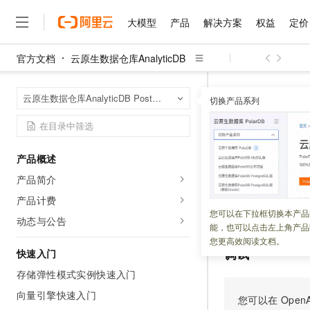
大模型
产品
解决方案
权益
定价
官方文档
云原生数据仓库AnalyticDB
大模型
产品
解决方案
权益
定价
云市场
伙伴
服务
了解阿里云
精选产品
精选解决方案
普惠上云
产品定价
精选商城
成为销售伙伴
售前咨询
为什么选择阿里云
千问AI平台
云原生数据仓库An
首页
云原生数据仓库AnalyticDB PostgreSQL版
了解云产品的定价详情
切换产品系列
实时数据源
Lis
大模型服务平台百炼
千问办公，解锁你的工作
普惠上云 官方力荐
分销伙伴
在线服务
网站建设
什么是云计算
大
大模型服务与应用平台
企业级Agent产品，直接
云服务器38元/年起，超
咨询伙伴
多端小程序
技术领先
ListStr
云上成本管理
售后服务
千问大模型
Agency Agents：拥
官方推荐返现计划
大模型
大模型
精选产品
精选解决方案
Salesforce 国际版订阅
稳定可靠
产品概述
管理和优化成本
多元化、高性能、安全可靠
推荐新用户得奖励，单订单
销售伙伴合作计划
自助服务
产品简介
更新时间：
2026-01-23
友盟天域
安全合规
人工智能与机器学习
AI
文本生成
无影云电脑
HappyHorse 打造一
云工开物
无影生态合作计划
在线服务
产品计费
观测云
分析师报告
随时随地安全接入的云上超
高校专属算力普惠，学生认
计算
互联网应用开发
查询所有实时服务
您可以在下拉框切换本产品
Qwen3.8-Max
HOT
动态与公告
Salesforce On Alibaba C
工单服务
能，也可以点击左上角产品
智能体时代全能旗舰模型
Tuya 物联网平台阿里云
研究报告与白皮书
云解析DNS
快速拥有专属 OpenClaw
Consulting Partner 合
大数据
容器
您更高效阅读文档。
免费试用
短信专区
调试
快速入门
蓝凌 OA
Qwen3.7-Plus
AI 大模型销售与服务生
现代化应用
存储
天池大赛
能看、能想、能动手的多模
存储弹性模式实例快速入门
云原生大数据计算服务 Max
解决方案免费试用 新老
电子合同
面向分析的企业级SaaS模
最高领取价值200元试用
向量引擎快速入门
安全
网络与CDN
您可以在
OpenA
AI 算法大赛
Qwen3-VL-Plus
畅捷通