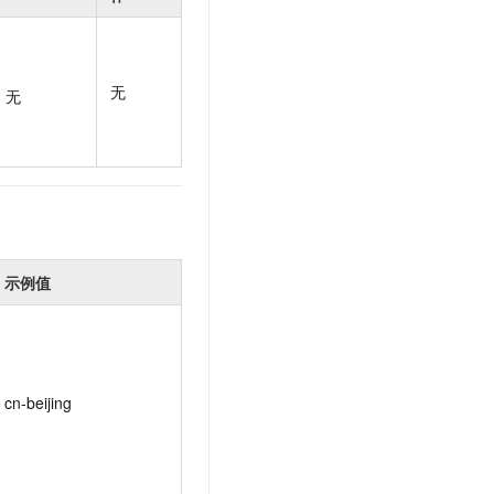
t.diy 一步搞定创意建站
构建大模型应用的安全防护体系
通过自然语言交互简化开发流程,全栈开发支持
通过阿里云安全产品对 AI 应用进行安全防护
无
无
示例值
cn-beijing