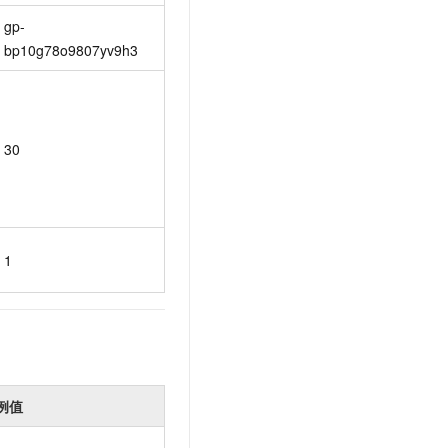
gp-
bp10g78o9807yv9h3
30
1
例值