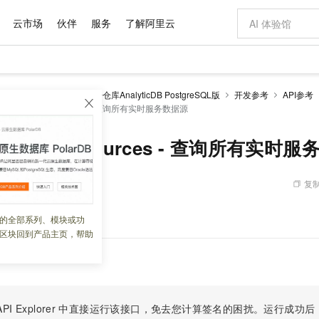
云市场
伙伴
服务
了解阿里云
AI 特惠
数据与 API
成为产品伙伴
企业增值服务
最佳实践
价格计算器
AI 场景体
基础软件
产品伙伴合
阿里云认证
市场活动
配置报价
大模型
alyticDB
云原生数据仓库AnalyticDB PostgreSQL版
开发参考
API参考
自助选配和估算价格
tStreamingDataSources - 查询所有实时服务数据源
新方式
域名与网站
睿译宝，AI翻译排版一步到位
智启 AI 普惠权益
产品生态集成认证中心
企业支持计划
云上春晚
千问官方 MaaS 平台，为开发者和 Agent 而生，新用户赠送 1 亿 + tokens 额度
云服务器 EC
AI Coding
阿里云Maa
2026 阿里云
为企业打
数据集
Windows
大模型认证
模型
NEW
交付可用成果
值低价云产品抢先购
提供智能易用的域名与建站服务
上传文档即自动完成翻译和格式还原
至高享 1亿+免费 tokens，加速 Al 应用落地
安全可靠、弹
智能编程，一键
产品生态伙伴
专家技术服务
云上奥运之旅
弹性计算合作
阿里云中企出
手机三要素
宝塔 Linux
全部认证
eamingDataSources - 查询所有实时
价格优势
有专属领域专家
对象存储 OSS
GLM-5.2：长任务时代开源旗舰模型
阿里云 OPC 创新助力计划
云数据库 RD
即刻拥有 DeepS
AI 电商营销
产品生态伙伴工作台
企业增值服务台
云栖战略参考
云存储合作计
云栖大会
身份实名认证
CentOS
训练营
推动算力普惠，释放技术红利
的大模型服务
最高返9万
多领域专家智能体,一键组建 AI 虚拟交付团队
至高百万元 Token 补贴，加速一人公司成长
稳定、安全、高性价比、高性能的云存储服务
真正可用的 1M 上下文,一次完成代码全链路开发
轻松解锁专属 Dee
从图文生成到
复制
 08:57:06
云上的中国
数据库合作计
活动全景
短信
Docker
图片和
站式影视创作平台
人工智能平台 PAI
Hermes Agent，打造自进化智能体
Token Plan 模型订阅计划
Qoder
5 分钟轻松部署
AI 广告创作
企业成长
大模型
NEW
信息公告
看见新力量
云网络合作计
OCR 文字识别
JAVA
级电脑
证享300元代金券
可视化编排打通从文字构思到成片全链路闭环
一站式AI开发、训练和推理服务
自主进化，持久记忆，越用越聪明
Qwen3.8-Max 首发尝鲜，限时加量 10 倍，夜间低至2折
面向真实软件
图文、视频一
数据源。
的全部系列、模块或功
Kimi-K3
HappyHors
NEW
魔搭 Mode
loud
服务实践
官网公告
区块回到产品主页，帮助
Kimi 最新旗舰模型，长程编程与推理利器
让文字生成流
金融模力时刻
Salesforce O
版
发票查验
全能环境
Qoder CN
Claude Code + GStack 打造工程团队
千问办公，限时限量积分加倍
云原生数据库 P
低代码高效构
AI 建站
NEW
作计划
计划
创新中心
魔搭 ModelSc
健康状态
让AI从“聊天伙伴”进化为能干活的“数字员工”
覆盖公网/内网、递归/权威、移动APP等全场景解析服务
安装技能 GStack，拥有专属 AI 工程团队
你的AI工作搭子，覆盖日常办公高频场景
基于千问大模型等，支持代码智能生成、研发智能问答
0 代码专业建
客户案例
天气预报查询
操作系统
Deepseek-v4-pro
HappyHors
态合作计划
态智能体模型
旗舰 MoE 大模型，百万上下文与顶尖推理能力
图生视频，流
Compute
同享
容器服务 Kubernetes 版 ACK
万小智 AI 建站低至 15元/月
云防火墙
AI 短剧/漫剧
快递物流查询
WordPress
成为服务伙
高校合作
式云数据仓库
点，立即开启云上创新
提供一站式管理容器应用的 K8s 服务
送.CN域名，送备案服务码
云原生的云上
AI助力短剧
PI Explorer
中直接运行该接口，免去您计算签名的困扰。运行成功后，OpenA
GLM-5.2
Wan2.7-T
Ubuntu