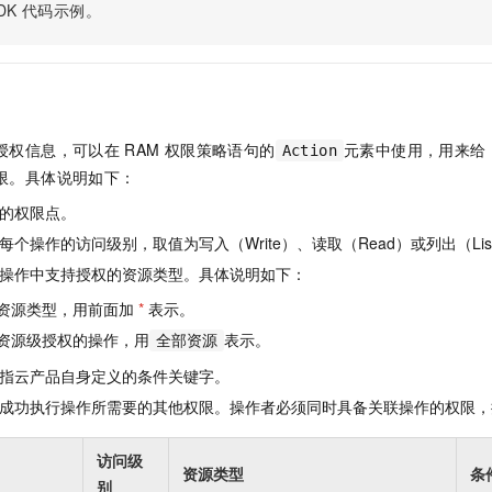
服务生态伙伴
视觉 Coding、空间感知、多模态思考等全面升级
1M上下文，专为长程任务能力而生
DK
代码示例。
云工开物
企业应用
Night Plan 支持 Qwen 3.8-Max
AI 办公
NEW
Red Hat
30+ 款产品免费体验
夜间 5 折，Qwen/Meoo/TokenPlan 客户专享
AI智能应用
科研合作
ERP
堂（旗舰版）
SUSE
智能客服
AI 应用构建
大模型原生
CRM
2个月
自动承接线索
建站小程序
Qoder
大模型服务平台百炼-应用模版
OA 办公系统
HOT
NEW
授权信息，可以在
RAM
权限策略语句的
元素中使用，用来给
Action
面向真实软件
个人版上线、团队版降价；千问3.8-Max首发发尝鲜
丰富多元化的应用模版和解决方案
限。具体说明如下：
力提升
财税管理
模板建站
万有无界
大模型服务平台百炼-智能体
的权限点。
400电话
定制建站
的模型效果
灵活可视化地构建企业级 Agent
个操作的访问级别，取值为写入（Write）、读取（Read）或列出（Lis
方案
广告营销
模板小程序
操作中支持授权的资源类型。具体说明如下：
秒悟
人工智能平台 PAI
定制小程序
云端极速 AI 
新一代 AI 视频生成模型，深度适配广告营销等场景
AI Native 的算法工程平台，一站式完成建模、训练、推理服务部署
资源类型，用前面加
*
表示。
资源级授权的操作，用
表示。
APP 开发
全部资源
指云产品自身定义的条件关键字。
建站系统
成功执行操作所需要的其他权限。操作者必须同时具备关联操作的权限，
AI 应用
10分钟微调：让0.6B模型媲美235B模型
多模态数据信
访问级
依托云原生高可用架构,实现Dify私有化部署
用1%尺寸在特定领域达到大模型90%以上效果
资源类型
条
别