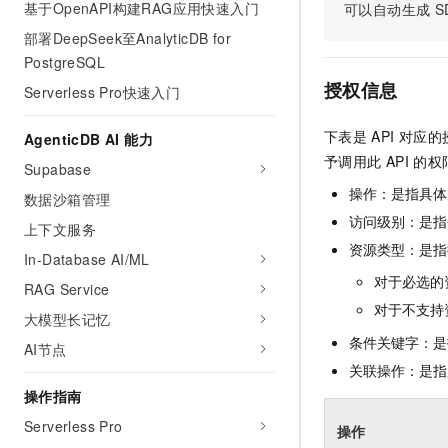
基于OpenAPI构建RAG应用快速入门
可以自动生成
S
AI 产品 免费试用
网络
安全
云开发大赛
Tableau 订阅
部署DeepSeek至AnalyticDB for
1亿+ 大模型 tokens 和 
可观测
入门学习赛
PostgreSQL
中间件
AI空中课堂在线直播课
140+云产品 免费试用
大模型服务
授权信息
Serverless Pro快速入门
上云与迁云
产品新客免费试用，最长1
数据库
生态解决方案
千问AI平台-Token Plan
下表是
API
对应的
企业出海
AgenticDB AI 能力
大模型ACA认证体验
大数据计算
予调用此
API
的权
助力企业全员 AI 认知与能
行业生态解决方案
Supabase
政企业务
媒体服务
千问AI平台-模型体验
操作：是指具体
数据沙箱管理
开发者生态解决方案
在线体验全尺寸、多种模态
访问级别：是指每
企业服务与云通信
上下文服务
AI 开发和 AI 应用解决
资源类型：是指
Happy 系列大模型
In-Database AI/ML
域名与网站
对于必选的
RAG Service
终端用户计算
对于不支持
大模型长记忆
条件关键字：是
Serverless
AI节点
大模型解决方案
关联操作：是指
开发工具
操作指南
快速部署 Dify，高效搭建 
Serverless Pro
迁移与运维管理
操作