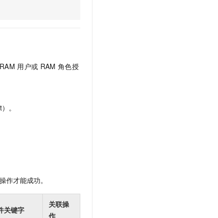
文戏情感细腻自然，动作戏激烈拳拳到肉，实现更强表演能力
支持中英文自由切换，具备更强的噪声鲁棒性
云聚AI 严选权益
SSL 证书
，一键激活高效办公新体验
精选AI产品，从模型到应用全链提效
堡垒机
AI 用量加速计划
应用
防火墙
、识别商机，让客服更高效、服务更出色。
新老同享，达量后返
千问办公
主机安全
NEW
RAM
用户或
RAM
角色授
的智能体编程平台
一站式AI生产力平台
AI 应用及服务市场
伶鹊
企业级人与Agent协作平台，接入和调度多个数字员工
智能客服平台，对话机器人、对话分析、智能外呼
t）。
AI 应用
大模型服务平台百炼 - 全妙
大模型
应用创作平台
多模态内容创作工具，已接入 DeepSeek
自然语言处理
数据标注
操作才能成功。
机器学习
息提取
与 AI 智能体进行实时音视频通话
关联操
从文本、图片、视频中提取结构化的属性信息
构建支持视频理解的 AI 音视频实时通话应用
件关键字
作