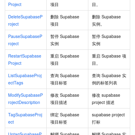
Project
项目
目。
DeleteSupabaseP
删除
Supabase
删除
Supabase
roject
项目
实例。
PauseSupabaseP
暂停
Supabase
暂停
Supabase
roject
实例
实例
RestartSupabase
重启 Supabase
重启 Supabase 项
Project
项目
目。
ListSupabaseProj
查询 Supabase
查询 Supabase 实
ectTags
项目标签
例的标签列表
ModifySupabaseP
修改 Supabase
修改
supabase
rojectDescription
项目描述
project
描述
TagSupabaseProj
绑定 Supabase
supabase project
ect
项目标签
打标
UntagSupabaseP
解绑 Supabase
解绑 Supabase 实