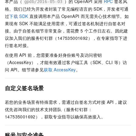
本产品（
）的
OpenAPI
采用
RPC
签名风
gpdb/2016-05-03
格。我们已经为开发者封装了常见编程语言的
SDK，开发者可通
过
下载
SDK
直接调用本产品
OpenAPI
而无需关心技术细节。如
果现有
SDK
不能满足使用需求，可通过签名机制进行自签名对
接。由于自签名细节非常复杂，需花费 5
个工作日左右。因此建
议加入我们的服务钉钉群（147535001692），在专家指导下进
行签名对接。
在使用
API
前，您需要准备好身份账号及访问密钥
（AccessKey），才能有效通过客户端工具（SDK、CLI
等）访
问
API。细节请参见
获取
AccessKey
。
自定义签名场景
若您的业务场景有特殊需求，需通过自签名方式对接 API，建议
优先咨询我们的技术支持团队（服务钉钉群：
147535001692），获取专业指导以确保高效接入。
账号与安全准备