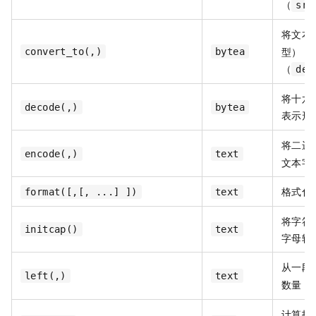
（
src
将文本
型），
convert_to(,)
bytea
（
des
将十六
decode(,)
bytea
表示形
将二进
encode(,)
text
文本字
格式化
format([,[, ...] ])
text
将字符
initcap()
text
字母转
从一段
left(,)
text
数量（
计算指