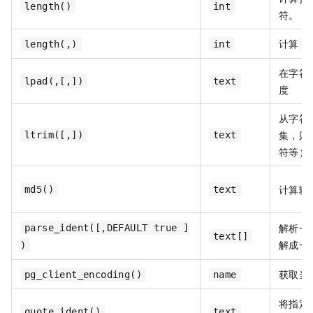
length()
int
符。
计算
length(,)
int
s
在字符
lpad(,[,])
text
度
从字符
集，则
ltrim([,])
text
符等）
计算输
md5()
text
解析一
parse_ident([,DEFAULT true ]
text[]
解成一
)
获取当
pg_client_encoding()
name
将指定
quote_ident()
text