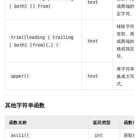
text
或两端的指
| both] [] from)
定字符。
移除字符串
首部、尾部
trim([leading | trailing
或两端的空
text
| both] [from][,] )
格或指定字
符。
将字符串转
换成大写形
upper()
text
式。
其他字符串函数
函数名称
返回类型
函数说
获取指定
ascii()
int