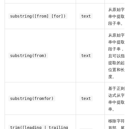
从原始字符
串中提取一
substring([from] [for])
text
段子串。
从原始字符
串中提取一
段子串，并
且可以指定
substring(from)
text
提取的起始
位置和长
度。
基于正则表
达式从字符
substring(fromfor)
text
串中提取子
串。
移除字符串
首部、尾部
trim([leading | trailing