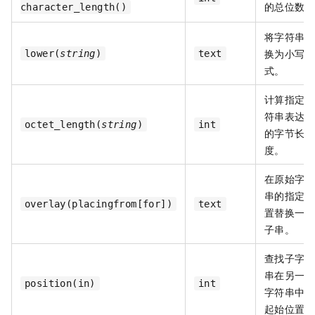
的总位数。
character_length()
将字符串转
换为小写形
lower(
string
)
text
式。
计算指定字
符串表达式
octet_length(
string
)
int
的字节长
度。
在原始字符
串的指定位
overlay(placingfrom[for])
text
置替换一段
子串。
查找子字符
串在另一段
position(in)
int
字符串中的
起始位置。