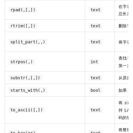
在字符
rpad(,[,])
text
总长度
删除字
rtrim([,])
text
将字符
split_part(,,)
text
查找子
strpos(,)
int
第一次
从原始
substr(,[,])
text
如果
starts_with(,)
bool
s
将
str
持
to_ascii([,])
text
LAT
码的转
将整数（