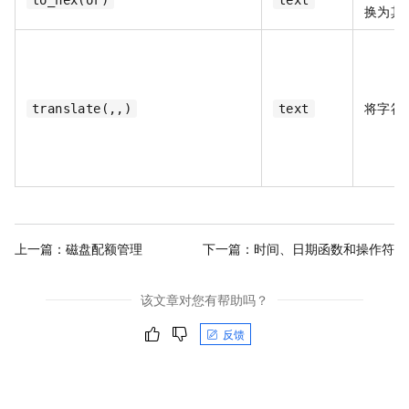
to_hex(or)
text
换为其
将字符
translate(,,)
text
上一篇：
磁盘配额管理
下一篇：
时间、日期函数和操作符
该文章对您有帮助吗？
反馈