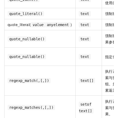
使用的
强制转
quote_literal()
text
quote_literal(
)
强制转
value
anyelement
text
强制转
quote_nullable()
text
果参数
指定值
quote_nullable()
text
执行正
索与指
regexp_match(,[,])
text[]
组。如
素返回
执行正
setof
索与指
regexp_matches(,[,])
text[]
果。