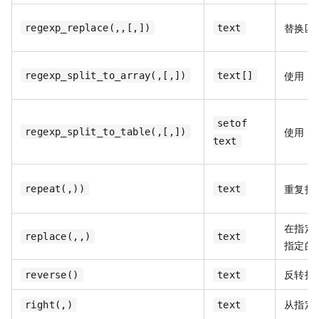
替换匹
regexp_replace(,,[,])
text
使用
P
regexp_split_to_array(,[,])
text[]
setof
使用
P
regexp_split_to_table(,[,])
text
重复指
repeat(,))
text
在指定
replace(,,)
text
指定的
反转指
reverse()
text
从指定
right(,)
text