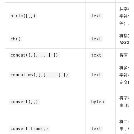
从字符
字符集
btrim([,])
text
等）。
将指定
chr(
text
ASCII
将两个
concat([,[, ...] ])
text
将多个
字符串
concat_ws(,[,[, ...] ])
text
定义的
将字符
convert(,,)
bytea
由
src
将二进
串，转
convert_from(,)
text