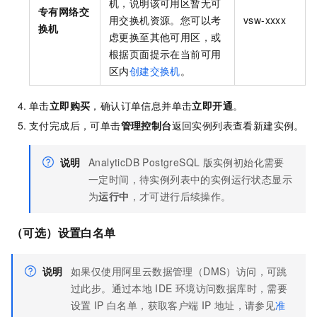
机，说明该可用区暂无可
专有网络交
用交换机资源。您可以考
vsw-xxxx
换机
虑更换至其他可用区，或
根据页面提示在当前可用
区内
创建交换机
。
单击
立即购买
，确认订单信息并单击
立即开通
。
支付完成后，可单击
管理控制台
返回实例列表查看新建实例。
说明
AnalyticDB PostgreSQL
版
实例初始化需要
一定时间，待实例列表中的实例运行状态显示
为
运行中
，才可进行后续操作。
（可选）设置白名单
说明
如果仅使用阿里云数据管理（DMS）访问，可跳
过此步。通过本地
IDE
环境访问数据库时，需要
设置
IP
白名单，获取客户端
IP
地址，请参见
准