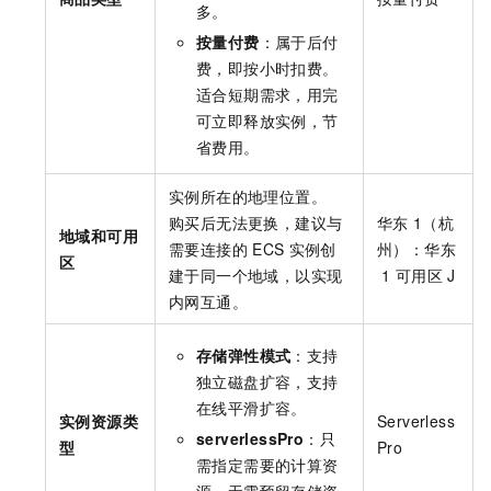
多。
按量付费
：属于后付
费，即按小时扣费。
适合短期需求，用完
可立即释放实例，节
省费用。
实例所在的地理位置。
购买后无法更换，建议与
华东
1（杭
地域和可用
需要连接的
ECS
实例创
州）：华东
区
建于同一个地域，以实现
1
可用区
J
内网互通。
存储弹性模式
：支持
独立磁盘扩容，支持
在线平滑扩容。
实例资源类
Serverless
serverlessPro
：只
型
Pro
需指定需要的计算资