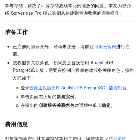
算与存储，解决了计算存储必须等比例缩放的问题。本文为您介
绍
Serverless Pro
模式实例从创建到查询数据的完整操作。
准备工作
已注册阿里云账号。若尚未注册，请前往
阿里云官网
进行注
册。
授权服务关联角色。如果您是首次使用
AnalyticDB
PostgreSQL
版
，需要在控制台授权创建服务关联角色，操作
方式如下：
登录
云原生数据仓库
AnalyticDB PostgreSQL
版控制台
。
单击页面右上角的
新建实例
。
在弹出的
创建服务关联角色
对话框中单击
确定
。
费用信息
创建实例会产生计算与存储等相关费用，详情请参见
产品定价
。