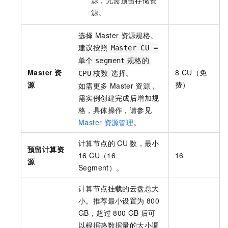
源，无需预留存储资
源。
选择
Master
资源规格。
建议按照
Master CU =
单个
segment
规格的
Master
资
8 CU（免
选择。
CPU
核数
源
费）
如需更多
Master
资源，
需实例创建完成后增加规
格，具体操作，请参见
Master
资源管理
。
计算节点的
CU
数，最小
预留计算资
16 CU（16
16
源
Segment）。
计算节点挂载的云盘总大
小。推荐最小设置为
800
GB，超过
800 GB
后可
以根据热数据量的大小调