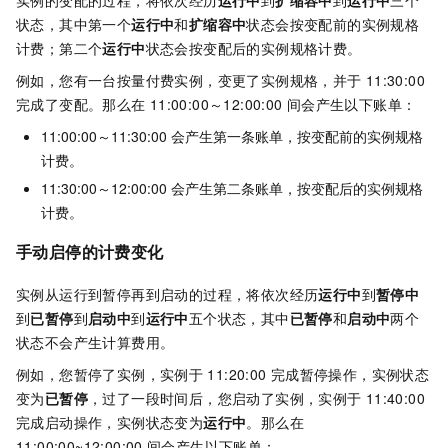
实例的变配的过程，将依次经历
运行中
到
扩缩容中
到
运行中
三个
状态，其中第一个
运行中
和
扩缩容中
状态会按变配前的实例规格
计费；第二个
运行中
状态会按变配后的实例规格计费。
例如，您有一台按量付费实例，变更了实例规格，并于
11:30:00
完成了变配。那么在
11:00:00～12:00:00
间会产生以下账单：
11:00:00～11:30:00
会产生第一条账单，按变配前的实例规格
计费。
11:30:00～12:00:00
会产生第二条账单，按变配后的实例规格
计费。
手动启停的计费变化
实例从运行到暂停再到启动的过程，将依次经历
运行中
到
暂停中
到
已暂停
到
启动中
到
运行中
五个状态，其中
已暂停
和
启动中
两个
状态不会产生计算费用。
例如，您暂停了实例，实例于
11:20:00
完成暂停操作，实例状态
变为
已暂停
，过了一段时间后，您启动了实例，实例于
11:40:00
完成启动操作，实例状态变为
运行中
。那么在
11:00:00~12:00:00
间会产生以下账单：