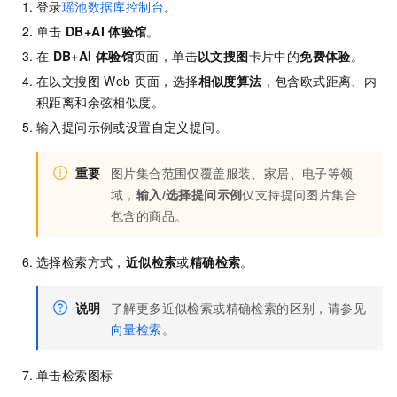
登录
瑶池数据库控制台
。
单击
DB+AI
体验馆
。
在
DB+AI
体验馆
页面，单击
以文搜图
卡片中的
免费体验
。
在以文搜图
Web
页面，选择
相似度算法
，包含欧式距离、内
积距离和余弦相似度。
输入提问示例或设置自定义提问。
重要
图片集合范围仅覆盖服装、家居、电子等领
域，
输入/选择提问示例
仅支持提问图片集合
包含的商品。
选择检索方式，
近似检索
或
精确检索
。
说明
了解更多近似检索或精确检索的区别，请参见
向量检索
。
单击检索图标