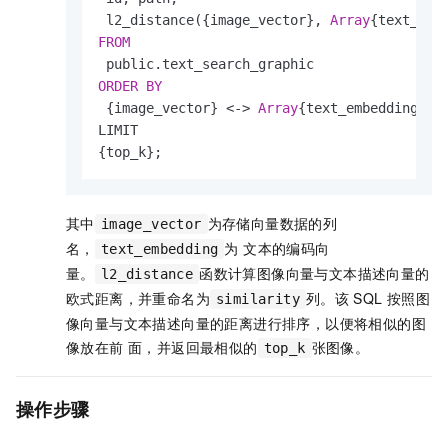
 l2_distance({image_vector}, 
Array
{text_emb
FROM
ORDER
BY
 {image_vector} 
<
-
>
Array
{text_embedding}::
LIMIT

{top_k};
其中
为存储向量数据的列
image_vector
名，
为 ⽂本的编码向
text_embedding
量。
函数计算图像向量与⽂本描述向量的
l2_distance
欧式距离，并重命名为
列。该
SQL
按照图
similarity
像向量与⽂本描述向量的距离进⾏排序，以便将相似的图
像放在前 ⾯，并返回最相似的
张图像。
top_k
操作步骤