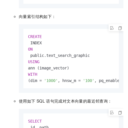
向量索引结构如下：
CREATE
ON
USING
WITH
(dim 
=
'1000'
, hnsw_m 
=
'100'
, pq_enable
=
'0
使⽤如下
SQL
语句完成对⽂本向量的最近邻查询：
SELECT
 id, path,
