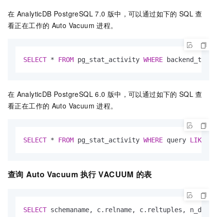
在
AnalyticDB PostgreSQL 7.0
版
中，可以通过如下的
SQL
查
看正在工作的
Auto Vacuum
进程。
SELECT
*
FROM
 pg_stat_activity 
WHERE
 backend_type 
在
AnalyticDB PostgreSQL 6.0
版
中，可以通过如下的
SQL
查
看正在工作的
Auto Vacuum
进程。
SELECT
*
FROM
 pg_stat_activity 
WHERE
 query 
LIKE
'a
查询
Auto Vacuum
执行
VACUUM
的表
SELECT
 schemaname, c.relname, c.reltuples, n_dead_