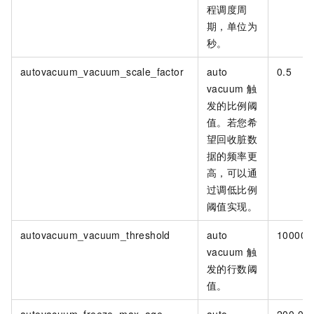
程调度周
期，单位为
秒。
autovacuum_vacuum_scale_factor
auto
0.5
vacuum
触
发的比例阈
值。若您希
望回收脏数
据的频率更
高，可以通
过调低比例
阈值实现。
autovacuum_vacuum_threshold
auto
10000
vacuum
触
发的行数阈
值。
autovacuum_freeze_max_age
auto
200,00