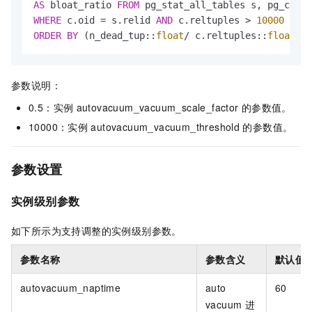
AS
 bloat_ratio 
FROM
WHERE
 c.oid 
=
 s.relid 
AND
 c.reltuples 
>
10000
AND
ORDER
BY
 (n_dead_tup::
float
/
 c.reltuples::
float
) 
D
参数说明：
0.5：实例
autovacuum_vacuum_scale_factor
的参数值。
10000：实例
autovacuum_vacuum_threshold
的参数值。
参数设置
实例级别参数
如下所示为支持调整的实例级别参数。
参数名称
参数含义
默认值
autovacuum_naptime
auto
60
vacuum
进