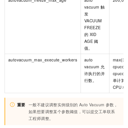
vacuum
触
发
VACUUM
FREEZE
的
XID
AGE
阈
值。
autovacuum_max_execute_workers
auto
max(3,
vacuum
允
cpucor
许执行的并
cpucor
行数。
单计算
CPU
核
重要
一般不建议调整实例级别的
Auto Vacuum
参数，
如果想要调整某个参数阈值，可以提交工单联系
工程师调整。