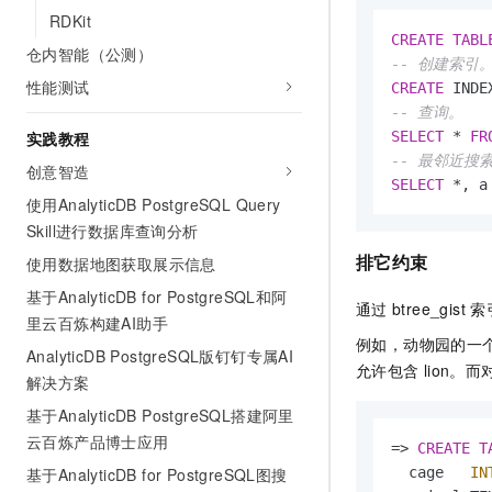
RDKit
CREATE
TABL
仓内智能（公测）
-- 创建索引
性能测试
CREATE
 INDE
-- 查询。
实践教程
SELECT
*
FR
-- 最邻近搜
创意智造
SELECT
*
, a
使用AnalyticDB PostgreSQL Query
Skill进行数据库查询分析
排它约束
使用数据地图获取展示信息
基于AnalyticDB for PostgreSQL和阿
通过
btree_gist
索
里云百炼构建AI助手
例如，动物园的一
AnalyticDB PostgreSQL版钉钉专属AI
允许包含
lion。
解决方案
基于AnalyticDB PostgreSQL搭建阿里
云百炼产品博士应用
=
>
CREATE
T
基于AnalyticDB for PostgreSQL图搜
  cage   
IN