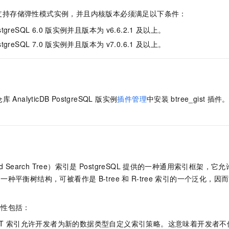
一个 AI 助手
即刻拥有 DeepSeek-R1 满血版
超强辅助，Bol
支持存储弹性模式实例，并且内核版本必须满足以下条件：
在企业官网、通讯软件中为客户提供 AI 客服
多种方案随心选，轻松解锁专属 DeepSeek
stgreSQL 6.0
版
实例并且版本为
v6.6.2.1
及以上。
stgreSQL 7.0
版
实例并且版本为
v7.0.6.1
及以上。
AnalyticDB PostgreSQL 版
实例
插件管理
中安装
btree_gist
插件
ed Search Tree）索引是
PostgreSQL
提供的一种通用索引框架，它允
是一种平衡树结构，可被看作是
B-tree
和
R-tree
索引的一个泛化，因而
特性包括：
T
索引允许开发者为新的数据类型自定义索引策略。这意味着开发者不