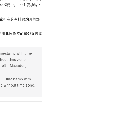
文戏情感细腻自然，动作戏激烈拳拳到肉，实现更强表演能力
支持中英文自由切换，具备更强的噪声鲁棒性
云聚AI 严选权益
ee
索引的一个主要功能：
SSL 证书
，一键激活高效办公新体验
精选AI产品，从模型到应用全链提效
堡垒机
于索引在具有排除约束的场
AI 用量加速计划
应用
防火墙
、识别商机，让客服更高效、服务更出色。
新老同享，达量后返
千问办公
主机安全
使用此操作符的最邻近搜索
NEW
的智能体编程平台
一站式AI生产力平台
AI 应用及服务市场
伶鹊
estamp with time
企业级人与Agent协作平台，接入和调度多个数字员工
智能客服平台，对话机器人、对话分析、智能外呼
AI 应用
thout time zone、
大模型服务平台百炼 - 全妙
rbit、Macaddr、
大模型
应用创作平台
多模态内容创作工具，已接入 DeepSeek
自然语言处理
、Timestamp with
e without time zone、
数据标注
机器学习
息提取
与 AI 智能体进行实时音视频通话
从文本、图片、视频中提取结构化的属性信息
构建支持视频理解的 AI 音视频实时通话应用