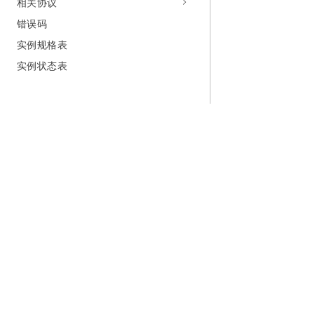
相关协议
错误码
实例规格表
实例状态表
为什么选择阿里云
大模型
产品和定
什么是云计算
千问大模型
全部产品
全球基础设施
大模型服务
免费试用
技术领先
AI应用构建
产品动态
稳定可靠
产品定价