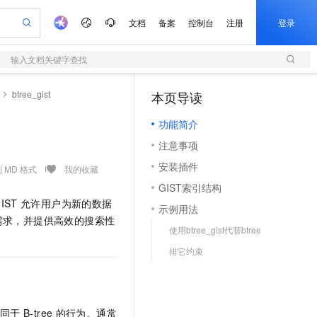
文档
备案
控制台
注册
登录
输入文档关键字查找
验
作计划
器
AI 活动
专业服务
服务伙伴合作计划
开发者社区
加入我们
服务平台百炼
阿里云 OPC 创新助力计划
btree_gist
本页导读
（1）
一站式生成采购清单，支持单品或批量购买
S
io：打造专属 AI 语音助手
S产品伙伴计划（繁花）
峰会
造的大模型服务与应用开发平台
轻量应用服务器
一句话生成原生可编辑精美 PPT 文稿
AI 生产力先锋
Al MaaS 服务伙伴赋能合作
域名
博文
Careers
至高可申请百万元
功能简介
性可伸缩的云计算服务
开启高性价比 AI 编程新体验
Qwen-Audio-3.0-Realtime 端到端实时语音角色扮演
输入一句话想法, 轻松生成专业的 PPT
先锋实践拓展 AI 生产力的边界
快速构建应用程序和网站，即刻迈出上云第一步
Token 补贴，五大权
计划
海大会
伙伴信用分合作计划
商标
问答
社会招聘
注意事项
益加速 OPC 成功
S
eek-V4-Pro
数字证书管理服务（原SSL证书）
一键部署幻兽帕鲁游戏服务器
飞天发布时刻
HOT
划
备案
电子书
校园招聘
安装插件
pSeek-V4-Pro
视频创作，一键激活电商全链路生产力
全托管，含MySQL、PostgreSQL、SQL Server、MariaDB多引擎
实现全站HTTPS，呈现可信的WEB访问
一键购买专属联机服务器，轻松开启游戏
所见，即是所愿
 MD 格式
我的收藏
更多支持
划
公司注册
镜像站
GIST索引结构
视频生成
语音识别与合成
专属 QwenPaw
短信服务
漫剧工坊：一站式动画创作平台
AI 实训营
HOT
IST
允许用户为新的数据
合作伙伴培训与认证
示例用法
划
上云迁移
的智能体编程平台
站生成，高效打造优质广告素材
从聊天伙伴进化为能主动干活的本地数字员工
快速生产连贯的高质量长漫剧
从基础到进阶，Agent 创客手把手教你
国内短信简单易用，安全可靠，秒级触达，全球覆盖200+国家和地区。
e-1.1-T2V
Qwen3-TTS-Flash
需求，并提供高效的搜索性
lScope
我要反馈
查询合作伙伴
使用btree_gist代替btree
畅细腻的高质量视频
离线语音合成大模型，多语言方言自适应，低延迟高稳定
n Alibaba Cloud ISV 合作
代维服务
olarDB
建企业门户网站
大数据开发治理平台 DataWorks
10 分钟搭建微信、支付宝小程序
排它约束
创新加速
ope
登录合作伙伴管理后台
我要建议
站，无忧落地极速上线
以可视化方式快速构建移动和 PC 门户网站
100%兼容MySQL、PostgreSQL，兼容Oracle，支持集中和分布式
高效部署网站，快速应用到小程序
Data Agent 驱动的一站式 Data+AI 开发治理平台
e-1.1-I2V
Cosyvoice-V3-Flash
安全
畅自然，细节丰富
高表现力语音合成大模型，语音克隆听感自然
我要投诉
上云场景组合购
伴
边界网络安全防护产品
漫剧创作，剧本、分镜、视频高效生成
覆盖90%+业务场景，专享组合折扣价
2V
VPN
Fun-ASR
同于
B-tree
的行为。通常