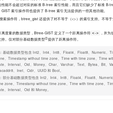
服务生态伙伴
视觉 Coding、空间感知、多模态思考等全面升级
1M上下文，专为长程任务能力而生
云工开物
企业应用
Night Plan 支持 Qwen 3.8-Max
AI 办公
NEW
的性能不会超过对应的标准
B-tree
索引性能，而且它们缺少了标准
B-tr
Red Hat
30+ 款产品免费体验
夜间 5 折，Qwen/Meoo/TokenPlan 客户专享
AI智能应用
GIST
索引操作符也提供了
B-tree
索引无法提供的一些其他功能。
科研合作
ERP
堂（旗舰版）
SUSE
搜索操作符，btree_gist
还提供了对不等于（<>）的索引支持。不等
智能客服
AI 应用构建
大模型原生
CRM
2个月
自动承接线索
建站小程序
Qoder
大模型服务平台百炼-应用模版
OA 办公系统
度量的数据类型，Btree-GIST
定义了一个距离操作符
，并为
HOT
NEW
<->
面向真实软件
个人版上线、团队版降价；千问3.8-Max首发发尝鲜
丰富多元化的应用模版和解决方案
②
支持。仅对部分基础数据类型
提供了距离操作符。
力提升
财税管理
模板建站
万有无界
大模型服务平台百炼-智能体
400电话
定制建站
：基础数据类型包含
Int2、Int4、Int8、Float4、Float8、Numeric、Tim
的模型效果
灵活可视化地构建企业级 Agent
one、Timestamp without time zone、Time with time zone、Time wi
方案
广告营销
模板小程序
秒悟
人工智能平台 PAI
ate、Interval、Oid、Money、Char、Varchar、Text、Bytea、Bit、Va
定制小程序
云端极速 AI 
新一代 AI 视频生成模型，深度适配广告营销等场景
AI Native 的算法工程平台，一站式完成建模、训练、推理服务部署
acaddr8、Inet、Cidr、UUID
和
Bool。
：部分基础数据类型包含
Int2、Int4、Int8、Float4、Float8、Numeric
APP 开发
ime zone、Timestamp without time zone、Time with time zone、Tim
建站系统
ate、Interval、Oid
和
Money。
AI 应用
10分钟微调：让0.6B模型媲美235B模型
多模态数据信
依托云原生高可用架构,实现Dify私有化部署
用1%尺寸在特定领域达到大模型90%以上效果