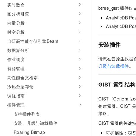
10 分钟在聊天系统中增加
实时数仓
专有云
btree_gist
插件仅
图分析引擎
AnalyticDB Po
向量分析
AnalyticDB Po
时空分析
自研高性能存储引擎Beam
安装插件
数据湖分析
请您在
云原生数据仓库 
作业调度
升级与卸载插件
。
资源管理
高性能全文检索
GIST
索引结构
冷热分层存储
调优指南
GIST（Generaliz
插件管理
创建索引。GIST
策略。
支持插件列表
GIST
索引的关键
安装、升级与卸载插件
Roaring Bitmap
可扩展性：GIS