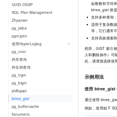
如整数和字符
UUID-OSSP
btree_gist
便
SQL Plan Management
支持多种查询：G
Zhparser
适用于复杂数据
pg_jieba
等，它们通常
pgcrypto
支持高效搜索和
使用HyperLoglog
然而，GIST
索引
pg_cron
入和删除操作）可
跨库查询
此，请谨慎选择使
跨实例查询
pg_trgm
示例用法
pg_bigm
使用
btree_gist
pldbgapi
btree_gist
通过使用
btree_gis
pg_buffercache
例如，使用如下
S
fixnumeric