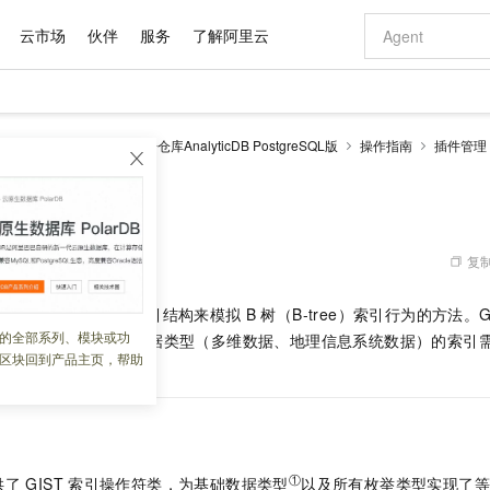
云市场
伙伴
服务
了解阿里云
AI 特惠
数据与 API
成为产品伙伴
企业增值服务
最佳实践
价格计算器
AI 场景体
基础软件
产品伙伴合
阿里云认证
市场活动
配置报价
大模型
alyticDB
云原生数据仓库AnalyticDB PostgreSQL版
操作指南
插件管理
自助选配和估算价格
新方式
域名与网站
睿译宝，AI翻译排版一步到位
智启 AI 普惠权益
产品生态集成认证中心
企业支持计划
云上春晚
千问官方 MaaS 平台，为开发者和 Agent 而生，新用户赠送 1 亿 + tokens 额度
云服务器 EC
Qwen Aud
AI Coding
阿里云Maa
2026 阿里云
为企业打
数据集
Windows
大模型认证
模型
NEW
NEW
交付可用成果
值低价云产品抢先购
提供智能易用的域名与建站服务
上传文档即自动完成翻译和格式还原
至高享 1亿+免费 tokens，加速 Al 应用落地
安全可靠、弹
智能编程，一键
t
产品生态伙伴
专家技术服务
云上奥运之旅
弹性计算合作
阿里云中企出
手机三要素
宝塔 Linux
全部认证
价格优势
有专属领域专家
对象存储 OSS
GLM-5.2：长任务时代开源旗舰模型
阿里云 OPC 创新助力计划
云数据库 RD
即刻拥有 DeepS
AI 电商营销
产品生态伙伴工作台
企业增值服务台
云栖战略参考
云存储合作计
云栖大会
身份实名认证
CentOS
训练营
推动算力普惠，释放技术红利
的大模型服务
最高返9万
多领域专家智能体,一键组建 AI 虚拟交付团队
至高百万元 Token 补贴，加速一人公司成长
稳定、安全、高性价比、高性能的云存储服务
真正可用的 1M 上下文,一次完成代码全链路开发
轻松解锁专属 Dee
从图文生成到
复制
 07:49:34
云上的中国
数据库合作计
活动全景
短信
Docker
图片和
站式影视创作平台
人工智能平台 PAI
Hermes Agent，打造自进化智能体
Token Plan 模型订阅计划
Qoder
5 分钟轻松部署
AI 广告创作
企业成长
大模型
NEW
信息公告
供了一种使用
GIST
索引结构来模拟
B
树（B-tree）索引行为的方法。G
看见新力量
云网络合作计
OCR 文字识别
JAVA
级电脑
证享300元代金券
可视化编排打通从文字构思到成片全链路闭环
一站式AI开发、训练和推理服务
自主进化，持久记忆，越用越聪明
Qwen3.8-Max 首发尝鲜，限时加量 10 倍，夜间低至2折
面向真实软件
图文、视频一
的全部系列、模块或功
Kimi-K3
HappyHors
略，常用于处理复杂数据类型（多维数据、地理信息系统数据）的索引
NEW
魔搭 Mode
loud
服务实践
官网公告
区块回到产品主页，帮助
Kimi 最新旗舰模型，长程编程与推理利器
让文字生成流
金融模力时刻
Salesforce O
版
发票查验
全能环境
Qoder CN
Claude Code + GStack 打造工程团队
千问办公，限时限量积分加倍
云原生数据库 P
低代码高效构
AI 建站
NEW
作计划
计划
创新中心
魔搭 ModelSc
健康状态
让AI从“聊天伙伴”进化为能干活的“数字员工”
覆盖公网/内网、递归/权威、移动APP等全场景解析服务
安装技能 GStack，拥有专属 AI 工程团队
你的AI工作搭子，覆盖日常办公高频场景
基于千问大模型等，支持代码智能生成、研发智能问答
0 代码专业建
客户案例
天气预报查询
操作系统
Deepseek-v4-pro
HappyHors
态合作计划
态智能体模型
旗舰 MoE 大模型，百万上下文与顶尖推理能力
图生视频，流
Compute
同享
容器服务 Kubernetes 版 ACK
万小智 AI 建站低至 15元/月
云防火墙
AI 短剧/漫剧
快递物流查询
WordPress
成为服务伙
高校合作
式云数据仓库
点，立即开启云上创新
提供一站式管理容器应用的 K8s 服务
送.CN域名，送备案服务码
云原生的云上
AI助力短剧
GLM-5.2
Wan2.7-T
①
供了
GIST
索引操作符类，为基础数据类型
以及所有枚举类型实现了等
Ubuntu