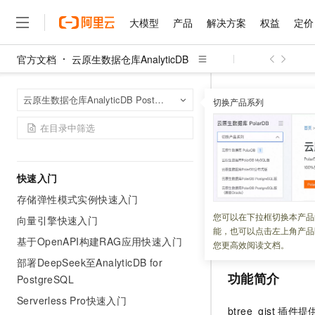
大模型
产品
解决方案
权益
定价
官方文档
云原生数据仓库AnalyticDB
大模型
产品
解决方案
权益
定价
云市场
伙伴
服务
了解阿里云
精选产品
精选解决方案
普惠上云
产品定价
精选商城
成为销售伙伴
售前咨询
为什么选择阿里云
产品概述
千问AI平台
云原生数据仓库An
首页
云原生数据仓库AnalyticDB PostgreSQL版
了解云产品的定价详情
产品简介
切换产品系列
大模型服务平台百炼
千问办公，解锁你的工作
普惠上云 官方力荐
分销伙伴
在线服务
网站建设
什么是云计算
大
产品计费
大模型服务与应用平台
企业级Agent产品，直接
云服务器38元/年起，超
btree_gis
咨询伙伴
多端小程序
技术领先
云上成本管理
动态与公告
售后服务
千问大模型
Agency Agents：拥
官方推荐返现计划
大模型
大模型
精选产品
精选解决方案
Salesforce 国际版订阅
稳定可靠
管理和优化成本
多元化、高性能、安全可靠
推荐新用户得奖励，单订单
更新时间：
2024-05-17
销售伙伴合作计划
自助服务
快速入门
友盟天域
安全合规
人工智能与机器学习
AI
文本生成
无影云电脑
HappyHorse 打造一
云工开物
存储弹性模式实例快速入门
btree_gist
插件提
无影生态合作计划
在线服务
观测云
分析师报告
随时随地安全接入的云上超
高校专属算力普惠，学生认
计算
互联网应用开发
您可以在下拉框切换本产品
Qwen3.8-Max
类型自定义索引策
HOT
向量引擎快速入门
Salesforce On Alibaba C
工单服务
能，也可以点击左上角产品
智能体时代全能旗舰模型
Tuya 物联网平台阿里云
研究报告与白皮书
能。
云解析DNS
快速拥有专属 OpenClaw
基于OpenAPI构建RAG应用快速入门
Consulting Partner 合
大数据
容器
您更高效阅读文档。
免费试用
短信专区
蓝凌 OA
Qwen3.7-Plus
部署DeepSeek至AnalyticDB for
AI 大模型销售与服务生
现代化应用
存储
天池大赛
功能简介
能看、能想、能动手的多模
PostgreSQL
云原生大数据计算服务 Max
解决方案免费试用 新老
电子合同
面向分析的企业级SaaS模
最高领取价值200元试用
安全
Serverless Pro快速入门
网络与CDN
AI 算法大赛
Qwen3-VL-Plus
btree_gist
插件提
畅捷通