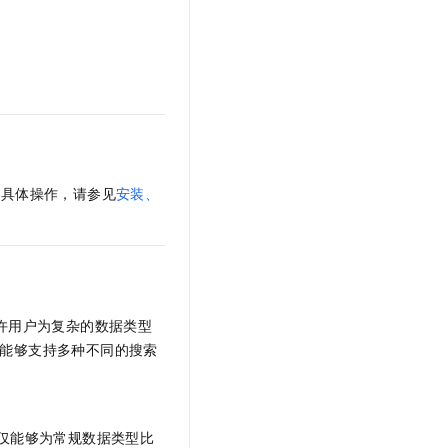
t.diy 一步搞定创意建站
构建大模型应用的安全防护体系
通过自然语言交互简化开发流程,全栈开发支持
通过阿里云安全产品对 AI 应用进行安全防护
。具体操作，请参见
安装、
许用户为复杂的数据类型
能够支持多种不同的搜索
仅能够为常规数据类型比