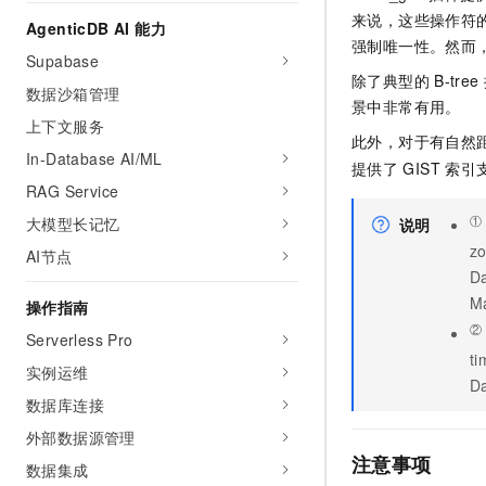
AI 产品 免费试用
网络
来说，这些操作符
安全
云开发大赛
AgenticDB AI 能力
Tableau 订阅
1亿+ 大模型 tokens 和 
强制唯一性。然而，
Supabase
可观测
入门学习赛
中间件
AI空中课堂在线直播课
除了典型的
B-tree
140+云产品 免费试用
大模型服务
数据沙箱管理
上云与迁云
景中非常有用。
产品新客免费试用，最长1
数据库
上下文服务
生态解决方案
千问AI平台-Token Plan
此外，对于有自然距离
企业出海
大模型ACA认证体验
大数据计算
In-Database AI/ML
提供了
GIST
索引
助力企业全员 AI 认知与能
行业生态解决方案
RAG Service
政企业务
媒体服务
千问AI平台-模型体验
开发者生态解决方案
①
大模型长记忆
说明
在线体验全尺寸、多种模态
企业服务与云通信
z
AI节点
AI 开发和 AI 应用解决
Happy 系列大模型
D
域名与网站
M
操作指南
②
终端用户计算
Serverless Pro
t
实例运维
Serverless
大模型解决方案
D
数据库连接
开发工具
快速部署 Dify，高效搭建 
外部数据源管理
注意事项
迁移与运维管理
数据集成