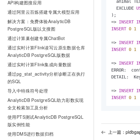
  animal TEX
API构建图搜应用
  EXCLUDE 
U
通过阿里云百炼搭建专属大模型应用
解决方案：免费体验AnalyticDB
=
>
INSERT
I
PostgreSQL版以文搜图
INSERT
0
1
通过计算巢创建专属ChatBot
=
>
INSERT
I
通过实时计算Flink读写云原生数据仓库
INSERT
0
1
AnalyticDB PostgreSQL版数据
=
>
INSERT
I
通过实时计算Flink集成向量数据
ERROR:  con
通过pg_stat_activity分析诊断正在执行
DETAIL:  Ke
的SQL
导入中特殊符号处理
=
>
INSERT
I
INSERT
0
1
AnalyticDB PostgreSQL助力彩数实现
全文检索加工及分析
使用PTS测试AnalyticDB PostgreSQL
版实例性能
上一篇：
pldbga
使用DMS进行数据归档