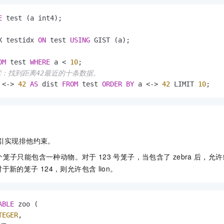
E
。
X testidx 
ON
 test 
USING
OM
 test 
WHERE
 a 
<
10
索：找到距离42最近的十条数据。
 
<
-
>
42
AS
 dist 
FROM
 test 
ORDER
BY
 a 
<
-
>
42
 LIMIT 
10
;
引实现排他约束。
个笼子只能包含一种动物。对于
123
号笼子，当包含了
zebra
后，允许
而对于新的笼子
124，则允许包含
lion。
ABLE
 zoo (

TEGER
,
