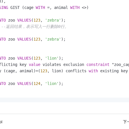
T,

SING
 GIST (cage 
WITH
=
, animal 
WITH
<>
)

NTO
 zoo 
VALUES
(
123
, 
'zebra'
--返回结果，表示写入一行删除0行。
NTO
 zoo 
VALUES
(
123
, 
'zebra'
NTO
 zoo 
VALUES
(
123
, 
'lion'
);

flicting key 
value
 violates exclusion 
constraint
 "zoo_ca
y (cage, animal)
=
(
123
, lion) conflicts 
with
 existing key
NTO
 zoo 
VALUES
(
124
, 
'lion'
pi
下