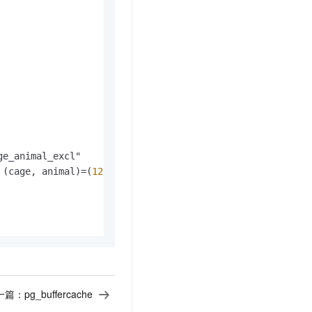
ge_animal_excl"

 (cage, animal)
=
(
123
, zebra).

一篇：
pg_buffercache