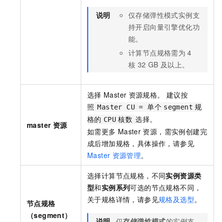
说明
仅存储弹性模式实例支
持开启向量引擎优化功
能。
计算节点规格需为
4
核
32 GB
及以上。
选择
Master
资源规格。 建议按
照
Master CU = 单个
segment
规
选择。
格的
CPU
核数
master
资源
如需更多
Master
资源，需实例创建完
成后增加规格，具体操作，请参见
Master
资源管理
。
选择计算节点规格，不同
实例资源类
型
和
实例系列
可选的节点规格不同，
关于规格详情，请参见
规格及选型
。
节点规格
（segment）
说明
仅
存储弹性模式
的实例支