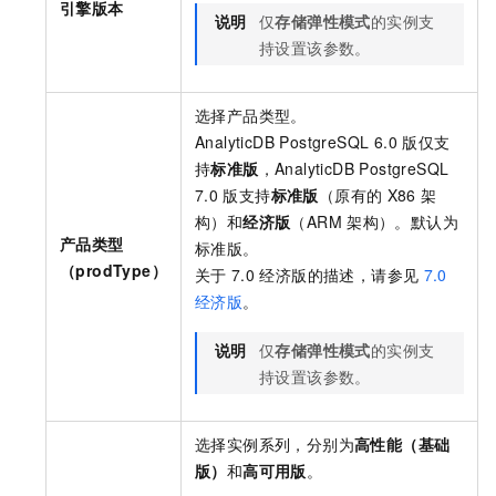
引擎版本
说明
仅
存储弹性模式
的实例支
持设置该参数。
选择产品类型。
AnalyticDB PostgreSQL 6.0
版
仅支
持
标准版
，
AnalyticDB PostgreSQL
7.0
版
支持
标准版
（原有的
X86
架
构）和
经济版
（ARM
架构）。默认为
产品类型
标准版。
（prodType）
关于
7.0
经济版的描述，请参见
7.0
经济版
。
说明
仅
存储弹性模式
的实例支
持设置该参数。
选择实例系列，分别为
高性能（基础
版）
和
高可用版
。