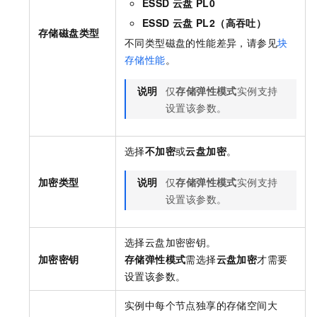
ESSD
云盘 PL0
ESSD
云盘 PL2（高吞吐）
存储磁盘类型
不同类型磁盘的性能差异，请参见
块
存储性能
。
说明
仅
存储弹性模式
实例支持
设置该参数。
选择
不加密
或
云盘加密
。
加密类型
说明
仅
存储弹性模式
实例支持
设置该参数。
选择云盘加密密钥。
加密密钥
存储弹性模式
需选择
云盘加密
才需要
设置该参数。
实例中每个节点独享的存储空间大