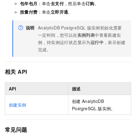
包年包月
：单击
去支付
，然后单击
订购
。
按量付费
：单击
立即开通
。
说明
AnalyticDB PostgreSQL
版
实例初始化需要
一定时间，您可以在
实例列表
中查看新建实
例，待实例运行状态显示为
运行中
，表示创建
完成。
相关
API
API
描述
创建
AnalyticDB
创建实例
PostgreSQL
版
实例。
常见问题