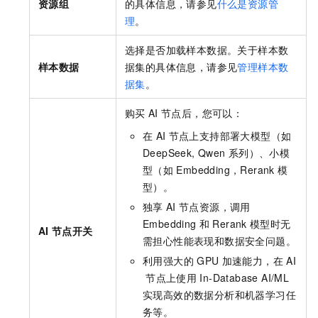
资源组
的具体信息，请参见
什么是资源管
理
。
选择是否加载样本数据。关于样本数
样本数据
据集的具体信息，请参见
管理样本数
据集
。
购买
AI
节点后，您可以：
在
AI
节点上支持部署大模型（如
DeepSeek, Qwen
系列）、小模
型（如
Embedding，Rerank
模
型）。
独享
AI
节点资源，调用
Embedding
和
Rerank
模型时无
AI
节点开关
需担心性能表现和数据安全问题。
利用强大的
GPU
加速能力，在
AI
节点上使用
In-Database AI/ML
实现高效的数据分析和机器学习任
务等。