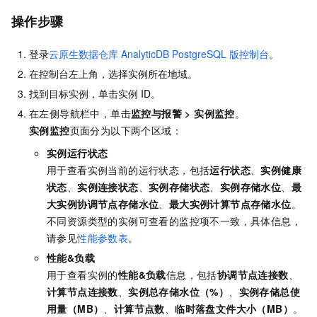
操作步骤
登录
云原生数据仓库
AnalyticDB PostgreSQL
版控制台
。
在控制台左上角，选择实例所在地域。
找到目标实例，单击实例
ID。
在左侧导航栏中，单击
监控与报警
>
实例监控
。
实例监控
页面分为以下两个区域：
实例运行状态
用于查看实例当前的运行状态，包括
运行状态
、
实例健康
状态
、
实例连接状态
、
实例存储状态
、
实例存储水位
、
最
大实例协调节点存储水位
、
最大实例计算节点存储水位
。
不同资源类型的实例可查看的监控项不一致，具体信息，
请参见
性能参数表
。
性能&负载
用于查看实例的
性能&负载
信息，包括
协调节点连接数
、
计算节点连接数
、
实例总存储水位（%）
、
实例存储总使
用量（MB）
、
计算节点数
、
临时落盘文件大小（MB）
。