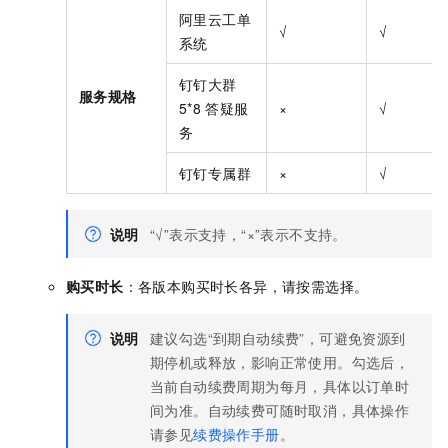
阿里云工单
√
√
系统
钉钉大群
服务规格
5*8
答疑服
×
√
务
钉钉专属群
×
√
说明
“√”表示支持，“×”表示不支持。
购买时长
：各版本购买时长各异，请按需选择。
说明
建议勾选“到期自动续费”，可避免资源到
期停机或释放，影响正常使用。勾选后，
当前自动续费周期为每月，具体以订单时
间为准。自动续费可随时取消，具体操作
请参见
续费操作手册
。