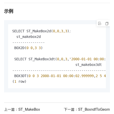
示例
SELECT ST_MakeBox2d(
0,0,3,3
)
;
  st_makebox2d  

----------------

 BOX2D(
0 0,3 3
)

 SELECT ST_MakeBox3dt(
0
,
0
,
3
,'
2000-01-01
00
:
00
:
03
'
:
                               st_makebox3dt      
--------------------------------------------------
 BOX3DT(
0
0 3 2000
-
01-01 00:00
:
02.999999
,
2
5 4 200
(
1
 row)
上一篇：
ST_MakeBox
下一篇：
ST_BoxndfToGeom