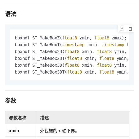
语法
boxndf ST_MakeBoxZ(
float8
 zmin, 
float8
 zmax);

boxndf ST_MakeBoxT(
timestamp
 tmin, 
timestamp
 tmax)
boxndf ST_MakeBox2D(
float8
 xmin, 
float8
 ymin, 
floa
boxndf ST_MakeBox2DT(
float8
 xmin, 
float8
 ymin, 
tim
boxndf ST_MakeBox3D(
float8
 xmin, 
float8
 ymin, 
floa
boxndf ST_MakeBox3DT(
float8
 xmin, 
float8
 ymin, 
flo
参数
参数名称
描述
xmin
外包框的
x
轴下界。