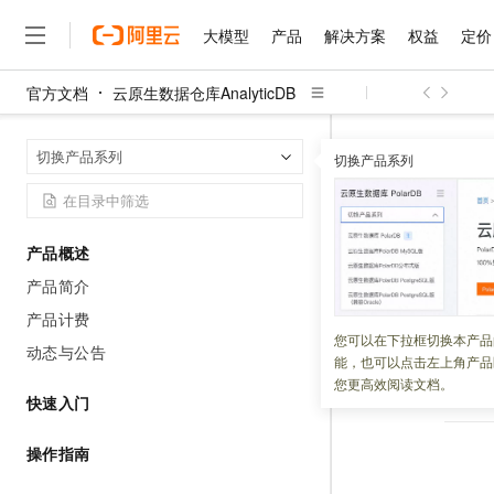
大模型
产品
解决方案
权益
定价
官方文档
云原生数据仓库AnalyticDB
大模型
产品
解决方案
权益
定价
云市场
伙伴
服务
了解阿里云
精选产品
精选解决方案
普惠上云
产品定价
售前咨询
为什么选择阿里云
千问AI平台
系统应用使用
首页
切换产品系列
了解云产品的定价详情
切换产品系列
大模型服务平台百炼
睿译宝，AI翻译排版一
普惠上云 官方力荐
在线服务
什么是云计算
大
大模型服务与应用平台
上传文档即自动完成翻译和
云服务器38元/年起，超
系统应用
技术领先
云上成本管理
售后服务
千问大模型
GLM-5.2：长任务时代
官方推荐返现计划
大模型
大模型
精选产品
精选解决方案
稳定可靠
产品概述
管理和优化成本
多元化、高性能、安全可靠
推荐新用户得奖励，单订单
更新时间：
2023-11-20
自助服务
产品简介
安全合规
人工智能与机器学习
AI
文本生成
无影云电脑
Hermes Agent，打造
云工开物
在线服务
产品计费
分析师报告
随时随地安全接入的云上超
自主进化，持久记忆，越用
高校专属算力普惠，学生认
计算
互联网应用开发
您可以在下拉框切换本产品
Qwen3.8-Max
HOT
动态与公告
工单服务
上一篇：无
能，也可以点击左上角产品
智能体时代全能旗舰模型
研究报告与白皮书
云解析DNS
快速拥有专属 OpenClaw
大数据
容器
您更高效阅读文档。
免费试用
短信专区
快速入门
Qwen3.7-Plus
现代化应用
存储
天池大赛
能看、能想、能动手的多模
云原生大数据计算服务 Max
解决方案免费试用 新老
操作指南
面向分析的企业级SaaS模
最高领取价值200元试用
安全
网络与CDN
AI 算法大赛
Qwen3-VL-Plus