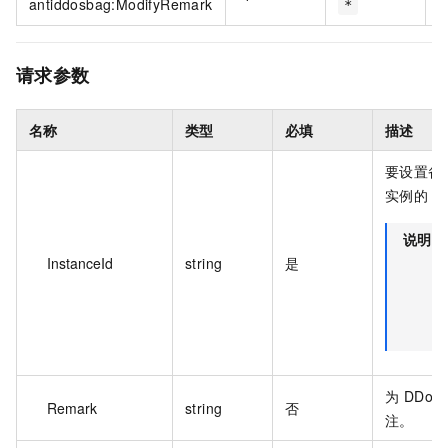
antiddosbag:ModifyRemark
*
请求参数
名称
类型
必填
描述
要设置备注
实例的 I
说明
InstanceId
string
是
为 DDo
Remark
string
否
注。