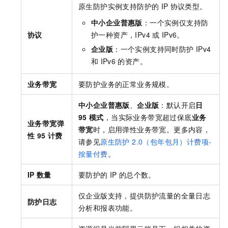
原生防护实例支持防护的
IP
协议类型。
中小企业普惠版
：一个实例仅支持防
协议
护一种资产，IPv4
或
IPv6。
企业版
：一个实例支持同时防护
IPv4
和
IPv6
的资产。
业务带宽
要防护业务的正常业务规模。
中小企业普惠版
、
企业版
：默认开启
日
95
模式
，当实际业务带宽超过保底
业务
业务带宽弹
带宽
时，启用弹性业务带宽。更多内容，
性
95
计费
请参见
原生防护 2.0（包年包月）计费项-
按量付费
。
IP
数量
要防护的
IP
的总个数。
仅企业版支持，提供防护流量的全量日志
防护日志
分析和报表功能。