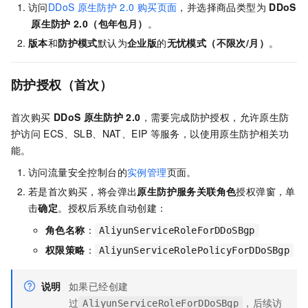
访问
DDoS
原生防护
2.0
购买页面
，并选择商品类型为
DDoS
原生防护
2.0（包年包月）
。
版本
和
防护模式
默认为
企业版
的
无忧模式（不限次/月）
。
防护授权（首次）
首次购买
DDoS
原生防护
2.0
，需要完成防护授权，允许原生防
护访问
ECS、SLB、NAT、EIP
等服务，以使用原生防护相关功
能。
访问流量安全控制台的
实例管理
页面。
若是首次购买，将会弹出
原生防护服务关联角色
授权弹窗，单
击
确定
。授权后系统自动创建：
角色名称
：
AliyunServiceRoleForDDoSBgp
权限策略
：
AliyunServiceRolePolicyForDDoSBgp
说明
如果已经创建
过
，后续访
AliyunServiceRoleForDDoSBgp