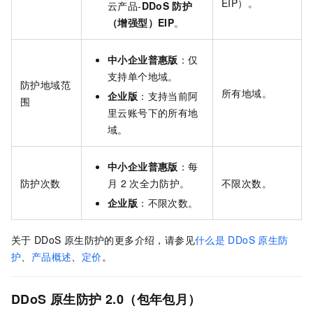
EIP）。
云产品-
DDoS
防护
（增强型）EIP
。
中小企业普惠版
：仅
支持单个地域。
防护地域范
所有地域。
企业版
：支持当前阿
围
里云账号下的所有地
域。
中小企业普惠版
：每
防护次数
月
2
次全力防护。
不限次数。
企业版
：不限次数。
关于
DDoS
原生防护的更多介绍，请参见
什么是
DDoS
原生防
护
、
产品概述
、
定价
。
DDoS
原生防护
2.0（包年包月）