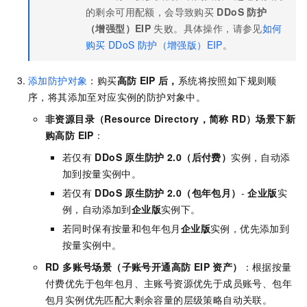
的剩余可用配额，会导致购买
DDoS
防护
（增强型）EIP
失败。具体操作，请参见
如何
购买
DDoS
防护（增强版）EIP
。
添加防护对象
：购买
高防
EIP
后，
系统将按照如下规则顺
序，将其添加至对应实例的防护对象中。
非资源目录（Resource Directory，简称 RD）场景下新
购高防 EIP
：
若仅有
DDoS
原生防护
2.0（后付费）
实例，自动添
加到按量实例中。
若仅有
DDoS
原生防护
2.0（包年包月）
-
企业版
实
例，自动添加到
企业版
实例下。
若同时保有按量和包年包月
企业版
实例，优先添加到
按量实例中。
RD 多账号场景（子账号开通高防 EIP 资产）
：根据按量
付费优先于包年包月、主账号资源优先于成员账号、包年
包月实例优先匹配大剩余容量的层级策略自动关联。