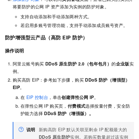
将要防护的公网
IP
资产添加为实例的防护对象。
支持自动添加和手动添加两种方式。
若启用多账号管理功能，支持手动添加成员账号资产。
防护增强型云产品（高防
EIP
防护）
操作说明
阿里云账号购买
DDoS
原生防护
2.0（包年包月）
的
企业版
实
例。
购买高防
EIP：参考如下步骤，购买
DDoS
防护（增强型）
EIP
。
在
EIP
控制台
，单击
创建弹性公网
IP
。
在弹性公网
IP
购买页，
付费模式
选择按量付费，安全防
护能力选择
DDoS
防护（增强版）。
说明
新购高防 EIP
默认关联至剩余
IP
配额最大的
DDoS
原生防护
实例。若购买数量超过该实例