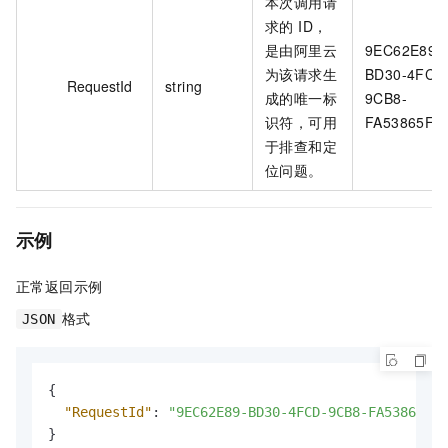
本次调用请
求的 ID，
是由阿里云
9EC62E89-
为该请求生
BD30-4FCD
RequestId
string
成的唯一标
9CB8-
识符，可用
FA53865FF
于排查和定
位问题。
示例
正常返回示例
格式
JSON
{
"RequestId"
:
"9EC62E89-BD30-4FCD-9CB8-FA53865FF0
}