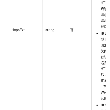
HTT
启该设
请求将
请求，
端口
HttpsExt
string
否
Http
型 | 
回源
关闭）
默认
适用
HTT
后，所
将通过
（We
Web
认回源
Http