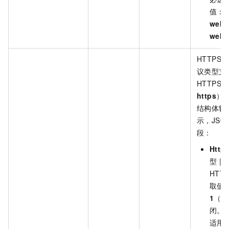
值：
h
webs
webs
HTTPS
议类型支
HTTPS（
https
）时
结构体转
示，JSO
段：
Http
型 |
HTT
取值
1
（表
闭。
适用