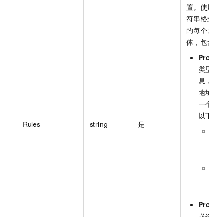
置。使用 
符串格式表
的每个元素
体，包含
Prox
类型 
息，
地址
一个 
以下
Rules
string
是
P
类
R
S
选
Prox
必选 