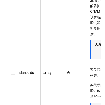
源池，每一
的防护 I
CNAME
认解析到
ID（即 
析复用同
度。
说明
要关联的 
InstanceIds
array
否
列表。
要关联的 
ID。该参数
填写一个