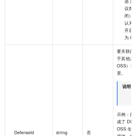
选 | 
议类
闭） 
认关
开启
为 HT
要关联的
于其他云
OSS）集
景。
说明
示例：如果
成了 DD
OSS 生
DefenseId
string
否