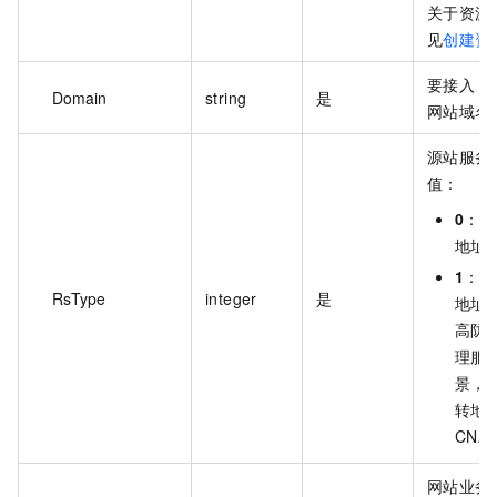
关于资源
见
创建资
要接入 D
Domain
string
是
网站域名
源站服务
值：
0
：表
地址
1
：表
RsType
integer
是
地址
高防
理服
景，
转地址
CNA
网站业务