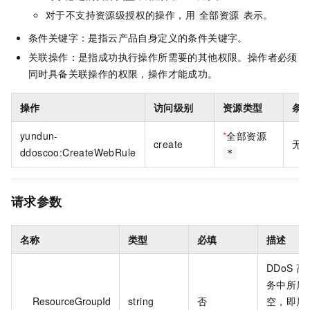
对于不支持资源级授权的操作，用
表示。
全部资源
条件关键字：是指云产品自身定义的条件关键字。
关联操作：是指成功执行操作所需要的其他权限。操作者必须
同时具备关联操作的权限，操作才能成功。
操作
访问级别
资源类型
条
yundun-
*
全部资源
create
无
ddoscoo:CreateWebRule
*
请求参数
名称
类型
必填
描述
DDoS 
务中所属
ResourceGroupId
string
否
空，即属