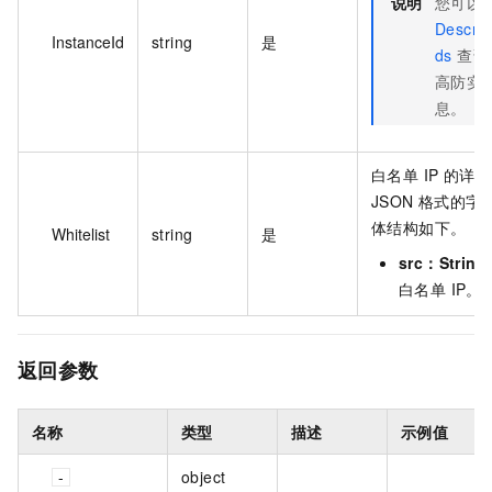
说明
您可以
Describ
InstanceId
string
是
ds
查询所
高防实例
息。
白名单 IP 的详
JSON 格式的
体结构如下。
Whitelist
string
是
src：String
白名单 IP。
返回参数
名称
类型
描述
示例值
object