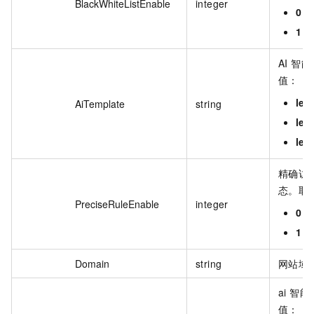
BlackWhiteListEnable
integer
0
：
1
：
AI 智
值：
lev
AiTemplate
string
lev
lev
精确访
态。取
PreciseRuleEnable
integer
0
：
1
：
Domain
string
网站域
ai 智
值：