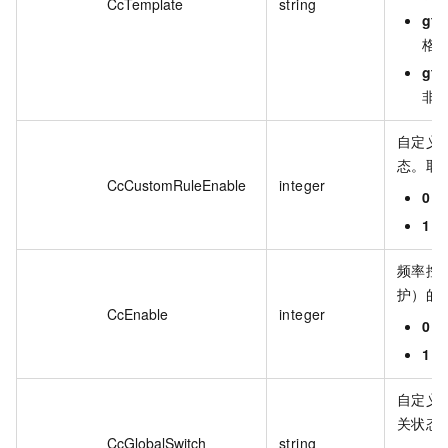
CcTemplate
string
gf_
格
gf_
非
自定义 
态。取
CcCustomRuleEnable
integer
0
：
1
：
频率控制
护）的
CcEnable
integer
0
：
1
：
自定义和
关状态
CcGlobalSwitch
string