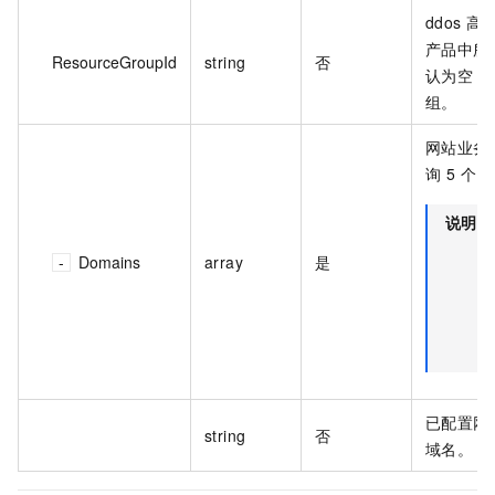
ddos 
产品中所属
ResourceGroupId
string
否
认为空，
组。
网站业务
询 5 个
说明
Domains
array
是
已配置网
string
否
域名。