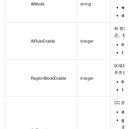
AiMode
string
wat
def
AI 智
态。取
AiRuleEnable
integer
0
：
1
：
区域封
开关状
RegionBlockEnable
integer
0
：
1
：
CC 
def
gf_
攻