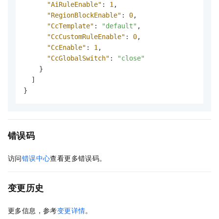
"AiRuleEnable"
:
1
,
"RegionBlockEnable"
:
0
,
"CcTemplate"
:
"default"
,
"CcCustomRuleEnable"
:
0
,
"CcEnable"
:
1
,
"CcGlobalSwitch"
:
"close"
}
]
}
错误码
访问
错误中心
查看更多错误码。
变更历史
更多信息，参考
变更详情
。