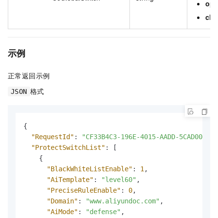
op
clo
示例
正常返回示例
格式
JSON
{
"RequestId"
:
"CF33B4C3-196E-4015-AADD-5CAD00057B
"ProtectSwitchList"
:
[
{
"BlackWhiteListEnable"
:
1
,
"AiTemplate"
:
"level60"
,
"PreciseRuleEnable"
:
0
,
"Domain"
:
"www.aliyundoc.com"
,
"AiMode"
:
"defense"
,