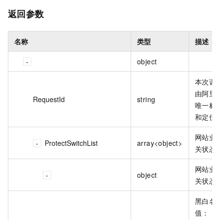
返回参数
名称
类型
描述
object
本次调用
由阿里
RequestId
string
唯一标
和定位
网站业
ProtectSwitchList
array<object>
关状态
网站业
object
关状态
黑白名
值：