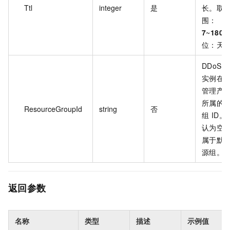
Ttl
integer
是
长。取
围：
7
~
180
位：天
DDoS 
实例在
管理产
所属的
ResourceGroupId
string
否
组 ID。
认为空
属于默
源组。
返回参数
名称
类型
描述
示例值