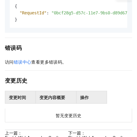
{
"RequestId"
:
"0bcf28g5-d57c-11e7-9bs0-d89d6717dx
}
错误码
访问
错误中心
查看更多错误码。
变更历史
变更时间
变更内容概要
操作
暂无变更历史
上一篇：
下一篇：