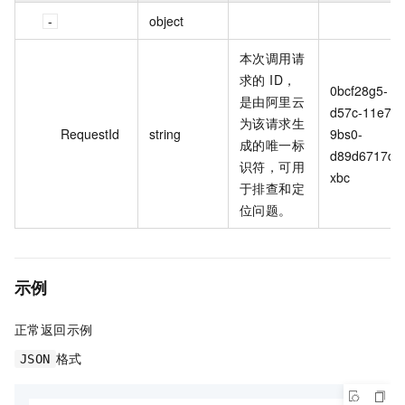
object
本次调用请
求的 ID，
0bcf28g5-
是由阿里云
d57c-11e7-
为该请求生
RequestId
string
9bs0-
成的唯一标
d89d6717d
识符，可用
xbc
于排查和定
位问题。
示例
正常返回示例
格式
JSON