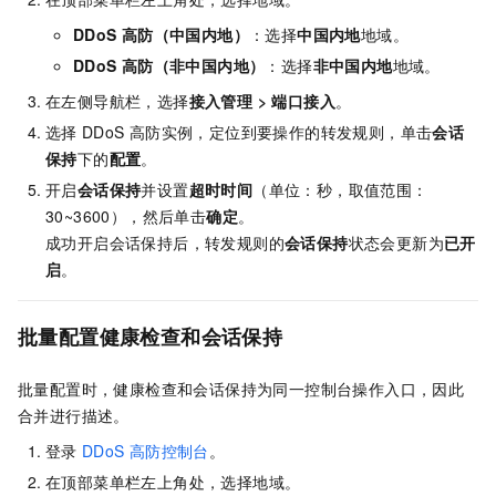
DDoS
高防（中国内地）
：选择
中国内地
地域。
DDoS
高防（非中国内地）
：选择
非中国内地
地域。
在左侧导航栏，选择
接入管理
>
端口接入
。
选择
DDoS
高防实例，定位到要操作的转发规则，单击
会话
保持
下的
配置
。
开启
会话保持
并设置
超时时间
（单位：秒，取值范围：
30~3600），然后单击
确定
。
成功开启会话保持后，转发规则的
会话保持
状态会更新为
已开
启
。
批量配置健康检查和会话保持
批量配置时，健康检查和会话保持为同一控制台操作入口，因此
合并进行描述。
登录
DDoS
高防控制台
。
在顶部菜单栏左上角处，选择地域。