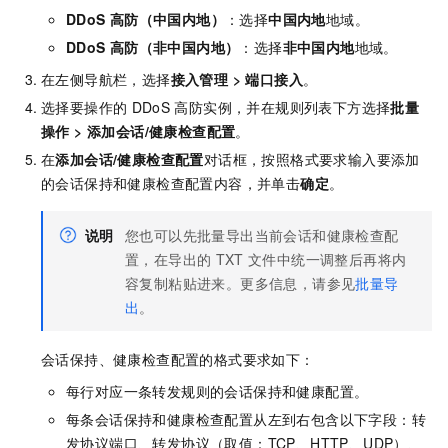
DDoS
高防（中国内地）
：选择
中国内地
地域。
DDoS
高防（非中国内地）
：选择
非中国内地
地域。
在左侧导航栏，选择
接入管理
>
端口接入
。
选择要操作的
DDoS
高防实例，并在规则列表下方选择
批量
操作
>
添加会话/健康检查配置
。
在
添加会话/健康检查配置
对话框，按照格式要求输入要添加
的会话保持和健康检查配置内容，并单击
确定
。
说明
您也可以先批量导出当前会话和健康检查配
置，在导出的
TXT
文件中统一调整后再将内
容复制粘贴进来。更多信息，请参见
批量导
出
。
会话保持、健康检查配置的格式要求如下：
每行对应一条转发规则的会话保持和健康配置。
每条会话保持和健康检查配置从左到右包含以下字段：转
发协议端口、转发协议（取值：TCP、HTTP、UDP）、