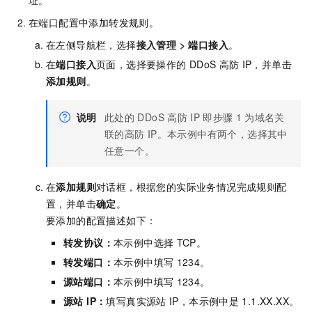
址。
在端口配置中添加转发规则。
在左侧导航栏，选择
接入管理
>
端口接入
。
在
端口接入
页面，选择要操作的
DDoS
高防
IP，并单击
添加规则
。
说明
此处的
DDoS
高防
IP
即步骤
1
为域名关
联的高防
IP。本示例中有两个，选择其中
任意一个。
在
添加规则
对话框，根据您的实际业务情况完成规则配
置，并单击
确定
。
要添加的配置描述如下：
转发协议：
本示例中选择
TCP。
转发端口：
本示例中填写
1234。
源站端口：
本示例中填写
1234。
源站 IP：
填写真实源站
IP，本示例中是
1.1.XX.XX。