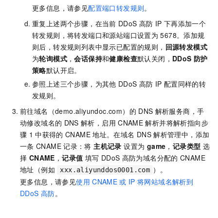
更多信息，请参见
配置端口转发规则
。
重复上述两个步骤，在当前
DDoS
高防
IP
下再添加一个
转发规则，将转发端口和源站端口设置为
5678。添加规
则后，转发规则列表中显示已配置的规则，
回源转发模式
为
轮询模式
，
会话保持
和
健康检查
默认关闭，
DDoS 防护
策略
默认开启。
参照上述三个步骤，为其他
DDoS
高防
IP
配置同样的转
发规则。
前往域名（demo.aliyundoc.com）的
DNS
解析服务商，手
动修改域名的
DNS
解析，启用
CNAME
解析并将解析指向步
骤
1
中获得的
CNAME
地址。在域名
DNS
解析管理中，添加
一条
CNAME
记录：将
主机记录
设置为
game
，
记录类型
选
择
CNAME
，
记录值
填写
DDoS
高防为域名分配的
CNAME
地址（例如
）。
xxx.aliyunddos0001.com
更多信息，请参见
使用
CNAME
或
IP
将网站域名解析到
DDoS
高防
。