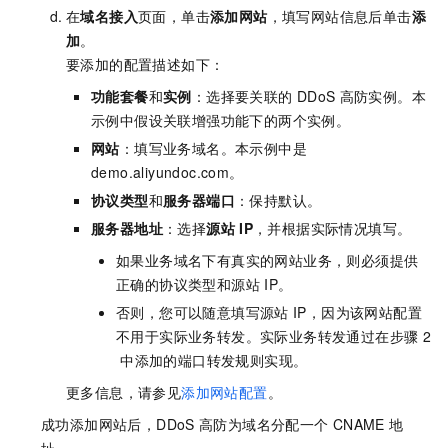
在
域名接入
页面，单击
添加网站
，填写网站信息后单击
添
加
。
要添加的配置描述如下：
功能套餐
和
实例
：选择要关联的
DDoS
高防实例。本
示例中假设关联增强功能下的两个实例。
网站
：填写业务域名。本示例中是
demo.aliyundoc.com。
协议类型
和
服务器端口
：保持默认。
服务器地址
：选择
源站
IP
，并根据实际情况填写。
如果业务域名下有真实的网站业务，则必须提供
正确的协议类型和源站
IP。
否则，您可以随意填写源站
IP，因为该网站配置
不用于实际业务转发。实际业务转发通过在步骤
2
中添加的端口转发规则实现。
更多信息，请参见
添加网站配置
。
成功添加网站后，DDoS
高防为域名分配一个
CNAME
地