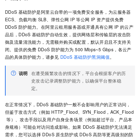
DDoS
基础防护是阿里云自带的一项免费安全服务，为云服务器
ECS、负载均衡 SLB、弹性公网 IP 等公网 IP 资产提供免费
DDoS
防护能力。在阿里云租用服务器或开通具有公网 IP 的云产
品后，DDoS
基础防护自动生效，提供网络层和传输层的攻击防
御及流量清洗能力，无需额外购买或配置，默认开启且不支持关
闭。提供的免费
DDoS
防护能力为 500 Mbps~5 Gbps，各云产
品的具体防护能力，请参见
DDoS
基础防护黑洞阈值
。
说明
在遭受频繁攻击的情况下，平台会根据客户的历
史攻击记录调整防护能力，以确保平台整体稳
定。
在正常情况下，DDoS
基础防护一般不会影响用户的正常访问，
但鉴于攻击方式（例如
HTTP_Flood、SYN_Flood，ACK_Flood
等）、攻击手段以及用户自身业务场景（例如超过平台、产品本
身规格）可能会对访问造成影响。如果
DDoS
基础防护无法满足
需求，您可以选择
DDoS
原生防护或
DDoS
高防等更高级别的防