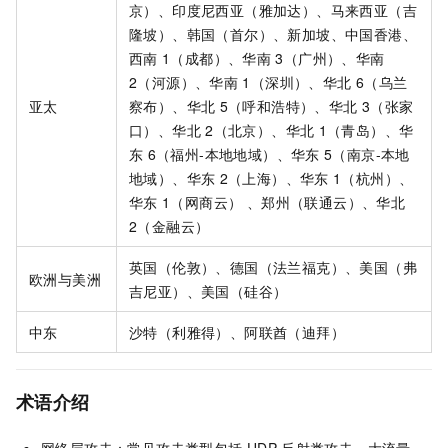
京）、印度尼西亚（雅加达）、马来西亚（吉
隆坡）、韩国（首尔）、新加坡、中国香港、
西南
1（成都）、华南
3（广州）、华南
2（河源）、华南
1（深圳）、华北
6（乌兰
亚太
察布）、华北
5（呼和浩特）、华北
3（张家
口）、华北
2（北京）、华北
1（青岛）、华
东
6（福州-本地地域）、华东
5（南京-本地
地域）、华东
2（上海）、华东
1（杭州）
、
华东
1（网商云） 、郑州（联通云）、华北
2（金融云）
英国（伦敦）、德国（法兰福克）、美国（弗
欧洲与美洲
吉尼亚）、美国（硅谷）
中东
沙特（利雅得）、阿联酋（迪拜）
术语介绍
网络层攻击：常见攻击类型包括
UDP
反射类攻击、大流量