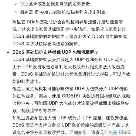
行业竞争或恶意报复导致的定向攻击。
服务器 IP 被攻击者随机扫描并列入攻击列表。
阿里云
DDoS
基础防护会自动检测异常流量并启动流量清
洗，过滤攻击流量以保障正常业务访问。如果攻击流量超过
DDoS
基础防护的防护能力，建议升级至
DDoS
原生防护或
DDoS
高防以获得更高级别的防护。
DDoS
基础防护支持拦截 UDP 包和流量吗
？
DDoS
基础防护默认会拦截超大 UDP 包和分片 UDP 流量。
由于
UDP
反射攻击通常利用大包或分片报文来放大攻击流
量，DDoS
基础防护通过对此类流量进行过滤拦截，可以有效
防御此类攻击。
但是，该拦截机制可能影响依赖 UDP 大包或分片 UDP 传输
的正常业务。例如，使用 GB28181 协议进行国标级联的视频
监控业务，可能因 UDP 大包或分片流量被拦截而出现级联失
败、视频流中断等异常。
如果业务必须使用大包 UDP 或分片 UDP 流量，建议升级至
DDoS
高防等支持自定义
UDP
防护策略的高级防护产品，以
避免合法业务流量被误拦截。详细介绍，请参见
什么是
DDoS