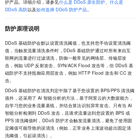
护产品。详细介绍，请参见
什么是
DDoS
原生防护
、
什么是
DDoS
高防
以及
如何选择
DDoS
防护产品
。
防护原理说明
DDoS
基础防护会默认设置清洗阈值，也支持您手动设置清洗阈
值，当触发流量清洗条件时，DDoS
基础防护通过对所有来自互
联网的流量进行过滤清洗，防御一般常见的网络层、传输层攻
击，例如
UDP
反射攻击、SYN/ACK Flood
攻击等，但
DDoS
基
础防护不支持抵御应用层攻击，例如
HTTP Flood
攻击和
CC
攻
击。
DDoS
基础防护在清洗判定中除了基于您设置的
BPS/PPS
清洗阈
值外，还采用了
AI
智能分析的方法，基于阿里云的大数据能力，
自学习您的业务流量基线，并结合算法识别异常攻击。只有当
AI
智能分析检测到
DDoS
攻击，且请求流量达到您设置的
BPS
或
PPS
清洗阈值时，DDoS
防护才会触发流量清洗，避免了使用固
定阈值可能导致的误清洗（例如，正常业务上涨波动超出固定清
洗阈值，引起误清洗）。