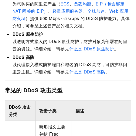
为您购买的阿里云产品（
ECS
、
负载均衡
、
EIP（包含绑定
NAT
网关的
EIP）
、
轻量应用服务器
、
全球加速
、
Web
应用
防火墙
）提供
500 Mbps～5 Gbps
的
DDoS
防护能力。具体
介绍，可参见上述云产品的相关文档。
DDoS
原生防护
以透明方式接入的
DDoS
原生防护，防护对象为部署在阿里
云的资源。详细介绍，请参见
什么是
DDoS
原生防护
。
DDoS
高防
以代理接入模式防护端口和域名的
DDoS
高防，可防护非阿
里云主机。详细介绍，请参见
什么是
DDoS
高防
。
常见的
DDoS
攻击类型
DDoS
攻击
攻击子类
描述
分类
畸形报文主要
包括
Frag