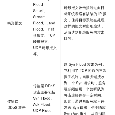
Flood、
畸形报文攻击指通过向目
Smurf、
标系统发送有缺陷的
IP
报
Stream
文，使得目标系统在处理
畸形报文
Flood、Land
这样的报文时出现崩溃，
Flood、IP
畸
从而达到拒绝服务的攻击
形报文、TCP
目的。
畸形报文、
UDP
畸形报文
等。
以
Syn Flood
攻击为例，
它利用了
TCP
协议的三次
握手机制，当服务端接收
到一个
Syn
请求时，服务
传输层
DDoS
端必须使用一个监听队列
攻击主要包括
将该连接保存一定时间。
Syn Flood、
传输层
因此，通过向服务端不停
Ack Flood、
DDoS
攻击
发送
Syn
请求，但不响应
UDP Flood、
Syn+Ack
报文，从而消耗